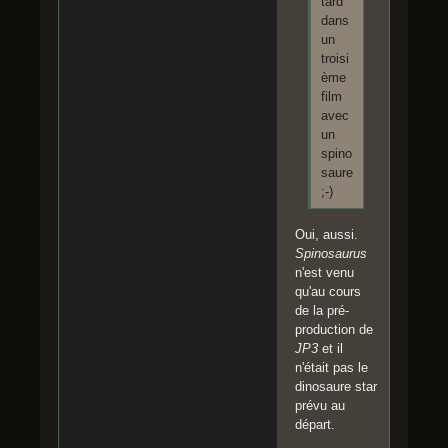
tard
dans
un
troisi
ème
film
avec
un
spino
saure
;-)
Oui, aussi.
Spinosaurus
n'est venu
qu'au cours
de la pré-
production de
JP3
et il
n'était pas le
dinosaure star
prévu au
départ.