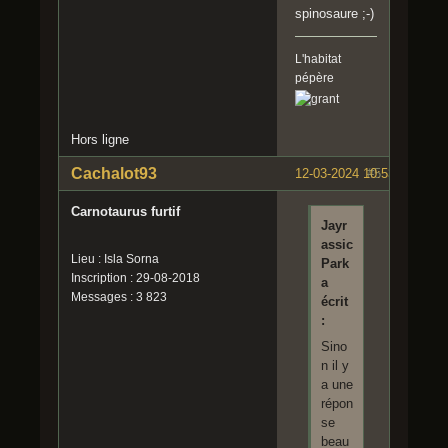
spinosaure ;-)
L'habitat
pépère
Hors ligne
Cachalot93
12-03-2024 10:53:51
#5
Carnotaurus furtif
Jayr
assic
Lieu : Isla Sorna
Park
Inscription : 29-08-2018
a
Messages : 3 823
écrit
:
Sino
n il y
a une
répon
se
beau