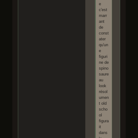
e
c'est
marr
ant
de
const
ater
qu'un
e
figuri
ne de
spino
saure
au
look
résol
umen
t old
scho
ol
figura
it
dans