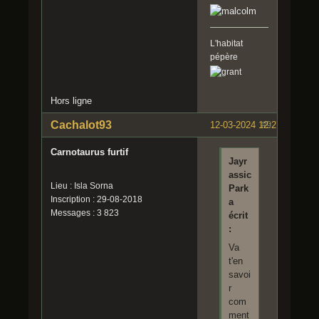
L'habitat
pépère
Hors ligne
Cachalot93
12-03-2024 12:27:04
#9
Carnotaurus furtif
Jayr
assic
Lieu : Isla Sorna
Park
Inscription : 29-08-2018
a
Messages : 3 823
écrit
:
Va
t'en
savoi
r
com
ment