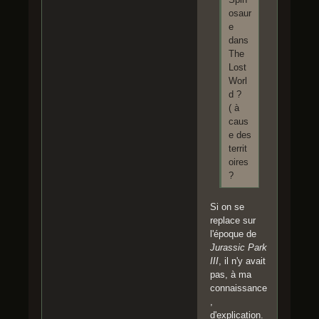
osaur
e
dans
The
Lost
Worl
d ?
( à
caus
e des
territ
oires
?
Si on se
replace sur
l'époque de
Jurassic Park
III
, il n'y avait
pas, à ma
connaissance
,
d'explication.