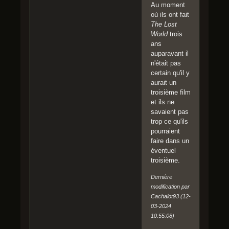
Au moment
où ils ont fait
The Lost
World
trois
ans
auparavant il
n'était pas
certain qu'il y
aurait un
troisième film
et ils ne
savaient pas
trop ce qu'ils
pourraient
faire dans un
éventuel
troisième.
Dernière
modification par
Cachalot93 (12-
03-2024
10:55:08)