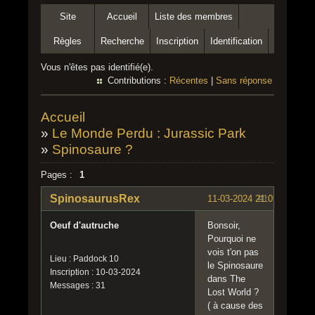
Site
Accueil
Liste des membres
Règles
Recherche
Inscription
Identification
Vous n'êtes pas identifié(e).
Contributions :
Récentes
|
Sans réponse
Accueil
»
Le Monde Perdu : Jurassic Park
»
Spinosaure ?
Pages :
1
SpinosaurusRex
11-03-2024 21:09:55
#1
Oeuf d'autruche
Bonsoir,
Pourquoi ne
vois t'on pas
Lieu : Paddock 10
le Spinosaure
Inscription : 10-03-2024
dans The
Messages : 31
Lost World ?
( à cause des