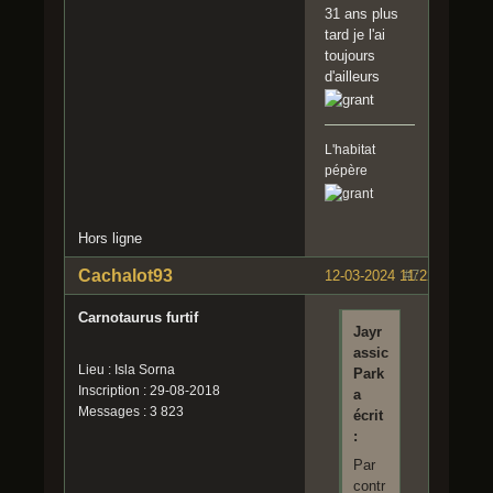
31 ans plus
tard je l'ai
toujours
d'ailleurs
L'habitat
pépère
Hors ligne
Cachalot93
12-03-2024 11:22:33
#7
Carnotaurus furtif
Jayr
assic
Lieu : Isla Sorna
Park
Inscription : 29-08-2018
a
Messages : 3 823
écrit
:
Par
contr