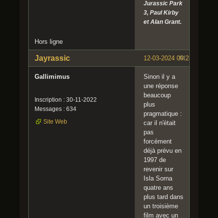
Jurassic Park
3, Paul Kirby
et Alan Grant.
Hors ligne
Jayrassic
12-03-2024 09:28:28
#4
Gallimimus
Sinon il y a
une réponse
beaucoup
Inscription : 30-11-2022
plus
Messages : 634
pragmatique :
Site Web
car il n'était
pas
forcément
déjà prévu en
1997 de
revenir sur
Isla Sorna
quatre ans
plus tard dans
un troisième
film avec un