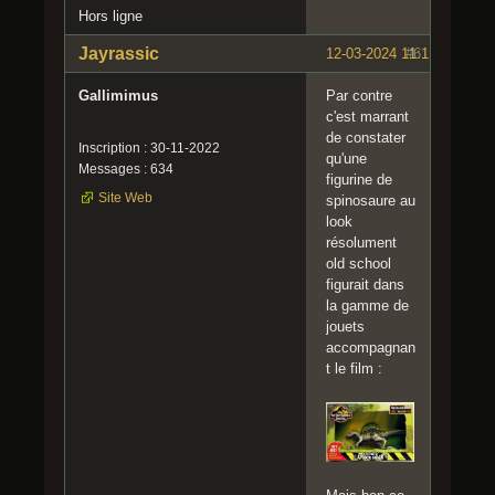
Hors ligne
Jayrassic
12-03-2024 11:11:16
#6
Gallimimus
Par contre
c'est marrant
de constater
Inscription : 30-11-2022
qu'une
Messages : 634
figurine de
Site Web
spinosaure au
look
résolument
old school
figurait dans
la gamme de
jouets
accompagnan
t le film :