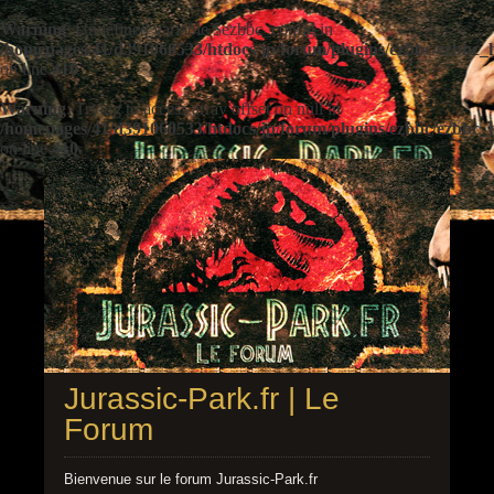
Warning
: Undefined variable $ezbbc_config in
/homepages/41/d391060533/htdocs/jp/forum/plugins/ezbbc/ezbbc
on line
410
Warning
: Trying to access array offset on null in
/homepages/41/d391060533/htdocs/jp/forum/plugins/ezbbc/ezbbc
on line
410
Jurassic-Park.fr | Le
Forum
Bienvenue sur le forum Jurassic-Park.fr