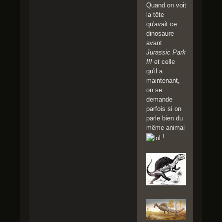
Quand on voit
la tête
qu'avait ce
dinosaure
avant
Jurassic Park
III
et celle
qu'il a
maintenant,
on se
demande
parfois si on
parle bien du
même animal
!