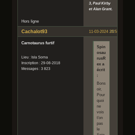
3, Paul Kirby
et Alan Grant.
Hors ligne
Cachalot93
11-03-2024 23:59:02
#2
Carnotaurus furtif
Spin
osau
Lieu : Isla Sorna
rusR
Inscription : 29-08-2018
ex a
Messages : 3 823
écrit
:
Bons
oir,
Pour
quoi
ne
vois
t'on
pas
le
Spin