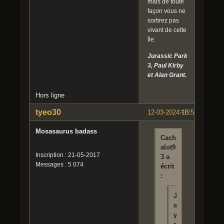
mais de toute
façon vous ne
sortirez pas
vivant de cette
île.
Jurassic Park
3, Paul Kirby
et Alan Grant.
Hors ligne
tyeo30
12-03-2024 18:55:03
#12
Mosasaurus badass
Cach
alot9
Inscription : 21-05-2017
3 a
Messages : 5 074
écrit
:
J
a
y