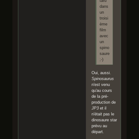
tard
dans
un
troisi
ème
film
avec
un
spino
saure
;-)
Oui, aussi.
Spinosaurus
n'est venu
qu'au cours
de la pré-
production de
JP3
et il
n'était pas le
dinosaure star
prévu au
départ.