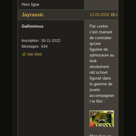
Hors ligne
Jayrassic
12-03-2024 11:11:16
#6
Gallimimus
Par contre
c'est marrant
de constater
Inscription : 30-11-2022
qu'une
Messages : 634
figurine de
Site Web
spinosaure au
look
résolument
old school
figurait dans
la gamme de
jouets
accompagnan
t le film :