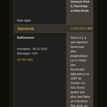
Jurassic Park
3, Paul Kirby
et Alan Grant.
Hors ligne
Jayrassic
12-03-2024 09:28:28
#4
Gallimimus
Sinon il y a
une réponse
beaucoup
Inscription : 30-11-2022
plus
Messages : 634
pragmatique :
Site Web
car il n'était
pas
forcément
déjà prévu en
1997 de
revenir sur
Isla Sorna
quatre ans
plus tard dans
un troisième
film avec un