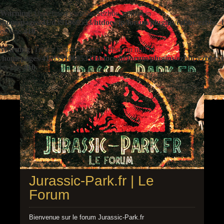
Warning
: Undefined variable $ezbbc_config in
/homepages/41/d391060533/htdocs/jp/forum/plugins/ezbbc/ezbbc
on line
410
Warning
: Trying to access array offset on null in
/homepages/41/d391060533/htdocs/jp/forum/plugins/ezbbc/ezbbc
on line
410
Jurassic-Park.fr | Le
Forum
Bienvenue sur le forum Jurassic-Park.fr