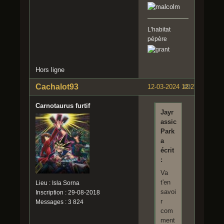
L'habitat
pépère
Hors ligne
Cachalot93
12-03-2024 12:27:04
#9
Carnotaurus furtif
Jayr
assic
Park
a
écrit
:
Va
t'en
Lieu : Isla Sorna
savoi
Inscription : 29-08-2018
r
Messages : 3 824
com
ment