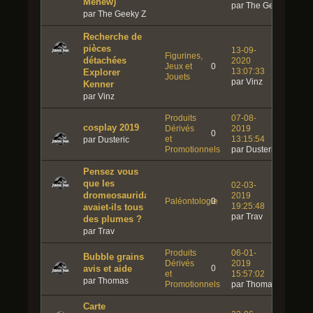
Mehew)
par The Geeky Zoolog
par The Geeky Zoologist
Recherche de
pièces
13-09-
Figurines,
détachées
2020
Jeux et
0
13:07:33
Explorer
Jouets
par Vinz
Kenner
par Vinz
Produits
07-08-
cosplay 2019
Dérivés
2019
0
et
13:15:54
par Dusteric
Promotionnels
par Dusteric
Pensez vous
que les
02-03-
dromeosauridae
2019
Paléontologie
0
19:25:48
avaiet-ils tous
par Trav
des plumes ?
par Trav
Produits
06-01-
Bubble grains
Dérivés
2019
avis et aide
0
et
15:57:02
par Thomas
Promotionnels
par Thomas
Carte