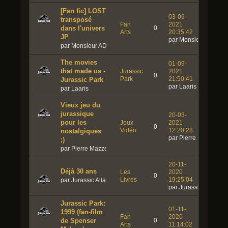
[Fan fic] LOST
03-09-
transposé
Fan
2021
dans l'univers
0
Arts
20:35:42
JP
par Monsieur ADN
par Monsieur ADN
The movies
01-09-
that made us -
Jurassic
2021
0
Park
21:50:41
Jurassic Park
par Laaris
par Laaris
Vieux jeu du
jurassique
20-03-
pour les
Jeux
2021
0
Vidéo
12:20:28
nostalgiques
par Pierre Mazzello
;)
par Pierre Mazzello
20-11-
Déjà 30 ans
Les
2020
0
Livres
19:25:04
par Jurassic Allan
par Jurassic Allan
Jurassic Park:
01-11-
1999 (fan-film
Fan
2020
de Spenser
0
Arts
11:14:02