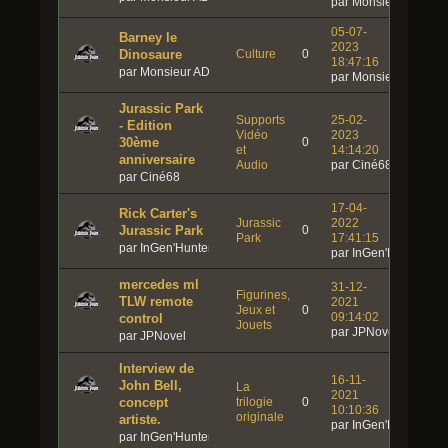
par Monsieur ADN
05-07-
Barney le
2023
Dinosaure
Culture
0
18:47:16
par Monsieur ADN
par Monsieur ADN
Jurassic Park
Supports
25-02-
- Edition
Vidéo
2023
30ème
0
et
14:14:20
anniversaire
Audio
par Ciné68
par Ciné68
17-04-
Rick Carter's
Jurassic
2022
Jurassic Park
0
Park
17:41:15
par InGen'Hunter
par InGen'Hunter
mercedes ml
31-12-
Figurines,
TLW remote
2021
Jeux et
0
09:14:02
control
Jouets
par JPNovel
par JPNovel
Interview de
16-11-
John Bell,
La
2021
concept
trilogie
0
10:10:36
originale
artiste.
par InGen'Hunter
par InGen'Hunter