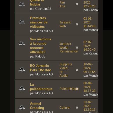
Queen of
Fan
2025
Nublar
0
Arts
12:25:23
par Cachalot93
par Cachalot93
Premières
03-03-
séances de
Jurassic
2025
0
Web
11:44:43
vidéastes
par Monsieur ADN
par Monsieur ADN
Vos réactions
07-02-
à la bande
Jurassic
2025
annonce
World :
0
14:00:40
Renaissance
officielle?
par Katoub
par Katoub
Supports
10-09-
BO Jurassic
Vidéo
2024
Park The ride
0
et
09:12:55
par Monsieur ADN
Audio
par Monsieur ADN
08-04-
La
2024
paléobionique
Paléontologie
0
18:17:39
par Monsieur ADN
par Monsieur ADN
23-07-
Animal
2023
Crossing
Culture
0
13:39:15
par Monsieur ADN