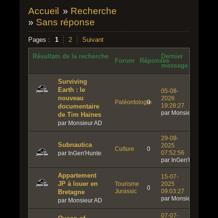
Accueil
»
Recherche
»
Sans réponse
Pages :
1
2
Suivant
Résultats de la recherche
Dernier
Forum
Réponses
message
Surviving
Earth : le
05-08-
nouveau
2026
Paléontologie
0
19:28:27
documentaire
par Monsieur ADN
de Tim Haines
par Monsieur ADN
29-08-
Subnautica
2025
Culture
0
07:52:56
par InGen'Hunter
par InGen'Hunter
Appartement
15-07-
JP à louer en
Tourisme
2025
0
Jurassic
09:03:27
Bretagne
par Monsieur ADN
par Monsieur ADN
07-07-