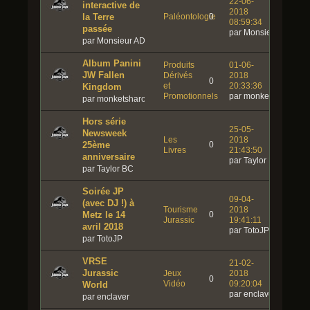
22-06-
interactive de
2018
la Terre
Paléontologie
0
08:59:34
passée
par Monsieur ADN
par Monsieur ADN
Album Panini
Produits
01-06-
JW Fallen
Dérivés
2018
0
et
20:33:36
Kingdom
Promotionnels
par monketsharona
par monketsharona
Hors série
25-05-
Newsweek
Les
2018
25ème
0
Livres
21:43:50
anniversaire
par Taylor BC
par Taylor BC
Soirée JP
09-04-
(avec DJ !) à
Tourisme
2018
Metz le 14
0
Jurassic
19:41:11
avril 2018
par TotoJP
par TotoJP
VRSE
21-02-
Jurassic
Jeux
2018
0
Vidéo
09:20:04
World
par enclaver
par enclaver