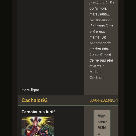
pas la maladie
ou la mort,
mais l'ennui.
Un sentiment
de temps libre
entre nos
mains. Un
sentiment de
ne rien faire.
Le sentiment
de ne pas être
divertis."
Michael
Crichton
Hors ligne
Cachalot93
30-04-2023 10:47:09
#46
Carnotaurus furtif
Mon
sieur
ADN
a