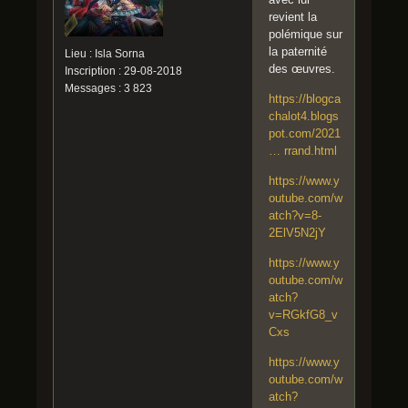
revient la
polémique sur
la paternité
Lieu : Isla Sorna
des œuvres.
Inscription : 29-08-2018
Messages : 3 823
https://blogca
chalot4.blogs
pot.com/2021
… rrand.html
https://www.y
outube.com/w
atch?v=8-
2ElV5N2jY
https://www.y
outube.com/w
atch?
v=RGkfG8_v
Cxs
https://www.y
outube.com/w
atch?