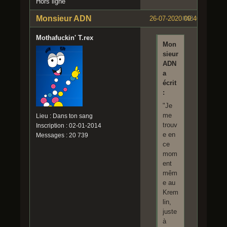
Hors ligne
Monsieur ADN
26-07-2020 09:40:04
#43
Mothafuckin' T.rex
Mon
sieur
ADN
a
écrit
:
"Je
me
Lieu : Dans ton sang
trouv
Inscription : 02-01-2014
e en
Messages : 20 739
ce
mom
ent
mêm
e au
Krem
lin,
juste
à