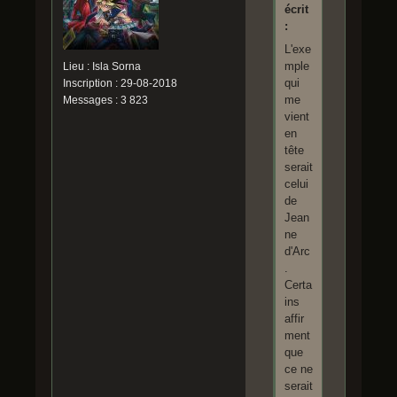
écrit
:
L'exe
mple
Lieu : Isla Sorna
qui
Inscription : 29-08-2018
me
Messages : 3 823
vient
en
tête
serait
celui
de
Jean
ne
d'Arc
.
Certa
ins
affir
ment
que
ce ne
serait