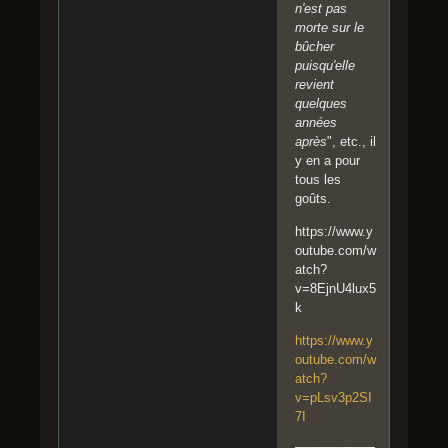
n'est pas
morte sur le
bûcher
puisqu'elle
revient
quelques
années
après
", etc., il
y en a pour
tous les
goûts.
https://www.y
outube.com/w
atch?
v=8EjnU4lux5
k
https://www.y
outube.com/w
atch?
v=pLsv3p2SI
7I