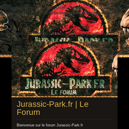
Warning
: Undefined variable $ezbbc_config in
/homepages/41/d391060533/htdocs/jp/forum/plugins/ezbbc/ezbbc
on line
410
Warning
: Trying to access array offset on null in
/homepages/41/d391060533/htdocs/jp/forum/plugins/ezbbc/ezbbc
on line
410
Jurassic-Park.fr | Le
Forum
Bienvenue sur le forum Jurassic-Park.fr