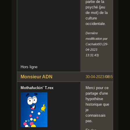
partie de la
psyché (jeu
de mot) de la
culture
occidentale.
Dernière
modification par
Cachalot93 (29-
04-2023
13:31:43)
Hors ligne
Monsieur ADN
30-04-2023 08:59:41
#45
Mothafuckin' T.rex
Merci pour ce
partage d'une
hypothèse
historique que
je
connaissais
pas.