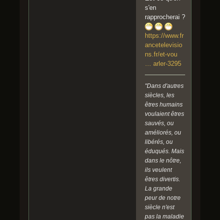
s'en
rapprocherai ?
https://www.fr
ancetelevisio
ns.fr/et-vou
… arler-3295
"Dans d'autres
siècles, les
êtres humains
voulaient êtres
sauvés, ou
améliorés, ou
libérés, ou
éduqués. Mais
dans le nôtre,
ils veulent
êtres divertis.
La grande
peur de notre
siècle n'est
pas la maladie