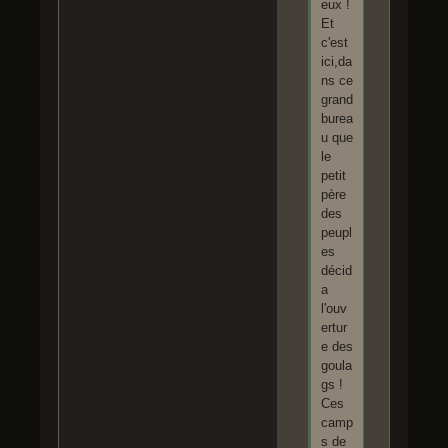
eux !
Et
c'est
ici,da
ns ce
grand
burea
u que
le
petit
père
des
peupl
es
décid
a
l'ouv
ertur
e des
goula
gs !
Ces
camp
s de