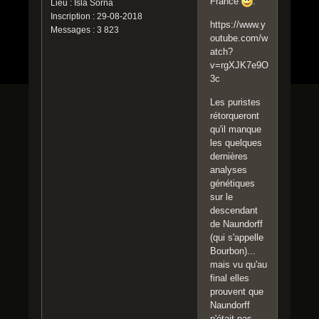
France
.
Lieu : Isla Sorna
Inscription : 29-08-2018
https://www.y
Messages : 3 823
outube.com/w
atch?
v=rgXJK7e9O
3c
Les puristes
rétorqueront
qu'il manque
les quelques
dernières
analyses
génétiques
sur le
descendant
de Naundorff
(qui s'appelle
Bourbon)...
mais vu qu'au
final elles
prouvent que
Naundorff
n'était pas