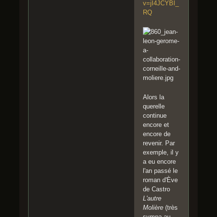
v=jI4JCYBI_
RQ
Alors la
querelle
continue
encore et
encore de
revenir. Par
exemple, il y
a eu encore
l'an passé le
roman d'Ève
de Castro
L'autre
Molière
(très
sympa au