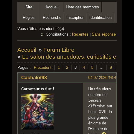
Site
Accueil
Liste des membres
Règles
Recherche
Inscription
Identification
Vous n'êtes pas identifié(e).
Contributions :
Récentes
|
Sans réponse
Accueil
»
Forum Libre
»
Le salon des anecdotes, curiosités et autre
Pages :
Précédent
1
2
3
4
5
…
9
Suivant
Cachalot93
04-07-2020 18:42:58
#41
Carnotaurus furtif
Un très vieux
numéro de
Secrets
d'Histoire
* sur
Louis XVII, la
plus grande
énigme de
l'Histoire de