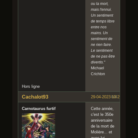
ou la mort,
mais l'ennui.
Un sentiment
de temps libre
entre nos
mains. Un
sentiment de
ne rien faire.
Le sentiment
de ne pas être
divertis."
Michael
Crichton
Hors ligne
Cachalot93
29-04-2023 13:29:32
#44
Carnotaurus furtif
Cette année,
c'est le 350e
anniversaire
de la mort de
Molière... et
avec lui