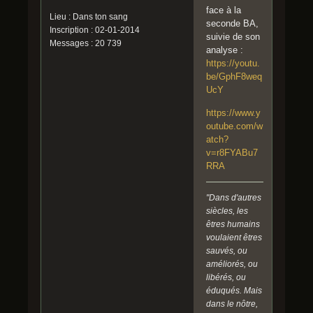
face à la
Lieu : Dans ton sang
seconde BA,
Inscription : 02-01-2014
suivie de son
Messages : 20 739
analyse :
https://youtu.
be/GphF8weq
UcY
https://www.y
outube.com/w
atch?
v=r8FYABu7
RRA
"Dans d'autres
siècles, les
êtres humains
voulaient êtres
sauvés, ou
améliorés, ou
libérés, ou
éduqués. Mais
dans le nôtre,