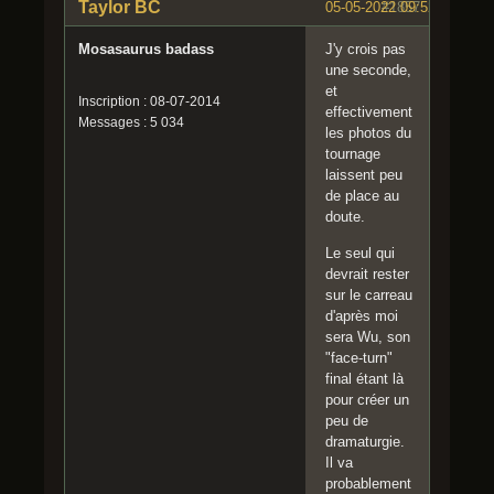
Taylor BC
05-05-2022 09:52:38
#1857
Mosasaurus badass
J'y crois pas
une seconde,
et
Inscription : 08-07-2014
effectivement
Messages : 5 034
les photos du
tournage
laissent peu
de place au
doute.
Le seul qui
devrait rester
sur le carreau
d'après moi
sera Wu, son
"face-turn"
final étant là
pour créer un
peu de
dramaturgie.
Il va
probablement