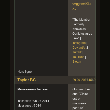
v=gghnr4KIu
X0
"The Member
Formerly
Known as
Garfielosaurus
_rex"
|
Instagram
|
DeviantArt
|
Tumblr
|
YouTube
|
Steam
Hors ligne
Taylor BC
29-04-2022 07:26:10
#1844
Mosasaurus badass
On dirait bien
que "Claire
est en
Inscription : 08-07-2014
mauvaise
Messages : 5 034
posture"