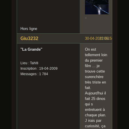
..
Hors ligne
Giu3232
30-04-2022 06:50:28
#1851
"La Grande"
On est
tellement loin
du premier
Lieu : Tahiti
film ... je
Inscription : 19-04-2009
trouve cette
Messages : 1 784
surenchère
très triste en
fait.
Aujourd'hui il
fait 25 dinos
qui s
entretuent à
chaque plan.
J irais par
curiosité, ça