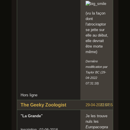
(vu la façon
dont
l'atrociraptor
se jette sur
elle au début,
elle devrait
être morte
même)
Dernière
modification par
Taylor BC (29-
04-2022
07:31:18)
Hors ligne
The Geeky Zoologist
29-04-2022 07:58:10
#1845
"La Grande"
Je les trouve
nuls les
Europacorpra
Inscription : 02-06-2016