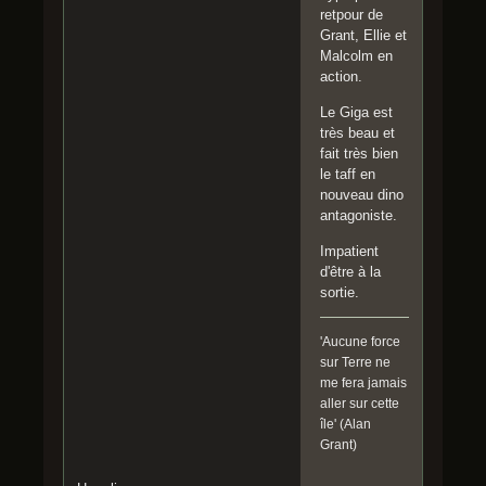
retpour de
Grant, Ellie et
Malcolm en
action.
Le Giga est
très beau et
fait très bien
le taff en
nouveau dino
antagoniste.
Impatient
d'être à la
sortie.
'Aucune force
sur Terre ne
me fera jamais
aller sur cette
île' (Alan
Grant)