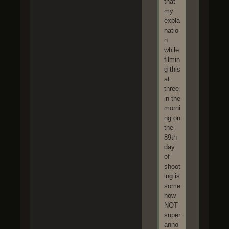
that
my
expla
natio
n
while
filmin
g this
at
three
in the
morni
ng on
the
89th
day
of
shoot
ing is
some
how
NOT
super
anno