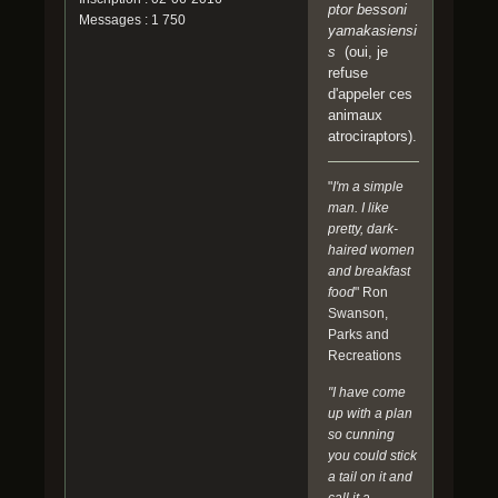
ptor bessoni
Messages : 1 750
yamakasiensi
s
(oui, je
refuse
d'appeler ces
animaux
atrociraptors).
"
I'm a simple
man. I like
pretty, dark-
haired women
and breakfast
food
" Ron
Swanson,
Parks and
Recreations
"I have come
up with a plan
so cunning
you could stick
a tail on it and
call it a