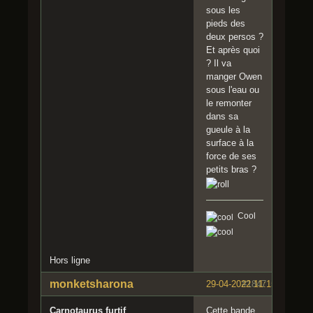
sous les
pieds des
deux persos ?
Et après quoi
? Il va
manger Owen
sous l'eau ou
le remonter
dans sa
gueule à la
surface à la
force de ses
petits bras ?
Cool
Hors ligne
monketsharona
29-04-2022 11:15:23
#1847
Carnotaurus furtif
Cette bande