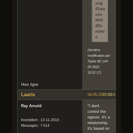
ying.
#Jura
ssic
Worl
dDo
minio
n
Dernière
modification par
Taylor BC (04-
05-2022
19:51:17)
Hors ligne
Laaris
04-05-2022 19:56:41
#1855
Ray Arnold
"I don't
control the
raptors, it's a
Inscription : 13-11-2010
relationship,
Messages : 7 614
it's based on