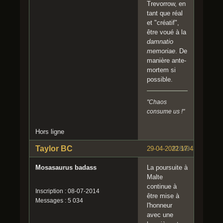
Trevorrow, en
tant que réal
et "créatif",
être voué à la
damnatio
memoriae
. De
manière ante-
mortem si
possible.
"Chaos
consume us !"
Hors ligne
Taylor BC
29-04-2022 17:43:07
#1849
Mosasaurus badass
La poursuite à
Malte
continue à
Inscription : 08-07-2014
être mise à
Messages : 5 034
l'honneur
avec une