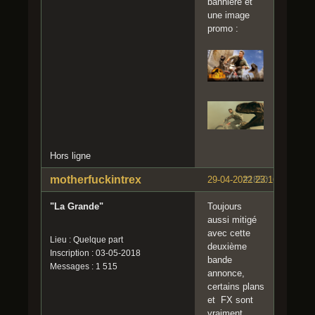
bannière et
une image
promo :
Hors ligne
motherfuckintrex
29-04-2022 23:16:15
#1850
"La Grande"
Toujours
aussi mitigé
avec cette
Lieu : Quelque part
deuxième
Inscription : 03-05-2018
bande
Messages : 1 515
annonce,
certains plans
et FX sont
vraiment