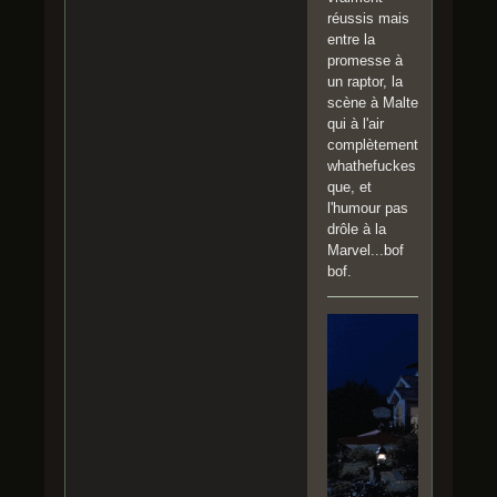
réussis mais
entre la
promesse à
un raptor, la
scène à Malte
qui à l'air
complètement
whathefuckes
que, et
l'humour pas
drôle à la
Marvel...bof
bof.