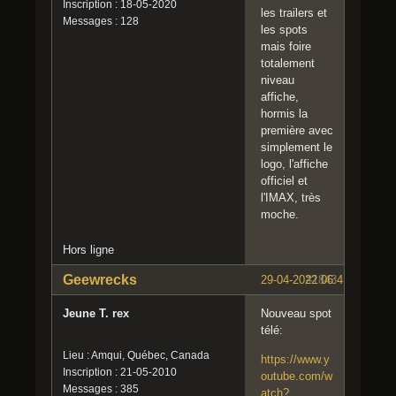
Inscription : 18-05-2020
les trailers et
Messages : 128
les spots
mais foire
totalement
niveau
affiche,
hormis la
première avec
simplement le
logo, l'affiche
officiel et
l'IMAX, très
moche.
Hors ligne
Geewrecks
29-04-2022 06:41:25
#1843
Jeune T. rex
Nouveau spot
télé:
Lieu : Amqui, Québec, Canada
https://www.y
Inscription : 21-05-2010
outube.com/w
Messages : 385
atch?