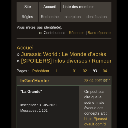
Site
Accueil
Liste des membres
Règles
Recherche
Inscription
Identification
Vous n'êtes pas identifié(e).
Contributions :
Récentes
|
Sans réponse
Accueil
»
Jurassic World : Le Monde d'après
»
[SPOILERS] Infos diverses / Rumeurs sur 
Pages :
Précédent
1
…
91
92
93
94
95
…
InGen'Hunter
28-04-2022 21:13:28
#1841
"La Grande"
On peut pas
dire que la
scène finale
Inscription : 31-05-2021
évoque ces
Messages : 1 101
concepts art :
https://jurassi
cvault.com/di