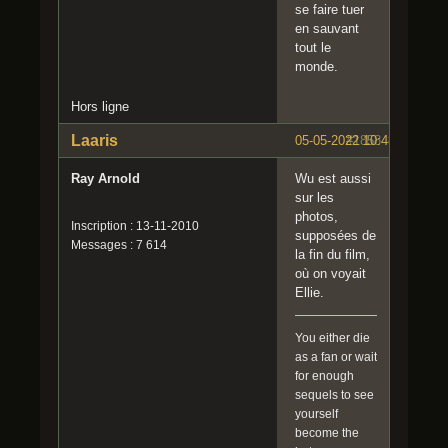
se faire tuer
en sauvant
tout le
monde.
Hors ligne
Laaris
05-05-2022 10:48:18
#1858
Ray Arnold
Wu est aussi
sur les
photos,
Inscription : 13-11-2010
supposées de
Messages : 7 614
la fin du film,
où on voyait
Ellie.
You either die
as a fan or wait
for enough
sequels to see
yourself
become the