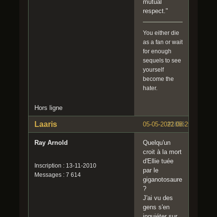
mutual
respect."
You either die
as a fan or wait
for enough
sequels to see
yourself
become the
hater.
Hors ligne
Laaris
05-05-2022 08:29:58
#1856
Ray Arnold
Quelqu'un
croit à la mort
d'Ellie tuée
Inscription : 13-11-2010
par le
Messages : 7 614
giganotosaure
?
J'ai vu des
gens s'en
inquiéter sur