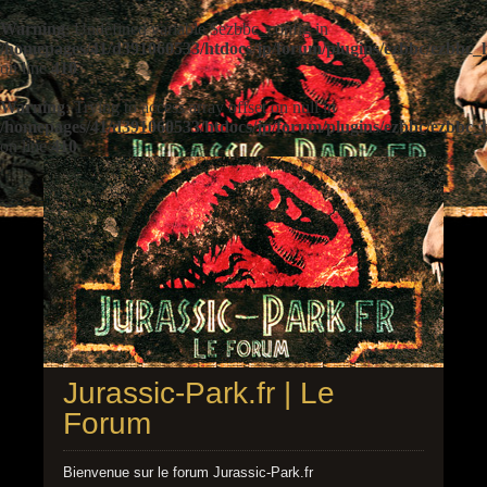
Warning
: Undefined variable $ezbbc_config in
/homepages/41/d391060533/htdocs/jp/forum/plugins/ezbbc/ezbbc
on line
410
Warning
: Trying to access array offset on null in
/homepages/41/d391060533/htdocs/jp/forum/plugins/ezbbc/ezbbc
on line
410
Jurassic-Park.fr | Le
Forum
Bienvenue sur le forum Jurassic-Park.fr