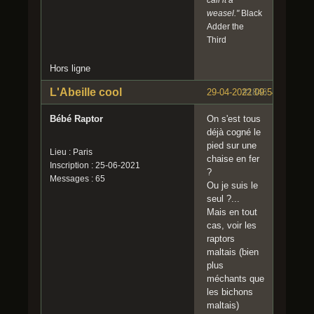
weasel."
Black
Adder the
Third
Hors ligne
L'Abeille cool
29-04-2022 09:54:00
#1846
Bébé Raptor
On s'est tous
déjà cogné le
pied sur une
Lieu : Paris
chaise en fer
Inscription : 25-06-2021
?
Messages : 65
Ou je suis le
seul ?...
Mais en tout
cas, voir les
raptors
maltais (bien
plus
méchants que
les bichons
maltais)