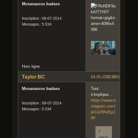
Mosasaurus badass
Inscription : 08-07-2014
Messages : 5 034
Hors ligne
Taylor BC
04-05-2022 19:50:10
#1854
Mosasaurus badass
Tout
s'explique...
https://www.in
Inscription : 08-07-2014
stagram.com/
Messages : 5 034
p/CdJMIeEpJ
0f/
I
once