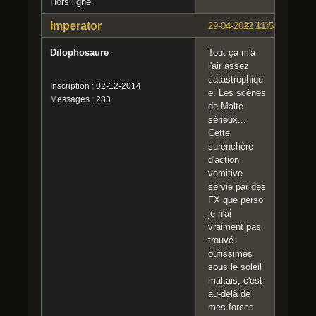
Hors ligne
Imperator
29-04-2022 11:55:03
#1848
Dilophosaure
Tout ça m'a
l'air assez
catastrophiqu
Inscription : 02-12-2014
e. Les scènes
Messages : 283
de Malte
sérieux...
Cette
surenchère
d'action
vomitive
servie par des
FX que perso
je n'ai
vraiment pas
trouvé
oufissimes
sous le soleil
maltais, c'est
au-delà de
mes forces