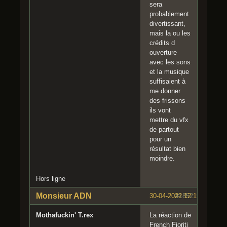
sera
probablement
divertissant,
mais la ou les
crédits d
ouverture
avec les sons
et la musique
suffisaient à
me donner
des frissons
ils vont
mettre du vfx
de partout
pour un
résultat bien
moindre.
Hors ligne
Monsieur ADN
30-04-2022 12:19:29
#1852
Mothafuckin' T.rex
La réaction de
French Fioriti