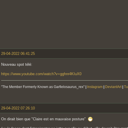
29-04-2022 06:41:25
Nouveau spot télé:
https://www.youtube.com/watch?v=gghnr4KIuX0
"The Member Formerly Known as Garfielosaurus_rex"
|
Instagram
|
DeviantArt
|
Tu
29-04-2022 07:26:10
On dirait bien que "Claire est en mauvaise posture"