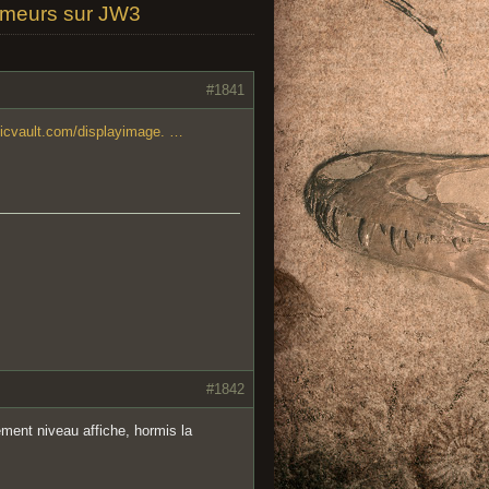
umeurs sur JW3
#1841
ssicvault.com/displayimage. …
#1842
ement niveau affiche, hormis la