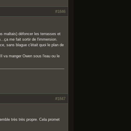
#1846
s maltais) défoncer les terrasses et
..ça me fait sortir de l'immersion.
ce, sans blague c'était quoi le plan de
 Il va manger Owen sous l'eau ou le
#1847
semble très très propre. Cela promet