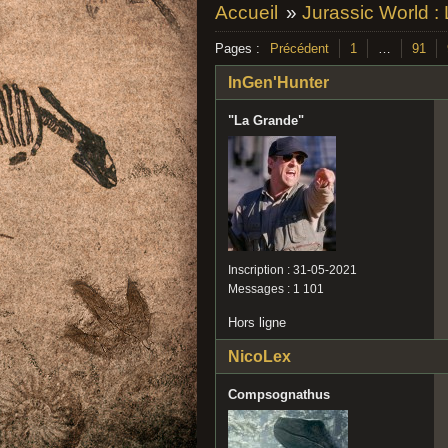
Accueil
»
Jurassic World :
Pages :
Précédent
1
…
91
InGen'Hunter
"La Grande"
Inscription : 31-05-2021
Messages : 1 101
Hors ligne
NicoLex
Compsognathus