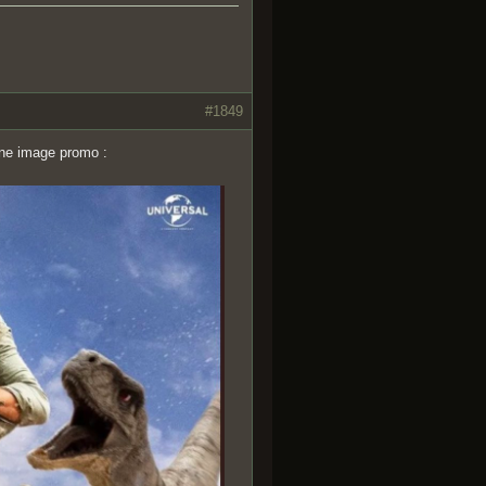
#1849
une image promo :