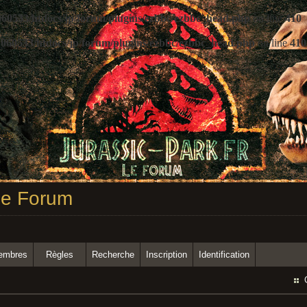
60533/htdocs/jp/forum/plugins/ezbbc/ezbbc_head.php
on line
410
060533/htdocs/jp/forum/plugins/ezbbc/ezbbc_head.php
on line
410
 Le Forum
membres
Règles
Recherche
Inscription
Identification