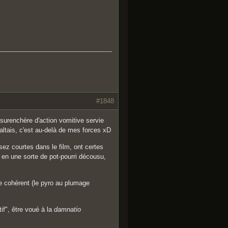
#1848
 surenchère d'action vomitive servie
altais, c'est au-delà de mes forces xD
ez courtes dans le film, ont certes
là en une sorte de pot-pourri décousu,
e cohérent (le pyro au plumage
tif", être voué à la
damnatio