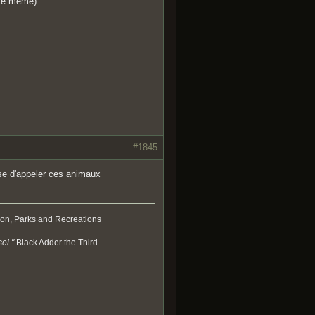
orte même)
#1845
use d'appeler ces animaux
on, Parks and Recreations
el."
Black Adder the Third