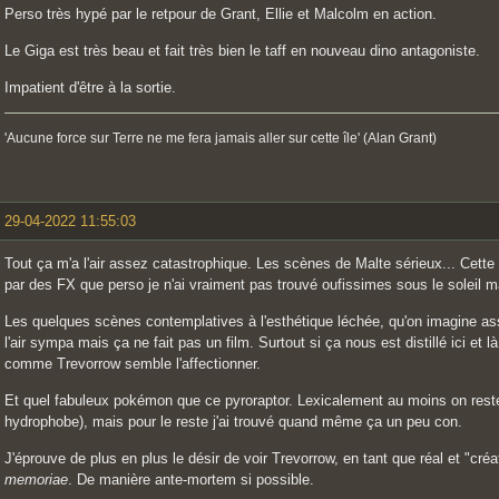
Perso très hypé par le retpour de Grant, Ellie et Malcolm en action.
Le Giga est très beau et fait très bien le taff en nouveau dino antagoniste.
Impatient d'être à la sortie.
'Aucune force sur Terre ne me fera jamais aller sur cette île' (Alan Grant)
29-04-2022 11:55:03
Tout ça m'a l'air assez catastrophique. Les scènes de Malte sérieux... Cette
par des FX que perso je n'ai vraiment pas trouvé oufissimes sous le soleil m
Les quelques scènes contemplatives à l'esthétique léchée, qu'on imagine ass
l'air sympa mais ça ne fait pas un film. Surtout si ça nous est distillé ici et 
comme Trevorrow semble l'affectionner.
Et quel fabuleux pokémon que ce pyroraptor. Lexicalement au moins on rest
hydrophobe), mais pour le reste j'ai trouvé quand même ça un peu con.
J'éprouve de plus en plus le désir de voir Trevorrow, en tant que réal et "créa
memoriae
. De manière ante-mortem si possible.