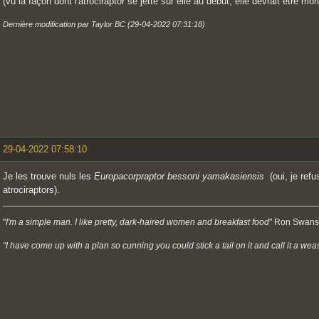
(vu la façon dont l'atrociraptor se jette sur elle au début, elle devrait être m
Dernière modification par Taylor BC (29-04-2022 07:31:18)
29-04-2022 07:58:10
Je les trouve nuls les
Europacorpraptor bessoni yamakasiensis
(oui, je ref
atrociraptors).
"
I'm a simple man. I like pretty, dark-haired women and breakfast food
" Ron Swans
"I have come up with a plan so cunning you could stick a tail on it and call it a weas