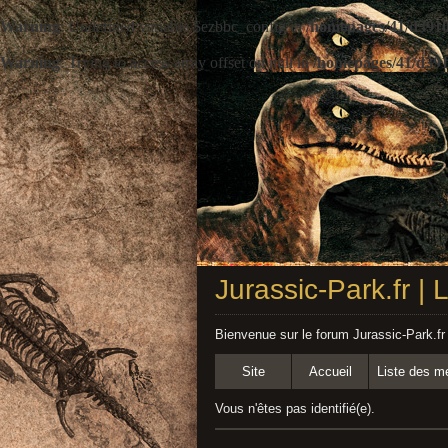
Warning
: Undefined variable $ezbbc_config in
/homepages/41/d3910
Warning
: Trying to access array offset on null in
/homepages/41/d391
Jurassic-Park.fr |
Bienvenue sur le forum Jurassic-Park.fr
Site
Accueil
Liste des 
Vous n'êtes pas identifié(e).