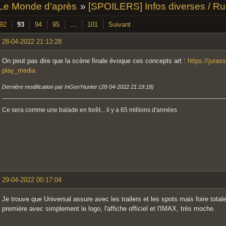
 Le Monde d'après
»
[SPOILERS] Infos diverses / R
92
93
94
95
…
101
Suivant
28-04-2022 21:13:28
On peut pas dire que la scène finale évoque ces concepts art :
https://jura
play_media
Dernière modification par InGen'Hunter (28-04-2022 21:19:18)
Ce sera comme une balade en forêt... il y a 65 millions d'années
29-04-2022 00:17:04
Je trouve que Universal assure avec les trailers et les spots mais foire total
première avec simplement le logo, l'affiche officiel et l'IMAX, très moche.