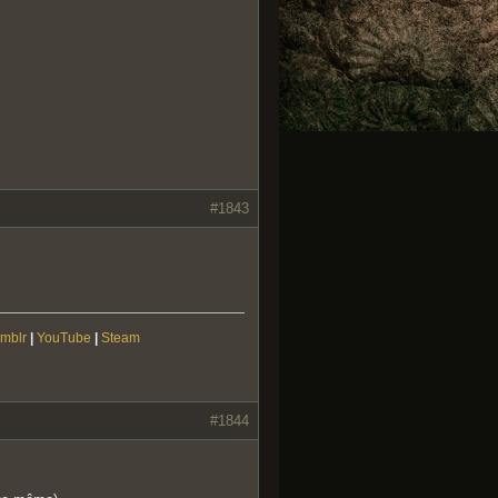
#1843
mblr
|
YouTube
|
Steam
#1844