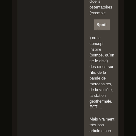
d'oeils
ostentatoires
(exemple
Spoil
er:
Clique
) ou le
r pour
concept
lire
inspiré
(pompé, qu'on
https:
se le dise)
//www
des dinos sur
.youtu
l'ile, de la
be.co
bande de
m/wat
mercenaires,
ch?
de la voilière,
v=JG
la station
aapi-
géothermale,
MOhs
ECT ...
Mais vraiment
très bon
article sinon.