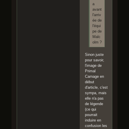
a
avant
l'arriv
ée de
l'équi
pe de
Malc
olm ?
Sinon juste
pour savoir,
l'image de
Primal
Carnage en
début
d'article, c'est
sympa, mais
elle n'a pas
de légende
(ce qui
pourrait
induire en
confusion les