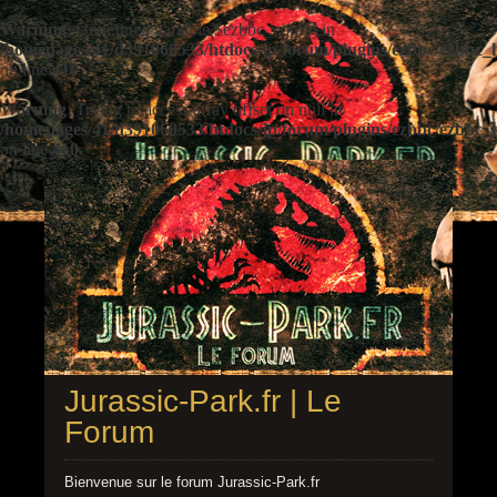
Warning
: Undefined variable $ezbbc_config in
/homepages/41/d391060533/htdocs/jp/forum/plugins/ezbbc/ezbbc
on line
410
Warning
: Trying to access array offset on null in
/homepages/41/d391060533/htdocs/jp/forum/plugins/ezbbc/ezbbc
on line
410
Jurassic-Park.fr | Le
Forum
Bienvenue sur le forum Jurassic-Park.fr