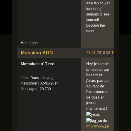
as a fan or wait
for enough
sequels to see
yourself
become the
hater.
Hors ligne
Monsieur ADN
28-07-2018 18:10:32
#142
Mothafuckin' T.rex
Hey je tombe
là dessus par
hasard et
Lieu : Dans ton sang
j'étais pas au
Inscription : 02-01-2014
courant de
Messages : 20 739
l'existence de
ce dossier
jusque
maintenant !
http://www.jur