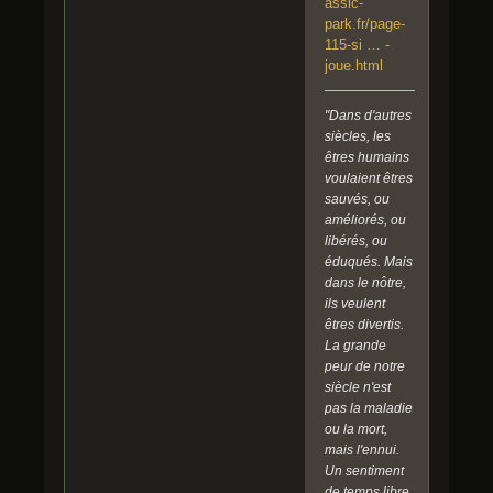
assic-
park.fr/page-
115-si … -
joue.html
"Dans d'autres
siècles, les
êtres humains
voulaient êtres
sauvés, ou
améliorés, ou
libérés, ou
éduqués. Mais
dans le nôtre,
ils veulent
êtres divertis.
La grande
peur de notre
siècle n'est
pas la maladie
ou la mort,
mais l'ennui.
Un sentiment
de temps libre