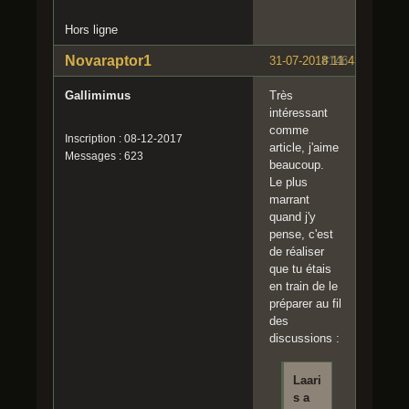
Hors ligne
Novaraptor1
31-07-2018 11:43:31
#146
Gallimimus
Très
intéressant
comme
Inscription : 08-12-2017
article, j'aime
Messages : 623
beaucoup.
Le plus
marrant
quand j'y
pense, c'est
de réaliser
que tu étais
en train de le
préparer au fil
des
discussions :
Laari
s a