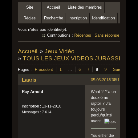
Site
Accueil
Liste des membres
Règles
Recherche
Inscription
Identification
Vous n'êtes pas identifié(e).
Contributions :
Récentes
|
Sans réponse
Accueil
»
Jeux Vidéo
»
TOUS LES JEUX VIDEOS JURASSIC PA
Pages :
Précédent
1
…
6
7
8
9
Suivant
Laaris
05-06-2018 08:11:17
#141
Ray Arnold
What ? Y'a un
deuxième
raptor ? J'ai
Inscription : 13-11-2010
toujours
Messages : 7 614
perdu/quitté
avant.
You either die