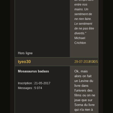
entre nos
mains. Un
sentiment de
ne rien faire.
Le sentiment
de ne pas être
divertis."
Michael
Crichton
Hors ligne
tyeo30
29-07-2018 00:52:36
#143
Mosasaurus badass
Ok, mais
alors on fait
un Levine du
Inscription : 21-05-2017
livre dans
Messages : 5 074
l'univers des
films ou on ne
joue que sur
Sorna du livre
qui n'a rien à