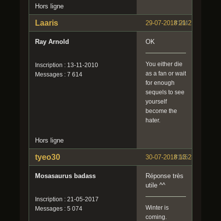
Hors ligne
Laaris
29-07-2018 21:21:54
#144
Ray Arnold
OK
You either die
Inscription : 13-11-2010
as a fan or wait
Messages : 7 614
for enough
sequels to see
yourself
become the
hater.
Hors ligne
tyeo30
30-07-2018 13:28:35
#145
Mosasaurus badass
Réponse très
utile ^^
Inscription : 21-05-2017
Winter is
Messages : 5 074
coming.