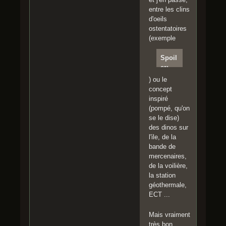
entre les clins
d'oeils
ostentatoires
(exemple
Spoil
er:
Clique
) ou le
r pour
concept
lire
inspiré
(pompé, qu'on
https:
se le dise)
//www
des dinos sur
.youtu
l'ile, de la
be.co
bande de
m/wat
mercenaires,
ch?
de la voilière,
v=JG
la station
aapi-
géothermale,
MOhs
ECT ...
Mais vraiment
très bon