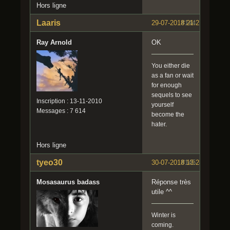
Hors ligne
Laaris
29-07-2018 21:21:54
#144
Ray Arnold
OK
You either die
as a fan or wait
for enough
sequels to see
Inscription : 13-11-2010
yourself
Messages : 7 614
become the
hater.
Hors ligne
tyeo30
30-07-2018 13:28:35
#145
Mosasaurus badass
Réponse très
utile ^^
Winter is
coming.