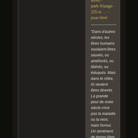
assic-
park.fr/page-
115-si … -
joue.html
"Dans d'autres
siècles, les
êtres humains
voulaient êtres
sauvés, ou
améliorés, ou
libérés, ou
éduqués. Mais
dans le nôtre,
ils veulent
êtres divertis.
La grande
peur de notre
siècle n'est
pas la maladie
ou la mort,
mais l'ennui.
Un sentiment
de temps libre