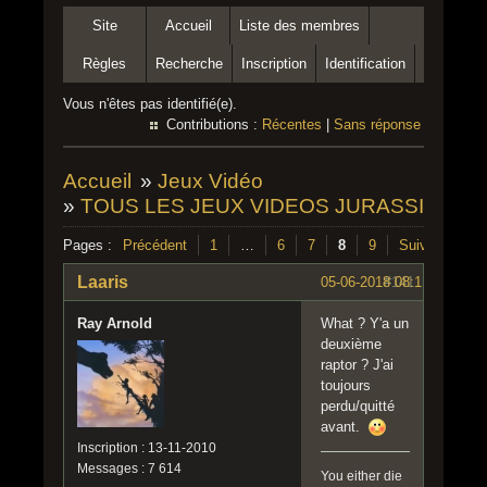
Site
Accueil
Liste des membres
Règles
Recherche
Inscription
Identification
Vous n'êtes pas identifié(e).
Contributions :
Récentes
|
Sans réponse
Accueil
»
Jeux Vidéo
»
TOUS LES JEUX VIDEOS JURASSIC PA
Pages :
Précédent
1
…
6
7
8
9
Suivant
Laaris
05-06-2018 08:11:17
#141
Ray Arnold
What ? Y'a un
deuxième
raptor ? J'ai
toujours
perdu/quitté
avant.
Inscription : 13-11-2010
Messages : 7 614
You either die