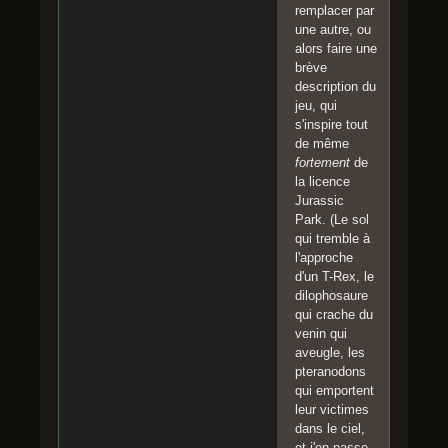
remplacer par
une autre, ou
alors faire une
brève
description du
jeu, qui
s'inspire tout
de même
fortement
de
la licence
Jurassic
Park. (Le sol
qui tremble à
l'approche
d'un T-Rex, le
dilophosaure
qui crache du
venin qui
aveugle, les
pteranodons
qui emportent
leur victimes
dans le ciel,
et j'en passe,