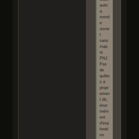
autic
a,
mond
e
ouver
t
sans
map
ni
PNJ.
Pas
de
quête
s à
propr
emen
t dit,
énor
mém
ent
d'exp
lorati
on