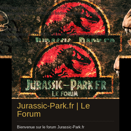
Warning
: Undefined variable $ezbbc_config in
/homepages/41/d391060533/htdocs/jp/forum/plugins/ezbbc/ezbbc
on line
410
Warning
: Trying to access array offset on null in
/homepages/41/d391060533/htdocs/jp/forum/plugins/ezbbc/ezbbc
on line
410
Jurassic-Park.fr | Le
Forum
Bienvenue sur le forum Jurassic-Park.fr