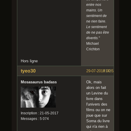
entre nos
mains. Un
sentiment de
ne rien faire.
Le sentiment
de ne pas être
divertis."
Michael
Crichton
Hors ligne
tyeo30
29-07-2018 00:52:36
#143
Mosasaurus badass
Ok, mais
alors on fait
un Levine du
livre dans
l'univers des
films ou on ne
Inscription : 21-05-2017
joue que sur
Messages : 5 074
Sorna du livre
qui n'a rien à