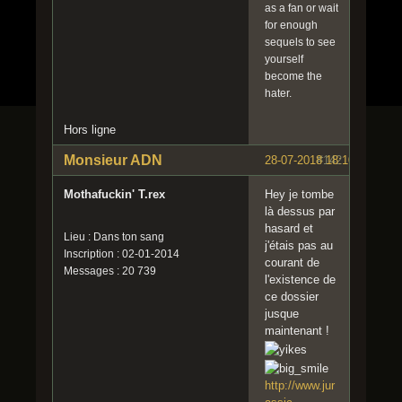
as a fan or wait
for enough
sequels to see
yourself
become the
hater.
Hors ligne
Monsieur ADN
28-07-2018 18:10:32
#142
Mothafuckin' T.rex
Hey je tombe
là dessus par
hasard et
Lieu : Dans ton sang
j'étais pas au
Inscription : 02-01-2014
courant de
Messages : 20 739
l'existence de
ce dossier
jusque
maintenant !
http://www.jur