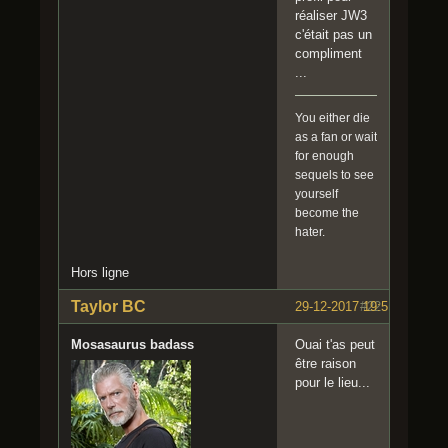
réaliser JW3
c'était pas un
compliment
...
You either die
as a fan or wait
for enough
sequels to see
yourself
become the
hater.
Hors ligne
Taylor BC
29-12-2017 19:51:50
#22
Mosasaurus badass
Ouai t'as peut
être raison
pour le lieu...