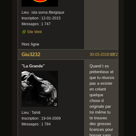
Lieu : isla sorna /Belgique
Inscription : 12-01-2015
Messages : 1 747
Site Web
Hors ligne
Giu3232
30-03-2018 19:27:09
#27
"La Grande"
Quand t es
prétentieux et
que tu réussis
pas a exister
en créant
quelque
chose d
originale par
toi même tu
Lieu : Tahiti
te trouves
Inscription : 19-04-2009
des grosses
Messages : 1 784
licences pour
bosser sans