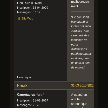
malheureuse
Lieu : Sud du Nord
ment.
Inscription : 18-04-2009
Messages : 3 107
"Ce que John
Site Web
Hammond et
InGen ont fait à
Jurassic Park,
c'est créé des
monstres de
parcs
d'attractions
génétiquement
modifiés, rien
de plus et rien
de moins."
Hors ligne
Freak
31-03-2018 10:22:03
#32
Carnotaurus furtif
A quand un
article
Inscription : 21-01-2017
sarcastique
Messages : 2 128