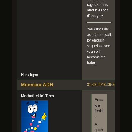
rageux sans
aucun esprit
d'analyse.
You either die
as a fan or wait
for enough
sequels to see
yourself
become the
hater.
Hors ligne
Monsieur ADN
31-03-2018 15:35:54
#35
Mothafuckin' T.rex
Frea
k a
écrit
:
A
quan