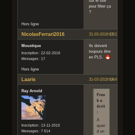
sur le site
pour fêter ça
?
Hors ligne
NicolasFerrari2016
31-03-2018 13:22:56
#33
Moustique
Ils doivent
toujours être
Inscription : 22-02-2016
en PLS.
Messages : 17
Hors ligne
Laaris
31-03-2018 14:47:27
#34
Ray Arnold
Frea
k a
écrit
:
A
Inscription : 13-11-2010
quan
Messages : 7 614
d un