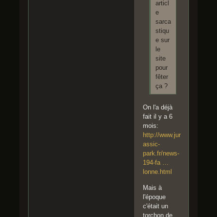
articl
e
sarca
stiqu
e sur
le
site
pour
fêter
ça ?
On l'a déjà
fait il y a 6
mois:
http://www.jur
assic-
park.fr/news-
194-fa …
lonne.html
Mais à
l'époque
c'était un
torchon de