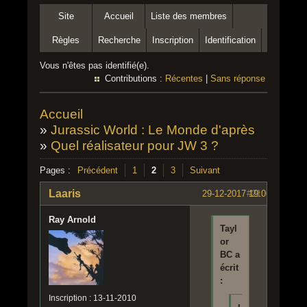
Site
Accueil
Liste des membres
Règles
Recherche
Inscription
Identification
Vous n'êtes pas identifié(e).
Contributions :
Récentes
|
Sans réponse
Accueil
»
Jurassic World : Le Monde d'après
»
Quel réalisateur pour JW 3 ?
Pages :
Précédent
1
2
3
Suivant
Laaris
29-12-2017 19:06:44
#21
Ray Arnold
Tayl
or
BC a
écrit
:
Inscription : 13-11-2010