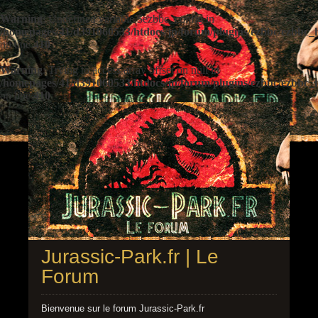
Warning
: Undefined variable $ezbbc_config in
/homepages/41/d391060533/htdocs/jp/forum/plugins/ezbbc/ezbbc
on line
410
Warning
: Trying to access array offset on null in
/homepages/41/d391060533/htdocs/jp/forum/plugins/ezbbc/ezbbc
on line
410
Jurassic-Park.fr | Le
Forum
Bienvenue sur le forum Jurassic-Park.fr