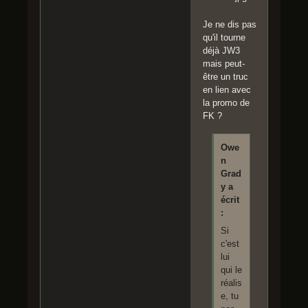
Je ne dis pas
qu'il tourne
déjà JW3
mais peut-
être un truc
en lien avec
la promo de
FK ?
Owe
n
Grad
y a
écrit
:
Si
c'est
lui
qui le
réalis
e, tu