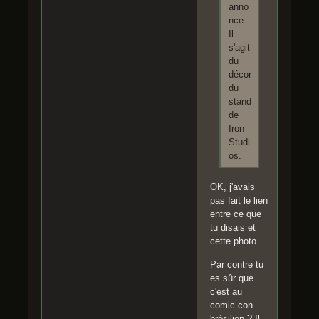
anno
nce.
Il
s'agit
du
décor
du
stand
de
Iron
Studi
os.
OK, j'avais
pas fait le lien
entre ce que
tu disais et
cette photo.
Par contre tu
es sûr que
c'est au
comic con
brésilien ? Il