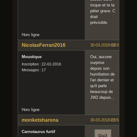
risque et te la
péter grave. C
était
prévisible.
Hors ligne
NicolasFerrari2016
30-03-2018 19:38:05
#28
Moustique
Oui, aucune
surprise
Inscription : 22-02-2016
depuis son
Messages : 17
humiliation de
l'an dernier et
qu'il parle
beaucoup de
JW2 depuis...
Hors ligne
monketsharona
30-03-2018 21:56:21
#29
Carnotaurus furtif
Giu3