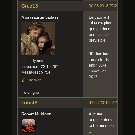
Greg13
30-03-2018 22:23:26
#30
Mosasaurus badass
Le pauvre il
lui reste plus
que ça donc
bon, c'était
prévisible.
"It's time fore
the Jedi... To
Lieu : Hyères
end." Luke
Inscription : 22-10-2011
Skywalker.
Messages : 5 754
2017.
Site Web
Hors ligne
TotoJP
31-03-2018 09:24:57
#31
Robert Muldoon
Aucune
surprise dans
cette annonce
...