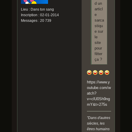
d un
articl
Lieu : Dans ton sang
e
Inscription : 02-01-2014
sarca
Messages : 20 739
stiqu
e sur
le
site
pour
fêter
ça ?
https://www.y
outube.com/w
atch?
v=clU0Sh9ng
mY&t=275s
"Dans d'autres
siècles, les
êtres humains