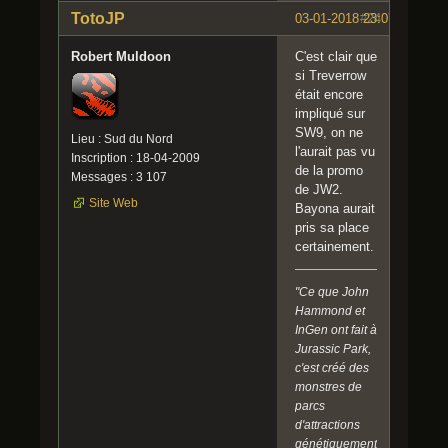
TotoJP
03-01-2018 23:07:46
#24
Robert Muldoon
C'est clair que
si Treverrow
était encore
impliqué sur
SW9, on ne
Lieu : Sud du Nord
l'aurait pas vu
Inscription : 18-04-2009
de la promo
Messages : 3 107
de JW2.
Site Web
Bayona aurait
pris sa place
certainement.
"Ce que John
Hammond et
InGen ont fait à
Jurassic Park,
c'est créé des
monstres de
parcs
d'attractions
génétiquement