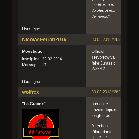
modifiés, rien
de plus et rien
de moins."
Hors ligne
NicolasFerrari2016
30-03-2018 18:37:40
#25
Moustique
Officiel :
Trevorrow va
Inscription : 22-02-2016
faire Jurassic
Messages : 17
World 3.
Hors ligne
wolfrex
30-03-2018 19:21:42
#26
"La Grande"
bah on le
savais depuis
longtemps
Attention
râleur dans
3....2....1....