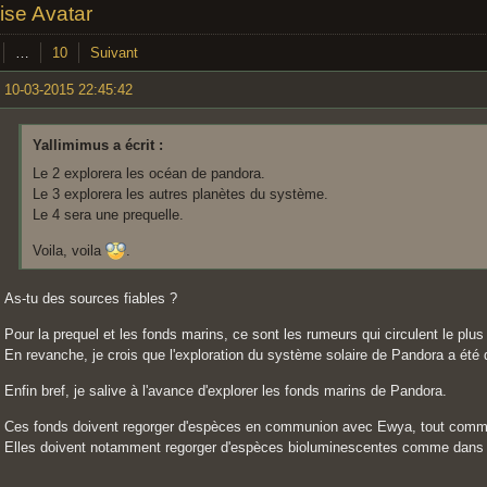
ise Avatar
…
10
Suivant
10-03-2015 22:45:42
Yallimimus a écrit :
Le 2 explorera les océan de pandora.
Le 3 explorera les autres planètes du système.
Le 4 sera une prequelle.
Voila, voila
.
As-tu des sources fiables ?
Pour la prequel et les fonds marins, ce sont les rumeurs qui circulent le plus 
En revanche, je crois que l'exploration du système solaire de Pandora a été
Enfin bref, je salive à l'avance d'explorer les fonds marins de Pandora.
Ces fonds doivent regorger d'espèces en communion avec Ewya, tout comme
Elles doivent notamment regorger d'espèces bioluminescentes comme dans l