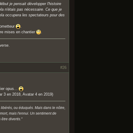
but je pensait développer l'histoire
ela n'étais pas nécessaire. Ce que je
cela occupera les spectateurs pour des
rometteur
.
être mises en chantier
.
nverse.
#26
ier opus...
ar 3 en 2018, Avatar 4 en 2019)
 libérés, ou éduqués. Mais dans le nôtre,
a mort, mais l'ennui. Un sentiment de
être divertis."