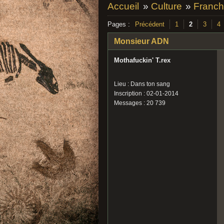
Accueil
»
Culture
»
Franch
Pages :
Précédent
1
2
3
4
Monsieur ADN
Mothafuckin' T.rex
Lieu : Dans ton sang
Inscription : 02-01-2014
Messages : 20 739