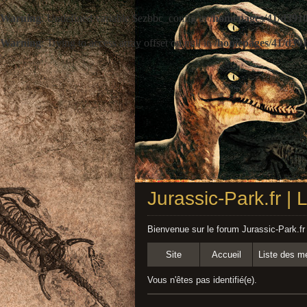
Warning
: Undefined variable $ezbbc_config in
/homepages/41/d3910
Warning
: Trying to access array offset on null in
/homepages/41/d391
Jurassic-Park.fr |
Bienvenue sur le forum Jurassic-Park.fr
Site
Accueil
Liste des 
Vous n'êtes pas identifié(e).