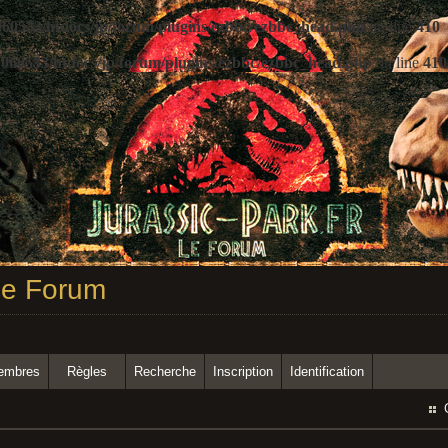
60533/htdocs/jp/forum/plugins/ezbbc/ezbbc_head.php
on line
410
060533/htdocs/jp/forum/plugins/ezbbc/ezbbc_head.php
on line
410
 Le Forum
membres
Règles
Recherche
Inscription
Identification