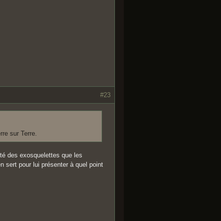
#23
rre sur Terre.
ôté des exosquelettes que les
n sert pour lui présenter à quel point