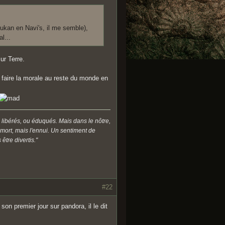
ulukan en Navi's, il me semble),
l...
ur Terre.
à faire la morale au reste du monde en
 libérés, ou éduqués. Mais dans le nôtre,
a mort, mais l'ennui. Un sentiment de
être divertis."
#22
son premier jour sur pandora, il le dit