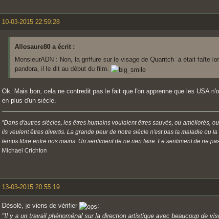
10-03-2015 22:59:28
Allosaure80 a écrit :
MonsieurADN : Non, la griffure sur le visage de Quaritch a était faîte lo
pandora, il le dit au début du film.
Ok. Mais bon, cela ne contredit pas le fait que l'on apprenne que les USA n
en plus d'un siècle.
"Dans d'autres siècles, les êtres humains voulaient êtres sauvés, ou améliorés, ou
ils veulent êtres divertis. La grande peur de notre siècle n'est pas la maladie ou l
temps libre entre nos mains. Un sentiment de ne rien faire. Le sentiment de ne pas 
Michael Crichton
13-03-2015 20:55:19
Désolé, je viens de vérifier
:
"Il y a un travail phénoménal sur la direction artistique avec beaucoup de v