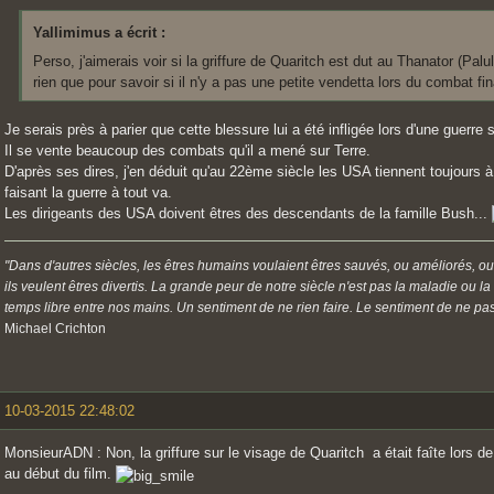
Yallimimus a écrit :
Perso, j'aimerais voir si la griffure de Quaritch est dut au Thanator (Pal
rien que pour savoir si il n'y a pas une petite vendetta lors du combat fina
Je serais près à parier que cette blessure lui a été infligée lors d'une guerre s
Il se vente beaucoup des combats qu'il a mené sur Terre.
D'après ses dires, j'en déduit qu'au 22ème siècle les USA tiennent toujours 
faisant la guerre à tout va.
Les dirigeants des USA doivent êtres des descendants de la famille Bush...
"Dans d'autres siècles, les êtres humains voulaient êtres sauvés, ou améliorés, ou
ils veulent êtres divertis. La grande peur de notre siècle n'est pas la maladie ou l
temps libre entre nos mains. Un sentiment de ne rien faire. Le sentiment de ne pas 
Michael Crichton
10-03-2015 22:48:02
MonsieurADN : Non, la griffure sur le visage de Quaritch a était faîte lors de 
au début du film.