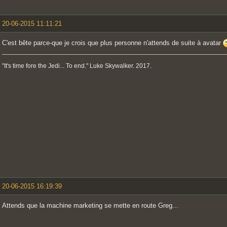
20-06-2015 11:11:21
C'est bête parce-que je crois que plus personne n'attends de suite à avatar
"It's time fore the Jedi... To end." Luke Skywalker. 2017.
20-06-2015 16:19:39
Attends que la machine marketing se mette en route Greg...