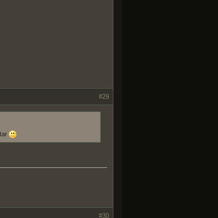
#29
atar
#30