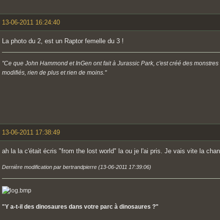
13-06-2011 16:24:40
La photo du 2, est un Raptor femelle du 3 !
"Ce que John Hammond et InGen ont fait à Jurassic Park, c'est créé des monstres
modifiés, rien de plus et rien de moins."
13-06-2011 17:38:49
ah la la c'était écris "from the lost world" la ou je l'ai pris. Je vais vite la chan
Dernière modification par bertrandpierre (13-06-2011 17:39:06)
"Y a-t-il des dinosaures dans votre parc à dinosaures ?"