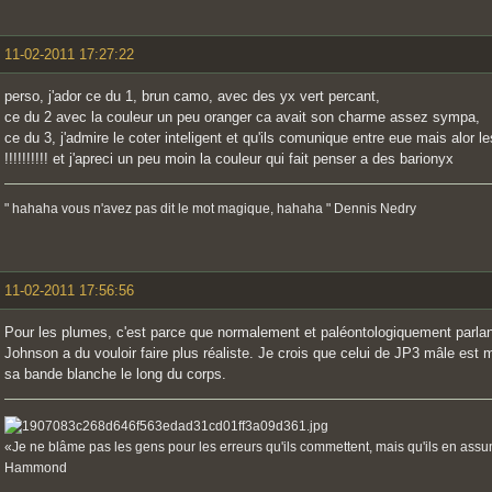
11-02-2011 17:27:22
perso, j'ador ce du 1, brun camo, avec des yx vert percant,
ce du 2 avec la couleur un peu oranger ca avait son charme assez sympa,
ce du 3, j'admire le coter inteligent et qu'ils comunique entre eue mais alor l
!!!!!!!!!! et j'apreci un peu moin la couleur qui fait penser a des barionyx
" hahaha vous n'avez pas dit le mot magique, hahaha " Dennis Nedry
11-02-2011 17:56:56
Pour les plumes, c'est parce que normalement et paléontologiquement parlan
Johnson a du vouloir faire plus réaliste. Je crois que celui de JP3 mâle est 
sa bande blanche le long du corps.
«Je ne blâme pas les gens pour les erreurs qu'ils commettent, mais qu'ils en ass
Hammond