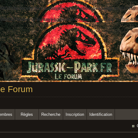
60533/htdocs/jp/forum/plugins/ezbbc/ezbbc_head.php
on line
410
060533/htdocs/jp/forum/plugins/ezbbc/ezbbc_head.php
on line
410
 Le Forum
membres
Règles
Recherche
Inscription
Identification