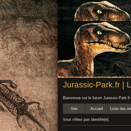
Warning
: Undefined variable $ezbbc_config in
/homepages/41/d3910
Warning
: Trying to access array offset on null in
/homepages/41/d391
Jurassic-Park.fr |
Bienvenue sur le forum Jurassic-Park.fr
Site
Accueil
Liste des 
Vous n'êtes pas identifié(e).