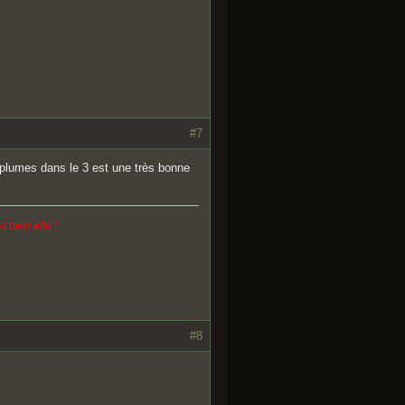
#7
s plumes dans le 3 est une très bonne
 bien elle !
#8