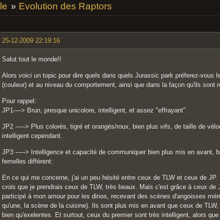
le
»
Evolution des Raptors
25-12-2009 22:19:16
Salut tout le monde!!
Alors voici un topic pour dire quels dans quels Jurassic park préferez-vous 
(couleur) et au niveau du comportement, ainsi que dans la façon qu'ils sont 
Pour rappel:
JP1----> Brun, presque unicolore, intelligent, et assez "effrayant".
JP2 -----> Plus colorés, tigré et orangés/roux, bien plus vifs, de taille de vél
intelligent cependant.
JP3 -----> Intelligence et capacité de communiquer bien plus mis en avant, 
femelles différent:
En ce qui me concerne, j'ai un peu hésité entre ceux de TLW et ceux de JP. S'
crois que je prendrais ceux de TLW, très beaux. Mais c'est grâce à ceux de JP
participé à mon amour pour les dinos, recevant des scènes d'angoisses mémor
qu'une, la scène de la cuisine). Ils sont plus mis en avant que ceux de TL
bien qu'exelentes. Et surtout, ceux du premier sont très intelligent, alors q