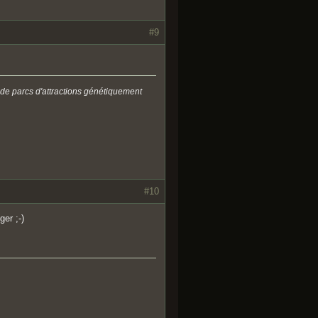
#9
 de parcs d'attractions génétiquement
#10
ger ;-)