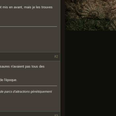
t mis en avant, mais je les trouves
#2
osaures n'avaient pas tous des
de l'époque.
 de parcs d'attractions génétiquement
#3