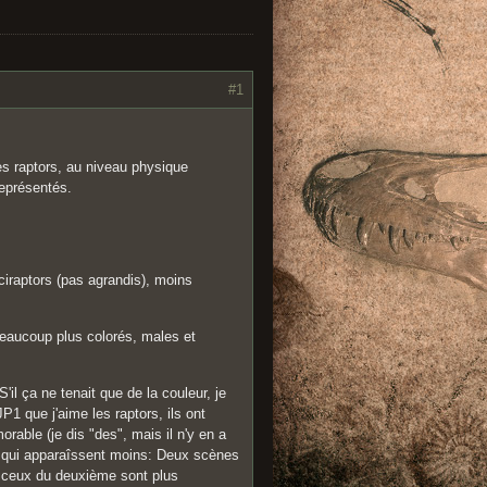
#1
les raptors, au niveau physique
représentés.
ociraptors (pas agrandis), moins
beaucoup plus colorés, males et
il ça ne tenait que de la couleur, je
1 que j'aime les raptors, ils ont
able (je dis "des", mais il n'y en a
W, qui apparaîssent moins: Deux scènes
ue ceux du deuxième sont plus