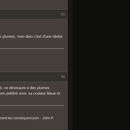
#5
es plumes, mon dieu c'est d'une idiotie
#6
t, ce dinosaure a des plumes.
mon préféré avec sa couleur bleue et
ument les conséquences!» - John P.