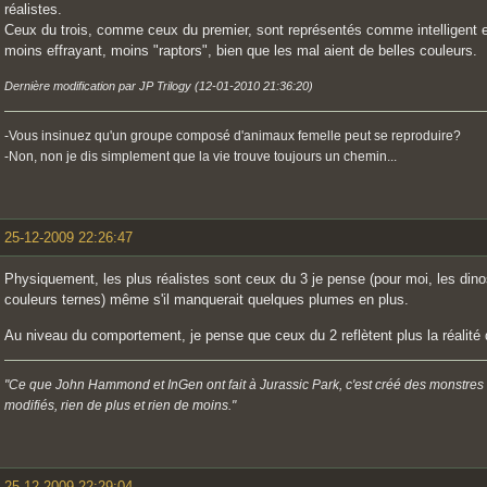
réalistes.
Ceux du trois, comme ceux du premier, sont représentés comme intelligent e
moins effrayant, moins "raptors", bien que les mal aient de belles couleurs.
Dernière modification par JP Trilogy (12-01-2010 21:36:20)
-Vous insinuez qu'un groupe composé d'animaux femelle peut se reproduire?
-Non, non je dis simplement que la vie trouve toujours un chemin...
25-12-2009 22:26:47
Physiquement, les plus réalistes sont ceux du 3 je pense (pour moi, les din
couleurs ternes) même s'il manquerait quelques plumes en plus.
Au niveau du comportement, je pense que ceux du 2 reflètent plus la réalité 
"Ce que John Hammond et InGen ont fait à Jurassic Park, c'est créé des monstres
modifiés, rien de plus et rien de moins."
25-12-2009 22:29:04