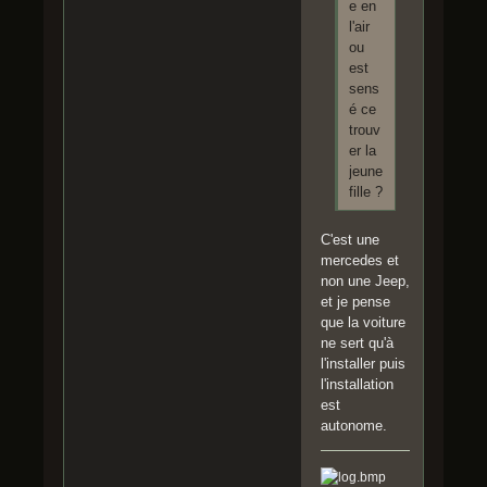
e en
l'air
ou
est
sens
é ce
trouv
er la
jeune
fille ?
C'est une
mercedes et
non une Jeep,
et je pense
que la voiture
ne sert qu'à
l'installer puis
l'installation
est
autonome.