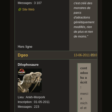
Messages : 3 107
c'est créé des
monstres de
Site Web
parcs
d'attractions
génétiquement
modifiés, rien
de plus et rien
de moins."
Hors ligne
Dgeo
13-06-2011 20:03:06
#11
Dilophosaure
cont
edoo
ku a
écrit
:
merci
Lieu : Ankh-Morpork
a
Inscription : 01-05-2011
mich
Messages : 223
el et