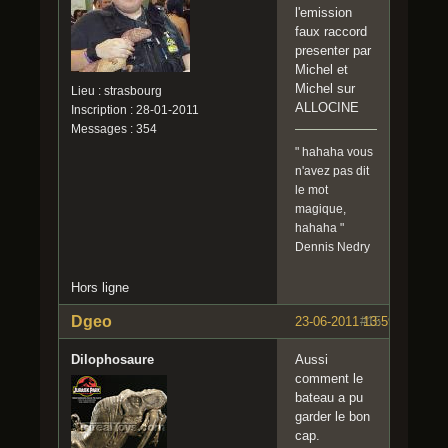
l'emission
faux raccord
presenter par
Michel et
Michel sur
Lieu : strasbourg
ALLOCINE
Inscription : 28-01-2011
Messages : 354
" hahaha vous
n'avez pas dit
le mot
magique,
hahaha "
Dennis Nedry
Hors ligne
Dgeo
23-06-2011 13:59:39
#15
Dilophosaure
Aussi
comment le
bateau a pu
garder le bon
cap.