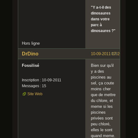
"Y a-t-il des
dinosaures
dans votre
parc à
dinosaures ?"
Hors ligne
DrDino
10-09-2011 17:26:23
#19
Fossilisé
Bien sur qu'il
y a des
piscines au
Inscription : 10-09-2011
sel, ça coute
Messages : 15
moins cher
Site Web
que de mettre
du chlore, et
meme si les
piscines
privées sont
peu chloré,
elles le sont
quand meme.