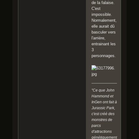
de la falaise.
C'est
impossible.
Normalement,
elle aurait dû
basculer vers
l'arrière,
entrainant les
3
personnages.
"Ce que John
Hammond et
InGen ont fait à
Jurassic Park,
c'est créé des
monstres de
parcs
d'attractions
génétiquement