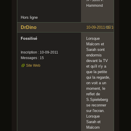
!» - John P.
Hammond
Hors ligne
DrDino
10-09-2011 16:10:32
#17
Fossilisé
Lorsque
Malcom et
Sarah sont
Inscription : 10-09-2011
endormis
Messages : 15
devant la TV
Site Web
et qu'il n'y a
que la petite
qui la regarde,
on voit a un
moment, le
reflet de
S.Spieleberg
se reconner
sur l'ecran.
Lorsque
Sarah et
Malcom