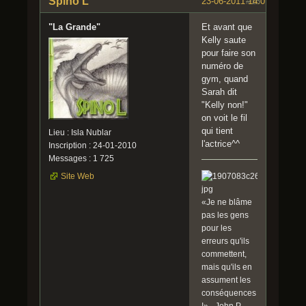
Spino L
23-06-2011 14:07:37
#16
"La Grande"
Et avant que
Kelly saute
pour faire son
numéro de
gym, quand
Sarah dit
"Kelly non!"
on voit le fil
qui tient
Lieu : Isla Nublar
l'actrice^^
Inscription : 24-01-2010
Messages : 1 725
Site Web
«Je ne blâme
pas les gens
pour les
erreurs qu'ils
commettent,
mais qu'ils en
assument les
conséquences