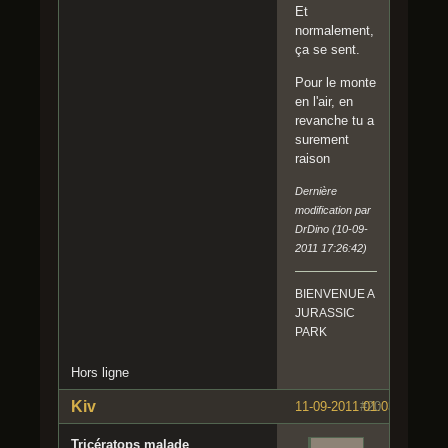
Et
normalement,
ça se sent.
Pour le monte
en l'air, en
revanche tu a
surement
raison
Dernière
modification par
DrDino (10-09-
2011 17:26:42)
BIENVENUE A
JURASSIC
PARK
Hors ligne
Kiv
11-09-2011 01:03:56
#20
Tricératops malade