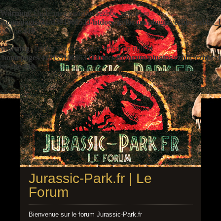
Warning
: Undefined variable $ezbbc_config in
/homepages/41/d391060533/htdocs/jp/forum/plugins/ezbbc/ezbbc
on line
410
Warning
: Trying to access array offset on null in
/homepages/41/d391060533/htdocs/jp/forum/plugins/ezbbc/ezbbc
on line
410
Jurassic-Park.fr | Le
Forum
Bienvenue sur le forum Jurassic-Park.fr