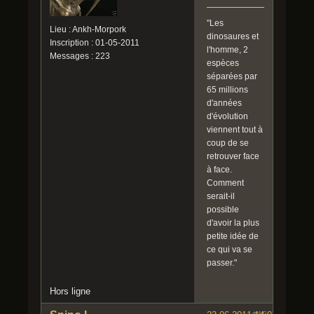
"Les
Lieu : Ankh-Morpork
dinosaures et
Inscription : 01-05-2011
l'homme, 2
Messages : 223
espèces
séparées par
65 millions
d'années
d'évolution
viennent tout à
coup de se
retrouver face
à face.
Comment
serait-il
possible
d'avoir la plus
petite idée de
ce qui va se
passer."
Hors ligne