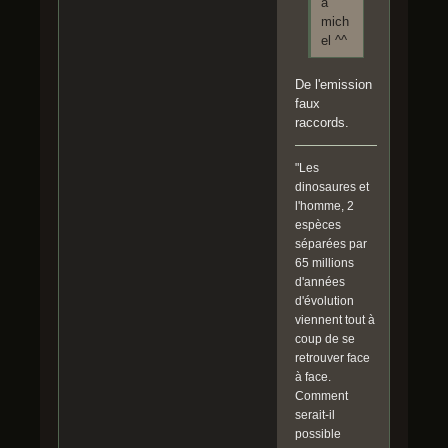
a
mich
el ^^
De l'emission
faux
raccords.
"Les
dinosaures et
l'homme, 2
espèces
séparées par
65 millions
d'années
d'évolution
viennent tout à
coup de se
retrouver face
à face.
Comment
serait-il
possible