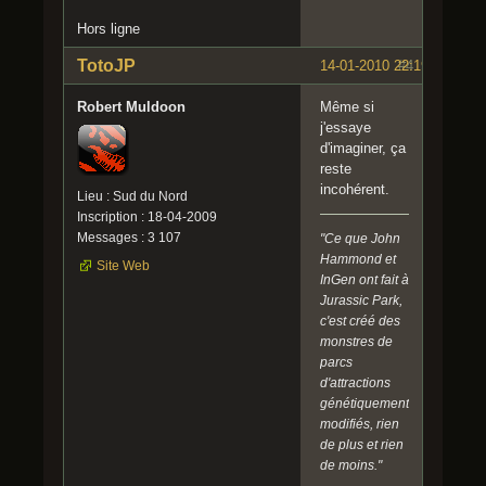
Hors ligne
TotoJP
14-01-2010 22:19:18
#4
Robert Muldoon
Même si
j'essaye
d'imaginer, ça
reste
incohérent.
Lieu : Sud du Nord
Inscription : 18-04-2009
Messages : 3 107
"Ce que John
Hammond et
Site Web
InGen ont fait à
Jurassic Park,
c'est créé des
monstres de
parcs
d'attractions
génétiquement
modifiés, rien
de plus et rien
de moins."