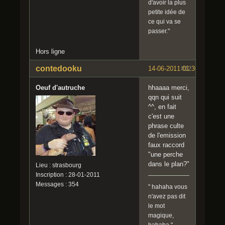
d'avoir la plus
petite idée de
ce qui va se
passer."
Hors ligne
contedooku
14-06-2011 01:30:45
#12
Oeuf d'autruche
hhaaaa merci,
qqn qui suit
^^, en fait
c'est une
phrase culte
de l'emission
faux raccord
"une perche
dans le plan?"
Lieu : strasbourg
Inscription : 28-01-2011
Messages : 354
" hahaha vous
n'avez pas dit
le mot
magique,
hahaha "