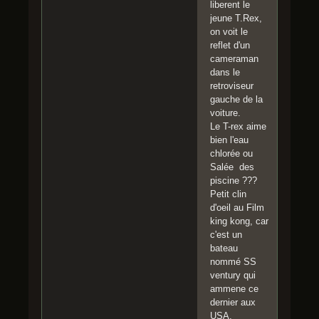
liberent le
jeune T.Rex,
on voit le
reflet d'un
cameraman
dans le
retroviseur
gauche de la
voiture.
Le T-rex aime
bien l'eau
chlorée ou
Salée des
piscine ???
Petit clin
d'oeil au Film
king kong, car
c'est un
bateau
nommé SS
ventury qui
ammene ce
dernier aux
USA.