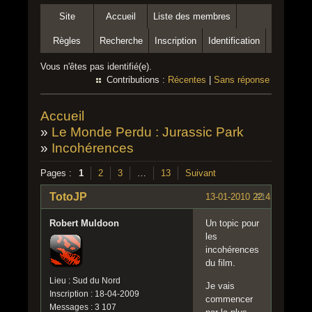
Site
Accueil
Liste des membres
Règles
Recherche
Inscription
Identification
Vous n'êtes pas identifié(e).
Contributions :
Récentes
|
Sans réponse
Accueil
»
Le Monde Perdu : Jurassic Park
»
Incohérences
Pages :
1
2
3
…
13
Suivant
TotoJP
13-01-2010 22:45:17
#1
Robert Muldoon
Un topic pour
les
incohérences
du film.
Lieu : Sud du Nord
Je vais
Inscription : 18-04-2009
commencer
Messages : 3 107