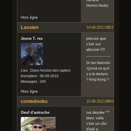
Dennis Nedry
Hors ligne
Laosien
14-06-2011 20:17:24
#13
Jeune T. rex
precise que
c'est sur
allociné !!!!
Dr Ian Malcolm
:Qu'est-ce qu'il
Lieu : Dans l'enclos des raptors
y a là-dedans
Inscription : 06-09-2010
? King Kong ?
Messages : 345
Hors ligne
contedooku
15-06-2011 07:08:08
#14
Oeuf d'autruche
oui desoler ^^
donc voila
c'est un clin
d'oeil a