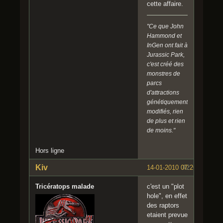
cette affaire.
"Ce que John
Hammond et
InGen ont fait à
Jurassic Park,
c'est créé des
monstres de
parcs
d'attractions
génétiquement
modifiés, rien
de plus et rien
de moins."
Hors ligne
Kiv
14-01-2010 07:26:11
#2
Tricératops malade
c'est un "plot
hole", en effet
des raptors
etaient prevue