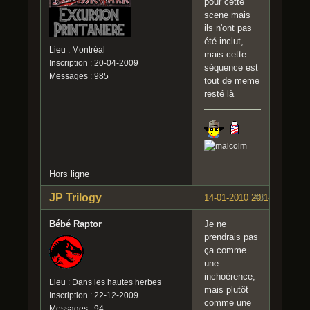
pour cette
scene mais
ils n'ont pas
été inclut,
Lieu : Montréal
mais cette
Inscription : 20-04-2009
séquence est
Messages : 985
tout de meme
resté là
Hors ligne
JP Trilogy
14-01-2010 20:14:32
#3
Bébé Raptor
Je ne
prendrais pas
ça comme
une
inchoérence,
Lieu : Dans les hautes herbes
mais plutôt
Inscription : 22-12-2009
comme une
Messages : 94