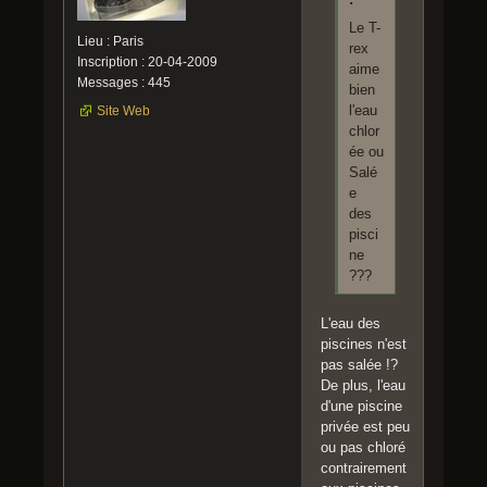
Le T-
Lieu : Paris
rex
Inscription : 20-04-2009
aime
Messages : 445
bien
l'eau
Site Web
chlor
ée ou
Salé
e
des
pisci
ne
???
L'eau des
piscines n'est
pas salée !?
De plus, l'eau
d'une piscine
privée est peu
ou pas chloré
contrairement