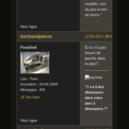
modifiés, rien
de plus et rien
de moins."
Hors ligne
bertrandpierre
12-06-2011 21:41:08
#8
Fossilisé
Et tu n'a pas
trouvé de
perche dans
le plan?
Lieu : Paris
Inscription : 20-04-2009
"Y a-t-il des
Messages : 445
dinosaures
Site Web
dans votre
parc à
dinosaures ?"
Hors ligne