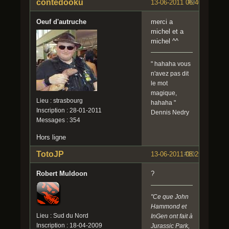
contedooku
13-06-2011 06:40:36
#9
Oeuf d'autruche
merci a
michel et a
michel ^^
" hahaha vous
n'avez pas dit
le mot
magique,
Lieu : strasbourg
hahaha "
Inscription : 28-01-2011
Dennis Nedry
Messages : 354
Hors ligne
TotoJP
13-06-2011 08:29:23
#10
Robert Muldoon
?
"Ce que John
Hammond et
Lieu : Sud du Nord
InGen ont fait à
Inscription : 18-04-2009
Jurassic Park,