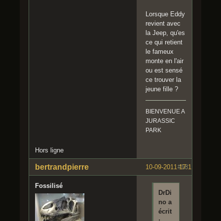
Lorsque Eddy
revient avec
la Jeep, qu'es
ce qui retient
le fameux
monte en l'air
ou est sensé
ce trouver la
jeune fille ?
BIENVENUE A
JURASSIC
PARK
Hors ligne
bertrandpierre
10-09-2011 17:11:26
#18
Fossilisé
DrDi
no a
écrit
: