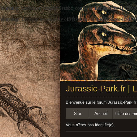
Warning
: Undefined variable $ezbbc_config in
/homepages/41/d3910
Warning
: Trying to access array offset on null in
/homepages/41/d391
Jurassic-Park.fr |
Bienvenue sur le forum Jurassic-Park.fr
Site
Accueil
Liste des 
Vous n'êtes pas identifié(e).