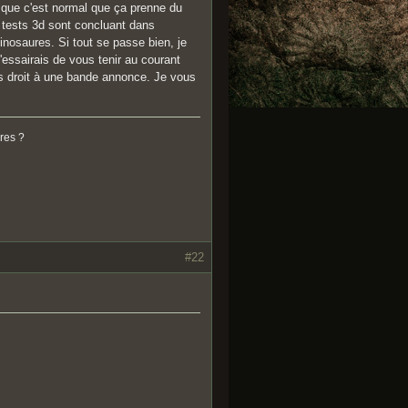
t que c'est normal que ça prenne du
 tests 3d sont concluant dans
inosaures. Si tout se passe bien, je
'essairais de vous tenir au courant
ns droit à une bande annonce. Je vous
res ?
#22