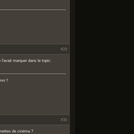
#29
 l'avait marquer dans le topic:
res ?
#30
unettes de cinéma ?