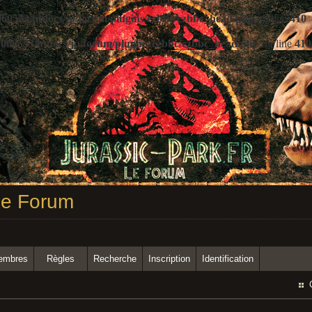
60533/htdocs/jp/forum/plugins/ezbbc/ezbbc_head.php
on line
410
060533/htdocs/jp/forum/plugins/ezbbc/ezbbc_head.php
on line
410
 Le Forum
membres
Règles
Recherche
Inscription
Identification