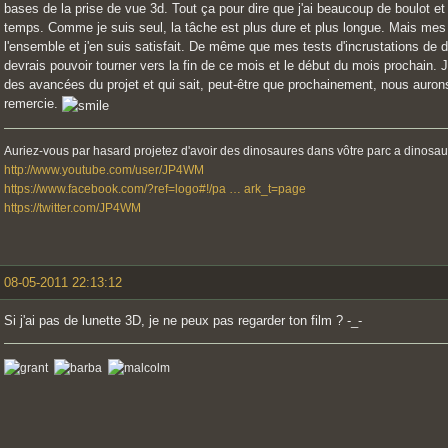
bases de la prise de vue 3d. Tout ça pour dire que j'ai beaucoup de boulot e
temps. Comme je suis seul, la tâche est plus dure et plus longue. Mais mes
l'ensemble et j'en suis satisfait. De même que mes tests d'incrustations de d
devrais pouvoir tourner vers la fin de ce mois et le début du mois prochain. J
des avancées du projet et qui sait, peut-être que prochainement, nous auro
remercie.
Auriez-vous par hasard projetez d'avoir des dinosaures dans vôtre parc a dinosau
http://www.youtube.com/user/JP4WM
https://www.facebook.com/?ref=logo#!/pa … ark_t=page
https://twitter.com/JP4WM
08-05-2011 22:13:12
Si j'ai pas de lunette 3D, je ne peux pas regarder ton film ? -_-