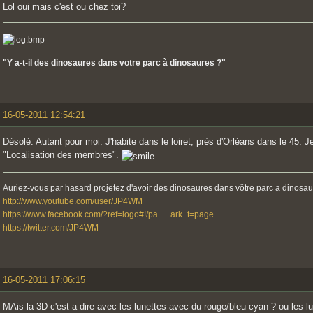
Lol oui mais c'est ou chez toi?
"Y a-t-il des dinosaures dans votre parc à dinosaures ?"
16-05-2011 12:54:21
Désolé. Autant pour moi. J'habite dans le loiret, près d'Orléans dans le 45. Je
"Localisation des membres".
Auriez-vous par hasard projetez d'avoir des dinosaures dans vôtre parc a dinosau
http://www.youtube.com/user/JP4WM
https://www.facebook.com/?ref=logo#!/pa … ark_t=page
https://twitter.com/JP4WM
16-05-2011 17:06:15
MAis la 3D c'est a dire avec les lunettes avec du rouge/bleu cyan ? ou les l