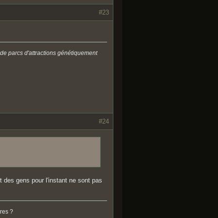
#23
 de parcs d'attractions génétiquement
#24
rt des gens pour l'instant ne sont pas
res ?