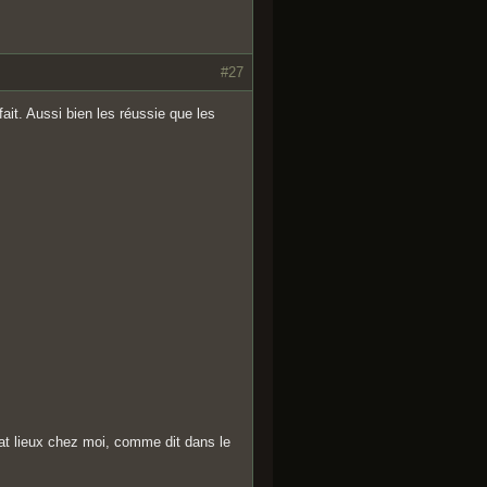
#27
it. Aussi bien les réussie que les
rat lieux chez moi, comme dit dans le