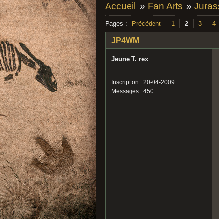
Accueil
»
Fan Arts
»
Juras
Pages :
Précédent
1
2
3
4
JP4WM
Jeune T. rex
Inscription : 20-04-2009
Messages : 450