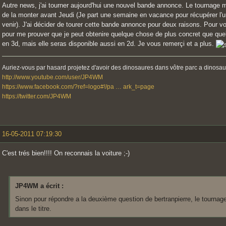
Autre news, j'ai tourner aujourd'hui une nouvel bande annonce. Le tournage m'
de la monter avant Jeudi (Je part une semaine en vacance pour récupérer l'
venir). J'ai décider de tourer cette bande annonce pour deux raisons. Pour v
pour me prouver que je peut obtenire quelque chose de plus concret que quelq
en 3d, mais elle seras disponible aussi en 2d. Je vous remerçi et a plus.
Auriez-vous par hasard projetez d'avoir des dinosaures dans vôtre parc a dinosau
http://www.youtube.com/user/JP4WM
https://www.facebook.com/?ref=logo#!/pa … ark_t=page
https://twitter.com/JP4WM
16-05-2011 07:19:30
C'est trés bien!!!! On reconnais la voiture ;-)
JP4WM a écrit :
Sinon pour répondre a la deuxième question de bertranpierre, le tournag
dans le titre.