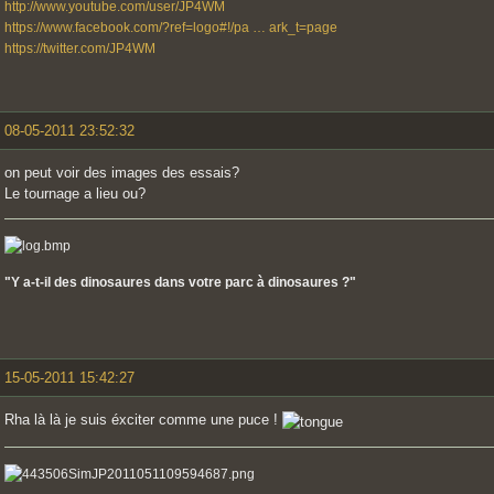
http://www.youtube.com/user/JP4WM
https://www.facebook.com/?ref=logo#!/pa … ark_t=page
https://twitter.com/JP4WM
08-05-2011 23:52:32
on peut voir des images des essais?
Le tournage a lieu ou?
"Y a-t-il des dinosaures dans votre parc à dinosaures ?"
15-05-2011 15:42:27
Rha là là je suis éxciter comme une puce !