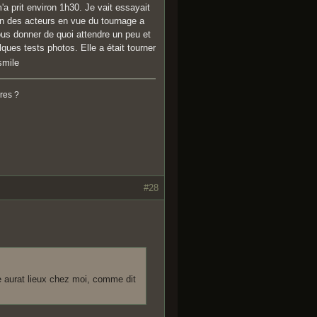
a prit environ 1h30. Je vait essayait
un des acteurs en vue du tournage a
ous donner de quoi attendre un peu et
ues tests photos. Elle a était tourner
res ?
#28
e aurat lieux chez moi, comme dit