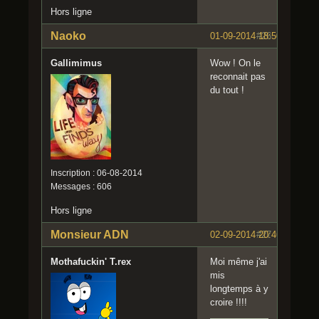
Hors ligne
Naoko
01-09-2014 18:50:33
#26
Gallimimus
Wow ! On le
reconnait pas
du tout !
Inscription : 06-08-2014
Messages : 606
Hors ligne
Monsieur ADN
02-09-2014 20:46:52
#27
Mothafuckin' T.rex
Moi même j'ai
mis
longtemps à y
croire !!!!