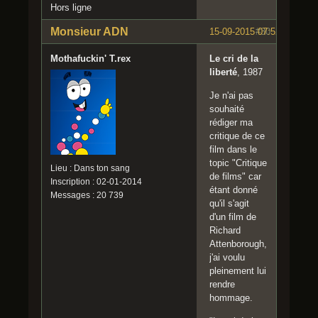
Hors ligne
Monsieur ADN
15-09-2015 07:52:02
#30
Mothafuckin' T.rex
Le cri de la
liberté
, 1987
Je n'ai pas
souhaité
rédiger ma
critique de ce
film dans le
topic "Critique
Lieu : Dans ton sang
de films" car
Inscription : 02-01-2014
étant donné
Messages : 20 739
qu'il s'agit
d'un film de
Richard
Attenborough,
j'ai voulu
pleinement lui
rendre
hommage.