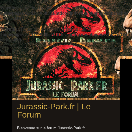
Warning
: Undefined variable $ezbbc_config in
/homepages/41/d391060533/htdocs/jp/forum/plugins/ezbbc/ezbbc
on line
410
Warning
: Trying to access array offset on null in
/homepages/41/d391060533/htdocs/jp/forum/plugins/ezbbc/ezbbc
on line
410
Jurassic-Park.fr | Le
Forum
Bienvenue sur le forum Jurassic-Park.fr