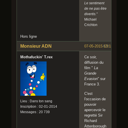
Le sentiment
de ne pas être
divertis."
Michael
Crichton
Hors ligne
Monsieur ADN
07-05-2015 13:15:17
#28
Mothafuckin' T.rex
Ce soir,
diffusion du
film "
La
Grande
Evasion
" sur
France 3.
C'est
l'occasion de
Lieu : Dans ton sang
pouvoir
Inscription : 02-01-2014
apercevoir le
Messages : 20 739
regretté Sir
Richard
Attenborough