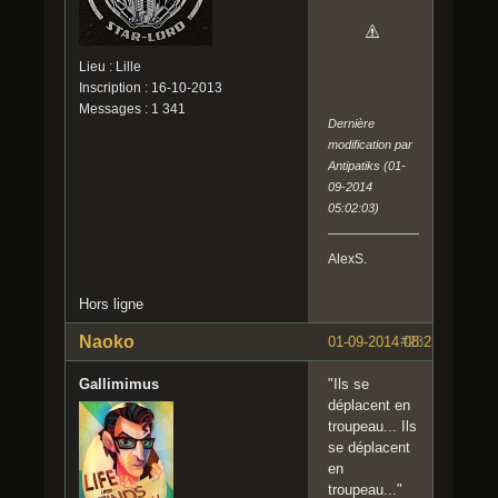
Lieu : Lille
Inscription : 16-10-2013
Messages : 1 341
Dernière
modification par
Antipatiks (01-
09-2014
05:02:03)
AlexS.
Hors ligne
Naoko
01-09-2014 08:25:13
#23
Gallimimus
"Ils se
déplacent en
troupeau... Ils
se déplacent
en
troupeau..."