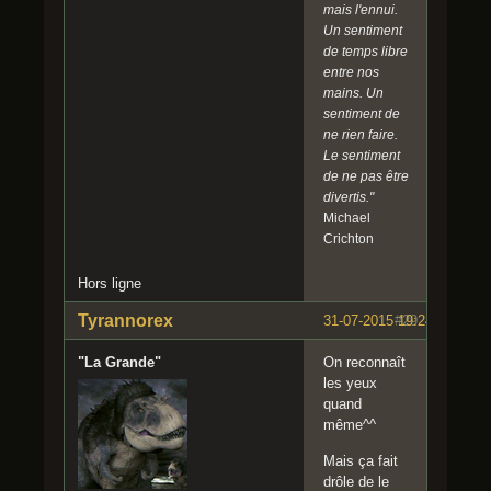
mais l'ennui.
Un sentiment
de temps libre
entre nos
mains. Un
sentiment de
ne rien faire.
Le sentiment
de ne pas être
divertis."
Michael
Crichton
Hors ligne
Tyrannorex
31-07-2015 19:24:45
#29
"La Grande"
On reconnaît
les yeux
quand
même^^
Mais ça fait
drôle de le