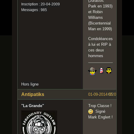
(Jurassic
Inscription : 20-04-2009
Park en 1993)
Messages : 985
et Robin
Williams
(Bicentennial
Man en 1999)
Condoléances
à lui et RIP à
ces deux
hommes
Hors ligne
Antipatiks
01-09-2014 05:01:34
#22
"La Grande"
Trop Classe !
Signé
Mark Englert !