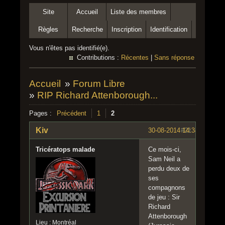
Site
Accueil
Liste des membres
Règles
Recherche
Inscription
Identification
Vous n'êtes pas identifié(e).
Contributions :
Récentes
|
Sans réponse
Accueil
»
Forum Libre
»
RIP Richard Attenborough...
Pages :
Précédent
1
2
Kiv
30-08-2014 14:34:30
#21
Tricératops malade
Ce mois-ci,
Sam Neil a
perdu deux de
ses
compagnons
de jeu : Sir
Richard
Attenborough
Lieu : Montréal