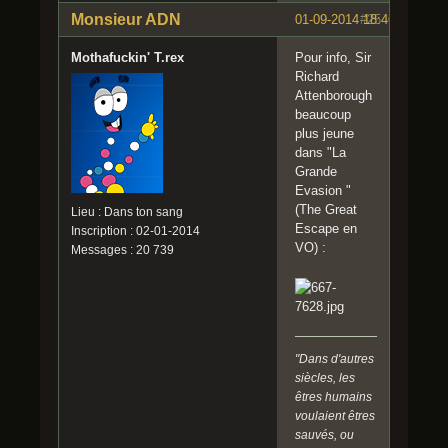
Monsieur ADN
01-09-2014 18:46:48
#25
Mothafuckin' T.rex
Pour info, Sir
Richard
Attenborough
beaucoup
plus jeune
dans "La
Grande
Evasion "
(The Great
Lieu : Dans ton sang
Escape en
Inscription : 02-01-2014
VO) :
Messages : 20 739
"Dans d'autres
siècles, les
êtres humains
voulaient êtres
sauvés, ou