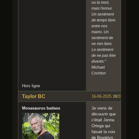
ou la mort,
mais l'ennui.
Un sentiment
de temps libre
entre nos
mains. Un
sentiment de
ne rien faire.
Le sentiment
de ne pas être
divertis."
Michael
Crichton
Hors ligne
Taylor BC
16-06-2025 19:01:47
#2
Mosasaurus badass
Je viens de
découvrir que
c'était Jenna
Ortega qui
faisait la voix
de Brooklyn