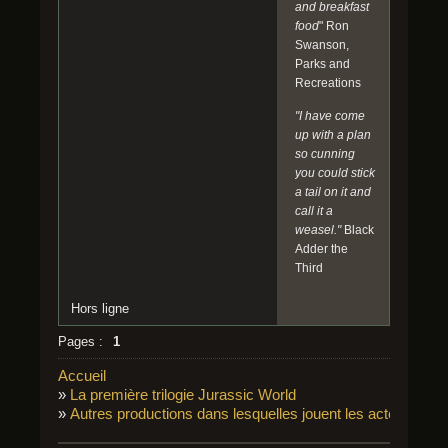
and breakfast
food
" Ron
Swanson,
Parks and
Recreations
"I have come
up with a plan
so cunning
you could stick
a tail on it and
call it a
weasel."
Black
Adder the
Third
Hors ligne
Pages :
1
Accueil
»
La première trilogie Jurassic World
»
Autres productions dans lesquelles jouent les acteurs des