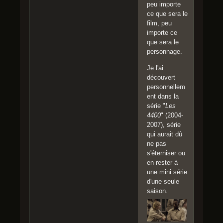
peu importe
ce que sera le
film, peu
importe ce
que sera le
personnage.
Je l'ai
découvert
personnellem
ent dans la
série "
Les
4400
" (2004-
2007), série
qui aurait dû
ne pas
s'éterniser ou
en rester à
une mini série
d'une seule
saison.