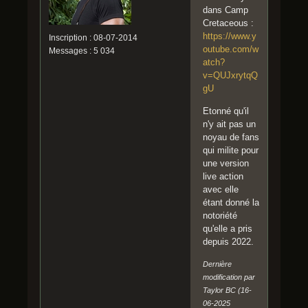
dans Camp
Cretaceous :
https://www.y
Inscription : 08-07-2014
outube.com/w
Messages : 5 034
atch?
v=QUJxrytqQ
gU
Etonné qu'il
n'y ait pas un
noyau de fans
qui milite pour
une version
live action
avec elle
étant donné la
notoriété
qu'elle a pris
depuis 2022.
Dernière
modification par
Taylor BC (16-
06-2025