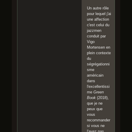
Un autre rôle
pour lequel j'ai
une affection
c'est celui du
jazzmen
conduit par
Vigo
Mortensen en
plein contexte
du
ségrégationni
sme
américain
dans
l'excellentissi
me
Green
Book
(2018),
que je ne
peux que
vous
recommander
si vous ne
l'avez pas