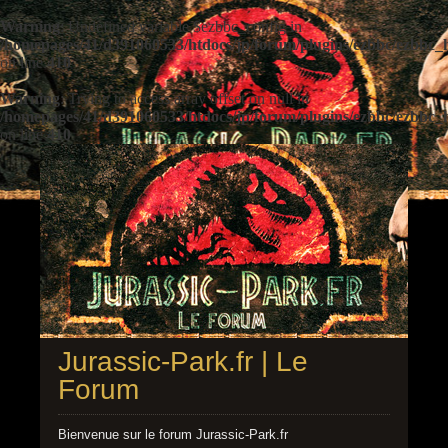
Warning
: Undefined variable $ezbbc_config in
/homepages/41/d391060533/htdocs/jp/forum/plugins/ezbbc/ezbbc
on line
410
Warning
: Trying to access array offset on null in
/homepages/41/d391060533/htdocs/jp/forum/plugins/ezbbc/ezbbc
on line
410
Jurassic-Park.fr | Le
Forum
Bienvenue sur le forum Jurassic-Park.fr