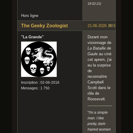
19:02:21)
Hors ligne
The Geeky Zoologist
21-06-2026 16:34:40
#3
"La Grande"
Durant mon
visionnage de
La Bataille de
Gaule
au ciné
cet aprem, j'ai
eu la surprise
de
reconnaître
Campbell
Inscription : 02-06-2016
Scott dans le
Messages : 1 750
rôle de
Roosevelt.
"
I'm a simple
man. I like
pretty, dark-
haired women