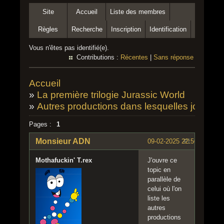
Site
Accueil
Liste des membres
Règles
Recherche
Inscription
Identification
Vous n'êtes pas identifié(e).
Contributions :
Récentes
|
Sans réponse
Accueil
»
La première trilogie Jurassic World
»
Autres productions dans lesquelles jouent l
Pages :
1
Monsieur ADN
09-02-2025 22:50:40
#1
Mothafuckin' T.rex
J'ouvre ce
topic en
parallèle de
celui où l'on
liste les
autres
productions