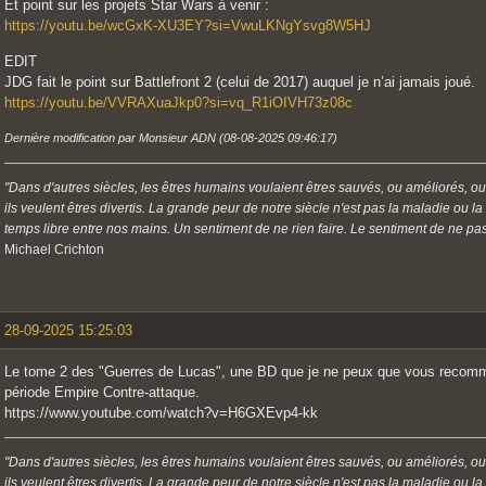
Et point sur les projets Star Wars à venir :
https://youtu.be/wcGxK-XU3EY?si=VwuLKNgYsvg8W5HJ
EDIT
JDG fait le point sur Battlefront 2 (celui de 2017) auquel je n’ai jamais joué.
https://youtu.be/VVRAXuaJkp0?si=vq_R1iOIVH73z08c
Dernière modification par Monsieur ADN (08-08-2025 09:46:17)
"Dans d'autres siècles, les êtres humains voulaient êtres sauvés, ou améliorés, ou
ils veulent êtres divertis. La grande peur de notre siècle n'est pas la maladie ou l
temps libre entre nos mains. Un sentiment de ne rien faire. Le sentiment de ne pas 
Michael Crichton
28-09-2025 15:25:03
Le tome 2 des "Guerres de Lucas", une BD que je ne peux que vous recomman
période Empire Contre-attaque.
https://www.youtube.com/watch?v=H6GXEvp4-kk
"Dans d'autres siècles, les êtres humains voulaient êtres sauvés, ou améliorés, ou
ils veulent êtres divertis. La grande peur de notre siècle n'est pas la maladie ou l