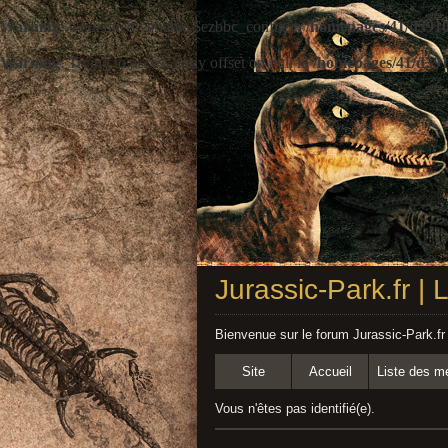
Warning
: Undefined variable $ezbbc_config in
/homepages/41/d3910
Warning
: Trying to access array offset on null in
/homepages/41/d391
Jurassic-Park.fr |
Bienvenue sur le forum Jurassic-Park.fr
Site
Accueil
Liste des 
Vous n'êtes pas identifié(e).