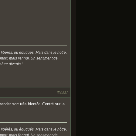
 libérés, ou éduqués. Mais dans le nôtre,
a mort, mais l'ennui. Un sentiment de
être divertis."
#2807
der sort très bientôt. Centré sur la
 libérés, ou éduqués. Mais dans le nôtre,
a mort, mais l'ennui. Un sentiment de