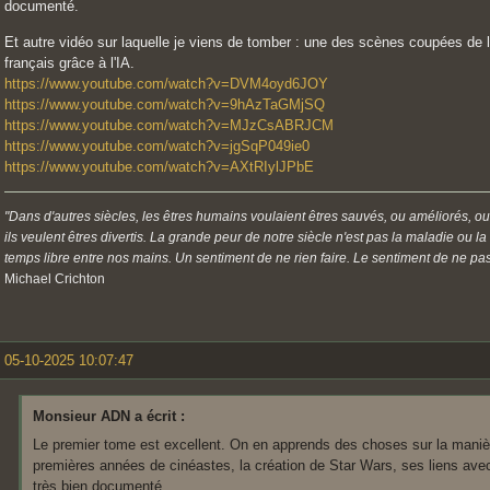
documenté.
Et autre vidéo sur laquelle je viens de tomber : une des scènes coupées de
français grâce à l'IA.
https://www.youtube.com/watch?v=DVM4oyd6JOY
https://www.youtube.com/watch?v=9hAzTaGMjSQ
https://www.youtube.com/watch?v=MJzCsABRJCM
https://www.youtube.com/watch?v=jgSqP049ie0
https://www.youtube.com/watch?v=AXtRIylJPbE
"Dans d'autres siècles, les êtres humains voulaient êtres sauvés, ou améliorés, ou
ils veulent êtres divertis. La grande peur de notre siècle n'est pas la maladie ou l
temps libre entre nos mains. Un sentiment de ne rien faire. Le sentiment de ne pas 
Michael Crichton
05-10-2025 10:07:47
Monsieur ADN a écrit :
Le premier tome est excellent. On en apprends des choses sur la mani
premières années de cinéastes, la création de Star Wars, ses liens avec
très bien documenté.