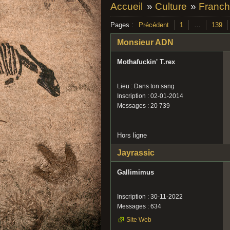
Accueil
»
Culture
»
Franch
Pages :
Précédent
1
…
139
Monsieur ADN
Mothafuckin' T.rex
Lieu : Dans ton sang
Inscription : 02-01-2014
Messages : 20 739
Hors ligne
Jayrassic
Gallimimus
Inscription : 30-11-2022
Messages : 634
Site Web