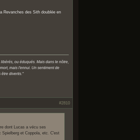
 la Revanches des Sith doublée en
 libérés, ou éduqués. Mais dans le nôtre,
a mort, mais l'ennui. Un sentiment de
être divertis."
#2810
ère dont Lucas a vécu ses
 Spielberg et Coppola, etc. C'est