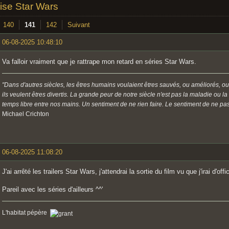
ise Star Wars
140
141
142
Suivant
06-08-2025 10:48:10
Va falloir vraiment que je rattrape mon retard en séries Star Wars.
"Dans d'autres siècles, les êtres humains voulaient êtres sauvés, ou améliorés, ou
ils veulent êtres divertis. La grande peur de notre siècle n'est pas la maladie ou l
temps libre entre nos mains. Un sentiment de ne rien faire. Le sentiment de ne pas 
Michael Crichton
06-08-2025 11:08:20
J'ai arrêté les trailers Star Wars, j'attendrai la sortie du film vu que j'irai d'off
Pareil avec les séries d'ailleurs ^^'
L'habitat pépère