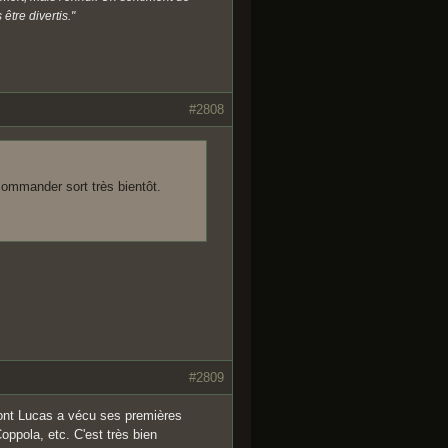
être divertis."
#2808
ommander sort très bientôt.
#2809
ont Lucas a vécu ses premières
oppola, etc. C'est très bien