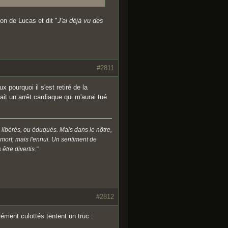
on de Lucas et dit "
J'ai déjà vu des
#2811
 pourquoi il s'est retiré de la
fait un arrêt cardiaque qui m'aurai tué
 libérés, ou éduqués. Mais dans le nôtre,
a mort, mais l'ennui. Un sentiment de
être divertis."
#2812
rément culottés tentent un truc :