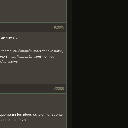
#2805
 en films ?
 libérés, ou éduqués. Mais dans le nôtre,
a mort, mais l'ennui. Un sentiment de
être divertis."
#2806
 que parmi les idées du premier scenar
j’aurais aimé voir.