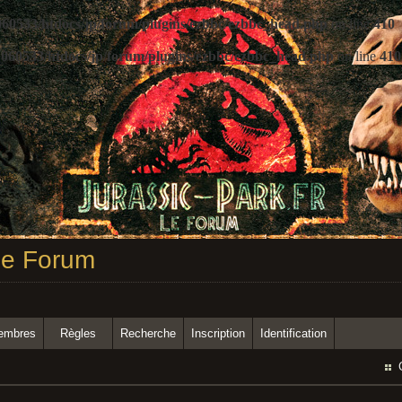
60533/htdocs/jp/forum/plugins/ezbbc/ezbbc_head.php
on line
410
060533/htdocs/jp/forum/plugins/ezbbc/ezbbc_head.php
on line
410
 Le Forum
membres
Règles
Recherche
Inscription
Identification