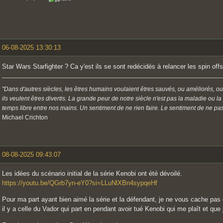
06-08-2025 13:30:13
Star Wars Starfighter ? Ca y'est ils se sont redécidés à relancer les spin offs
"Dans d'autres siècles, les êtres humains voulaient êtres sauvés, ou améliorés, ou
ils veulent êtres divertis. La grande peur de notre siècle n'est pas la maladie ou l
temps libre entre nos mains. Un sentiment de ne rien faire. Le sentiment de ne pas 
Michael Crichton
08-08-2025 09:43:07
Les idées du scénario initial de la série Kenobi ont été dévoilé.
https://youtu.be/QGrb7yn-eY0?si=LLuNlXBn4sypqeHf
Pour ma part ayant bien aimé la série et la défendant, je ne vous cache pas
il y a celle du Vador qui part en pendant avoir tué Kenobi qui me plaît et que 