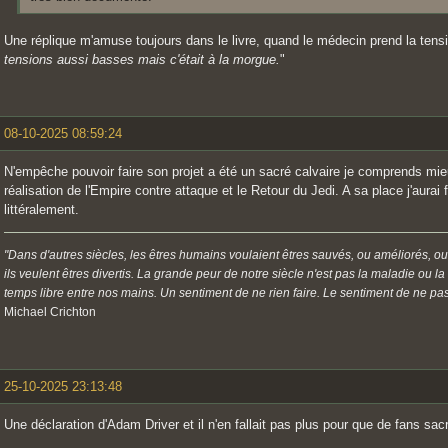
Une réplique m'amuse toujours dans le livre, quand le médecin prend la tensi
tensions aussi basses mais c'était à la morgue.
"
08-10-2025 08:59:24
N'empêche pouvoir faire son projet a été un sacré calvaire je comprends mieux
réalisation de l'Empire contre attaque et le Retour du Jedi. A sa place j'aurai 
littéralement.
"Dans d'autres siècles, les êtres humains voulaient êtres sauvés, ou améliorés, ou
ils veulent êtres divertis. La grande peur de notre siècle n'est pas la maladie ou l
temps libre entre nos mains. Un sentiment de ne rien faire. Le sentiment de ne pas 
Michael Crichton
25-10-2025 23:13:48
Une déclaration d'Adam Driver et il n'en fallait pas plus pour que de fans sac