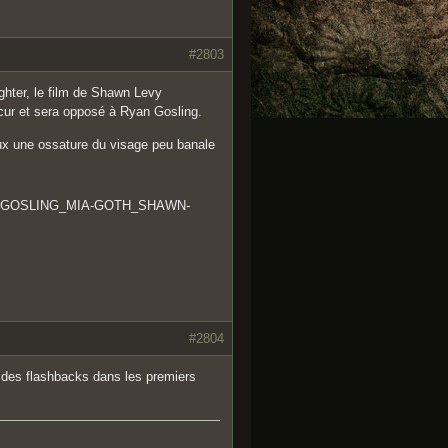
#2803
ghter, le film de Shawn Levy
scur et sera opposé à Ryan Gosling.
deux une ossature du visage peu banale
#2804
s des flashbacks dans les premiers