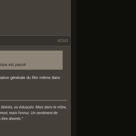
#2343
gique est passé
ciation générale du film même dans
 libérés, ou éduqués. Mais dans le nôtre,
a mort, mais l'ennui. Un sentiment de
être divertis."