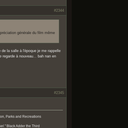
#2344
appréciation générale du film même
 de la salle à l'époque je me rappelle
le regarde à nouveau... bah nan en
#2345
on, Parks and Recreations
el."
Black Adder the Third