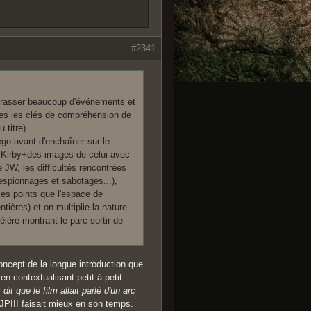
#2341
brasser beaucoup d'événements et
tes les clés de compréhension de
 titre).
go avant d'enchaîner sur le
t Kirby+des images de celui avec
 JW, les difficultés rencontrées
espionnages et sabotages...),
ces points que l'espace de
ières) et on multiplie la nature
léré montrant le parc sortir de
 concept de la longue introduction que
n contextualisant petit à petit
dit que le film allait parlé d'un arc
PIII faisait mieux en son temps.