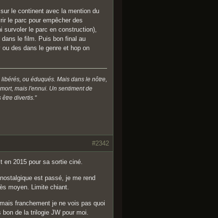
sur le continent avec la mention du
uvrir le parc pour empêcher des
i survoler le parc en construction),
dans le film. Puis bon final au
v ou des dans le genre et hop on
 libérés, ou éduqués. Mais dans le nôtre,
a mort, mais l'ennui. Un sentiment de
être divertis."
#2342
it en 2015 pour sa sortie ciné.
 nostalgique est passé, je me rend
ès moyen. Limite chiant.
rs mais franchement je ne vois pas quoi
 bon de la trilogie JW pour moi.