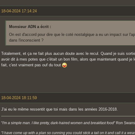
18-04-2024 17:14:24
Monsieur ADN a écrit :
On est d'accord pour dire que le coté nostalgique a eu un impact sur l'
dans l'inconscient ?
Totalement, et ça ne fait plus aucun doute avec le recul. Quand je suis sortie
avoir dit à mes potes que c'était un bon film, alors que maintenant quand je 
fait, c'est vraiment pas ouf du tout
18-04-2024 18:11:59
J'ai eu le même ressentit que toi mais dans les années 2016-2018.
"
I'm a simple man. I like pretty, dark-haired women and breakfast food
" Ron Swans
"I have come up with a plan so cunning you could stick a tail on it and call it a weas