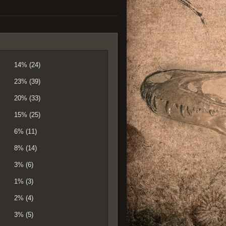
14% (24)
23% (39)
20% (33)
15% (25)
6% (11)
8% (14)
3% (6)
1% (3)
2% (4)
3% (5)