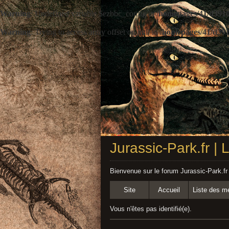
Warning
: Undefined variable $ezbbc_config in
/homepages/41/d3910
Warning
: Trying to access array offset on null in
/homepages/41/d391
Jurassic-Park.fr |
Bienvenue sur le forum Jurassic-Park.fr
Site
Accueil
Liste des 
Vous n'êtes pas identifié(e).