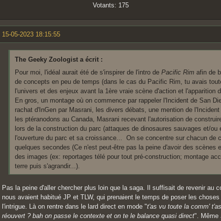
Votants: 175
15-05-2023 18:15:55
The Geeky Zoologist a écrit :
Pour moi, l'idéal aurait été de s'inspirer de l'intro de
Pacific Rim
afin de 
de concepts en peu de temps (dans le cas du Pacific Rim, tu avais tou
l'univers et des enjeux avant la 1ère vraie scène d'action et l'apparition du
En gros, un montage où on commence par rappeler l'Incident de San Die
rachat d'InGen par Masrani, les divers débats, une mention de l'Inciden
les ptéranodons au Canada, Masrani recevant l'autorisation de construire
lors de la construction du parc (attaques de dinosaures sauvages et/ou 
l'ouverture du parc et sa croissance... On se concentre sur chacun de 
quelques secondes (Ce n'est peut-être pas la peine d'avoir des scènes ent
des images (ex: reportages télé pour tout pré-construction; montage accé
terre puis s'agrandir...).
Pas la peine d'aller chercher plus loin que la saga. Il suffisait de revenir au
nous avaient habitué JP et TLW, qui prenaient le temps de poser les choses e
l'intrigue. Là on rentre dans le lard direct en mode "
t'as vu toute la comm' t'as 
réouvert ? bah on passe le contexte et on te le balance quasi direct
". Même J