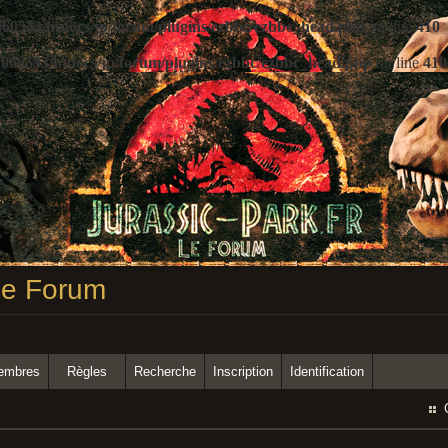
60533/htdocs/jp/forum/plugins/ezbbc/ezbbc_head.php
on line
410
060533/htdocs/jp/forum/plugins/ezbbc/ezbbc_head.php
on line
410
 Le Forum
membres
Règles
Recherche
Inscription
Identification