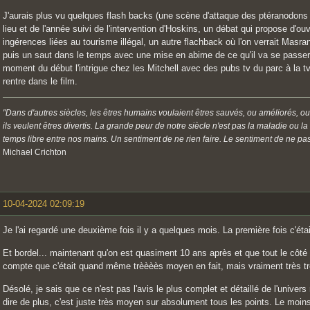
J'aurais plus vu quelques flash backs (une scène d'attaque des ptéranodons 
lieu et de l'année suivi de l'intervention d'Hoskins, un débat qui propose d'o
ingérences liées au tourisme illégal, un autre flachback où l'on verrait Masran
puis un saut dans le temps avec une mise en abime de ce qu'il va se passer 
moment du début l'intrigue chez les Mitchell avec des pubs tv du parc à la t
rentre dans le film.
"Dans d'autres siècles, les êtres humains voulaient êtres sauvés, ou améliorés, ou
ils veulent êtres divertis. La grande peur de notre siècle n'est pas la maladie ou l
temps libre entre nos mains. Un sentiment de ne rien faire. Le sentiment de ne pas 
Michael Crichton
10-04-2024 02:09:19
Je l'ai regardé une deuxième fois il y a quelques mois. La première fois c'éta
Et bordel... maintenant qu'on est quasiment 10 ans après et que tout le côté
compte que c'était quand même trèèèès moyen en fait, mais vraiment très tr
Désolé, je sais que ce n'est pas l'avis le plus complet et détaillé de l'unive
dire de plus, c'est juste très moyen sur absolument tous les points. Le moins