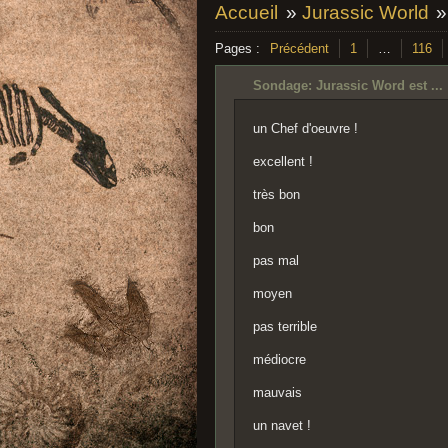
Accueil
»
Jurassic World
Pages :
Précédent
1
…
116
Sondage: Jurassic Word est ...
un Chef d'oeuvre !
excellent !
très bon
bon
pas mal
moyen
pas terrible
médiocre
mauvais
un navet !