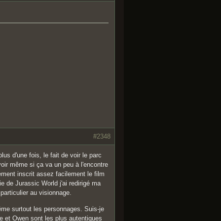
#2348
lus d'une fois, le fait de voir le parc
oir même si ça va un peu à l'encontre
ement inscrit assez facilement le film
 de Jurassic World j'ai redirigé ma
particulier au visionnage.
ême surtout les personnages. Suis-je
re et Owen sont les plus autentiques