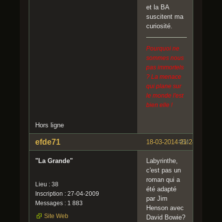
et la BA
suscitent ma
curiosité.
Pourquoi ne
sommes nous
pas immortels
? La menace
qui plane sur
le monde l'est
bien elle !
Hors ligne
efde71
18-03-2014 21:24:57
#64
"La Grande"
Labyrinthe,
c'est pas un
roman qui a
Lieu : 38
été adapté
Inscription : 27-04-2009
par Jim
Messages : 1 883
Henson avec
Site Web
David Bowie?