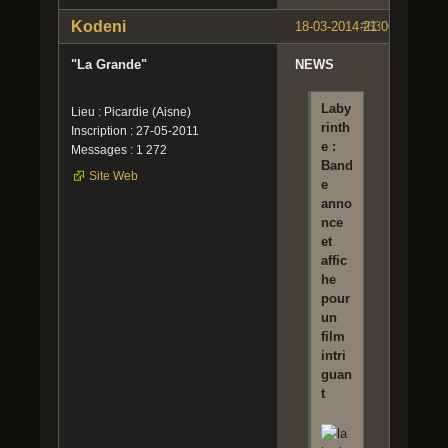
Kodeni
18-03-2014 21:00:11
#63
"La Grande"
NEWS
Laby
Lieu : Picardie (Aisne)
rinth
Inscription : 27-05-2011
e :
Messages : 1 272
Band
Site Web
e
anno
nce
et
affic
he
pour
un
film
intri
guan
t