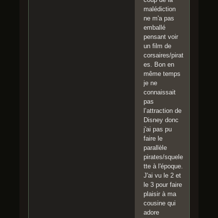
malédiction
ne m'a pas
emballé
pensant voir
un film de
corsaires/pirat
es. Bon en
même temps
je ne
connaissait
pas
l’attraction de
Disney donc
j'ai pas pu
faire le
parallèle
pirates/squele
tte à l'époque.
J'ai vu le 2 et
le 3 pour faire
plaisir à ma
cousine qui
adore