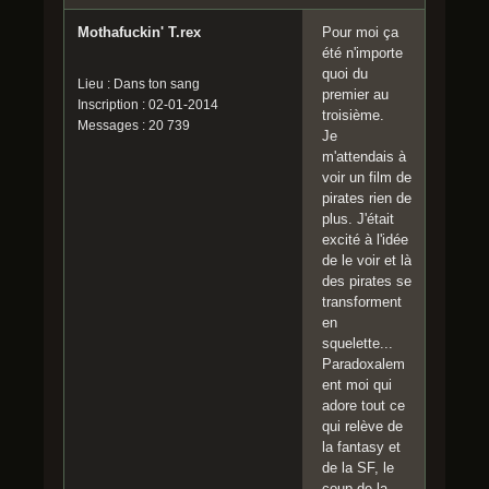
Mothafuckin' T.rex
Pour moi ça
été n'importe
quoi du
Lieu : Dans ton sang
premier au
Inscription : 02-01-2014
troisième.
Messages : 20 739
Je
m'attendais à
voir un film de
pirates rien de
plus. J'était
excité à l'idée
de le voir et là
des pirates se
transforment
en
squelette...
Paradoxalem
ent moi qui
adore tout ce
qui relève de
la fantasy et
de la SF, le
coup de la