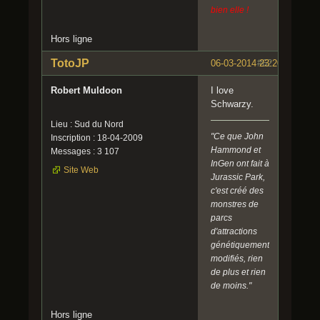
bien elle !
Hors ligne
TotoJP
06-03-2014 23:20:15
#62
Robert Muldoon
I love
Schwarzy.
Lieu : Sud du Nord
"Ce que John
Inscription : 18-04-2009
Hammond et
Messages : 3 107
InGen ont fait à
Site Web
Jurassic Park,
c'est créé des
monstres de
parcs
d'attractions
génétiquement
modifiés, rien
de plus et rien
de moins."
Hors ligne