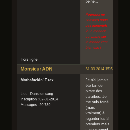
peine...
Pourquoi ne
sommes nous
pas immortels
? La menace
qui plane sur
le monde l'est
bien elle !
Hors ligne
Monsieur ADN
31-03-2014 16:52:32
#69
Mothafuckin' T.rex
Je n'ai jamais
été fan de
pirate des
Lieu : Dans ton sang
caraïbes. Je
Inscription : 02-01-2014
me suis forcé
Messages : 20 739
(mais
vraiment) à
regarder les 3
premiers mais
curieusement