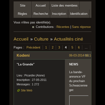
Site
Accueil
Liste des membres
Règles
Recherche
Inscription
Identification
Vous n'êtes pas identifié(e).
Contributions :
Récentes
|
Sans réponse
Accueil
»
Culture
»
Actualités ciné
Pages :
Précédent
1
2
3
4
5
6
…
100
S
Kodeni
06-03-2014 16:14:27
#61
"La Grande"
NEWS
La bande-
Lieu : Picardie (Aisne)
annonce VF
Inscription : 27-05-2011
du prochain
Messages : 1 272
Schwarzenne
ger.
Site Web