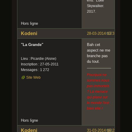
end." Luke
Skywalker.
2017.
Hors ligne
Kodeni
28-03-2014 13:31:48
#67
"La Grande"
Bah cet
aspect ne me
branche pas
Lieu : Picardie (Aisne)
du tout.
Inscription : 27-05-2011
Messages : 1 272
Pourquoi ne
Site Web
sommes nous
pas immortels
? La menace
qui plane sur
le monde l'est
bien elle !
Hors ligne
Kodeni
31-03-2014 16:23:52
#68