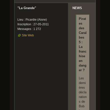
"La Grande"
NEWS
Pirat
Lieu : Picardie (Aisne)
es
Inscription : 27-05-2011
des
Messages : 1 272
Caraï
Site Web
bes
5 :
La
franc
hise
en
dang
er ?
Les
derni
ères
décla
ration
s de
Bob