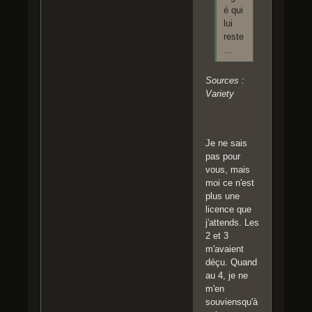
é qui
lui
reste
...
Sources :
Variety
Je ne sais
pas pour
vous, mais
moi ce n'est
plus une
licence que
j'attends. Les
2 et 3
m'avaient
déçu. Quand
au 4, je ne
m'en
souviensqu'à