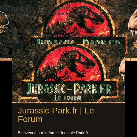
Warning
: Undefined variable $ezbbc_config in
/homepages/41/d391060533/htdocs/jp/forum/plugins/ezbbc/ezbbc
on line
410
Warning
: Trying to access array offset on null in
/homepages/41/d391060533/htdocs/jp/forum/plugins/ezbbc/ezbbc
on line
410
Jurassic-Park.fr | Le
Forum
Bienvenue sur le forum Jurassic-Park.fr