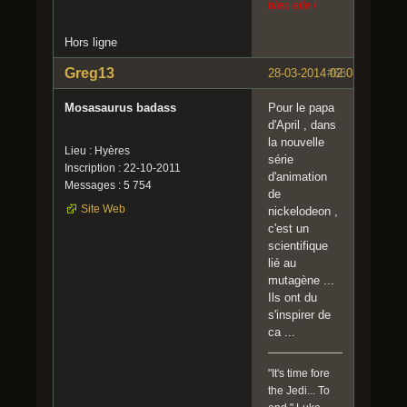
bien elle !
Hors ligne
Greg13
28-03-2014 02:08:20
#66
Mosasaurus badass
Pour le papa
d'April , dans
la nouvelle
Lieu : Hyères
série
Inscription : 22-10-2011
d'animation
Messages : 5 754
de
Site Web
nickelodeon ,
c'est un
scientifique
lié au
mutagène ...
Ils ont du
s'inspirer de
ca ...
"It's time fore
the Jedi... To