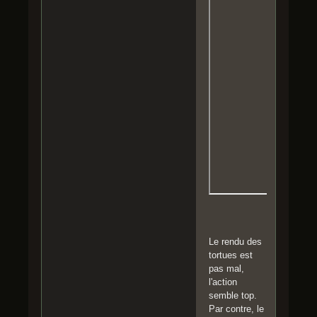
Le rendu des
tortues est
pas mal,
l'action
semble top.
Par contre, le