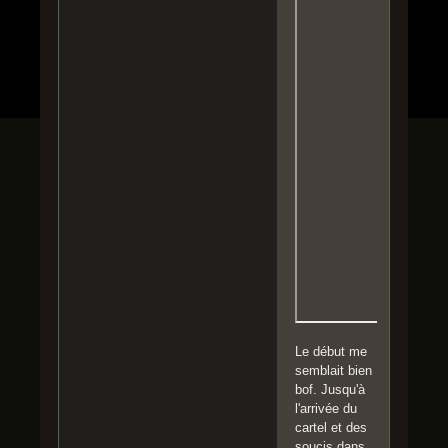
Le début me
semblait bien
bof. Jusqu'à
l'arrivée du
cartel et des
soucis dans