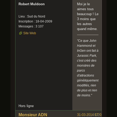
Robert Muldoon
Moi je le
aimes tous
beaucoup ! Le
Lieu : Sud du Nord
3 moins que
Inscription : 18-04-2009
les autres
Messages : 3 107
quand même.
Site Web
"Ce que John
Hammond et
InGen ont fait à
Jurassic Park,
c'est créé des
monstres de
parcs
d'attractions
génétiquement
modifiés, rien
de plus et rien
de moins."
Hors ligne
Monsieur ADN
31-03-2014 17:03:50
#72