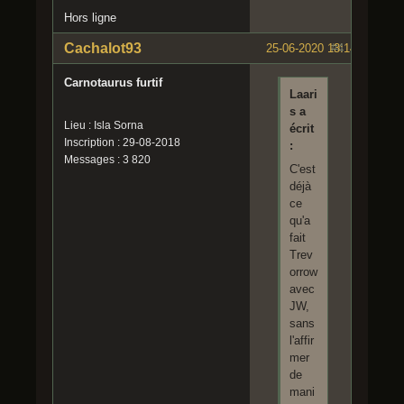
Hors ligne
Cachalot93
25-06-2020 13:14:33
#4
Carnotaurus furtif
Laari
s a
Lieu : Isla Sorna
écrit
Inscription : 29-08-2018
:
Messages : 3 820
C'est
déjà
ce
qu'a
fait
Trev
orrow
avec
JW,
sans
l'affir
mer
de
mani