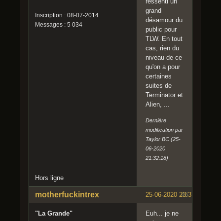
ressenti un
grand
Inscription : 08-07-2014
désamour du
Messages : 5 034
public pour
TLW. En tout
cas, rien du
niveau de ce
qu'on a pour
certaines
suites de
Terminator et
Alien, ...
Dernière
modification par
Taylor BC (25-
06-2020
21:32:18)
Hors ligne
motherfuckintrex
25-06-2020 23:37:23
#6
"La Grande"
Euh... je ne