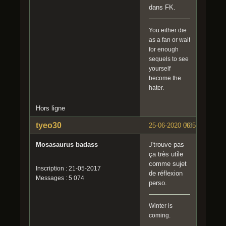
dans FK.
You either die
as a fan or wait
for enough
sequels to see
yourself
become the
hater.
Hors ligne
tyeo30
25-06-2020 06:51:04
#3
Mosasaurus badass
J'trouve pas
ça très utile
comme sujet
Inscription : 21-05-2017
de réflexion
Messages : 5 074
perso.
Winter is
coming.