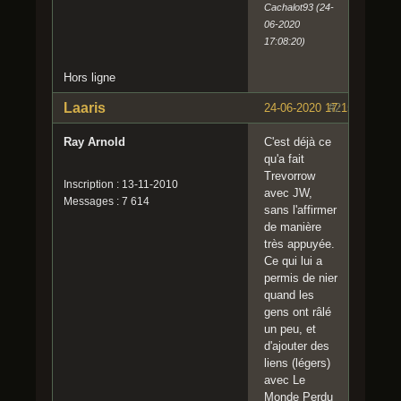
Cachalot93 (24-
06-2020
17:08:20)
Hors ligne
Laaris
24-06-2020 17:15:35
#2
Ray Arnold
C'est déjà ce
qu'a fait
Trevorrow
Inscription : 13-11-2010
avec JW,
Messages : 7 614
sans l'affirmer
de manière
très appuyée.
Ce qui lui a
permis de nier
quand les
gens ont râlé
un peu, et
d'ajouter des
liens (légers)
avec Le
Monde Perdu