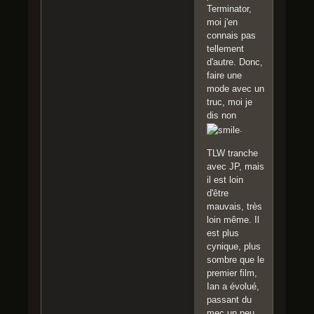
Terminator,
moi j'en
connais pas
tellement
d'autre. Donc,
faire une
mode avec un
truc, moi je
dis non
.
TLW tranche
avec JP, mais
il est loin
d'être
mauvais, très
loin même. Il
est plus
cynique, plus
sombre que le
premier film,
Ian a évolué,
passant du
mec un peu