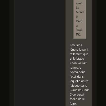
avec
Le
Mond
e
Perd
u
dans
FK.
Les liens
légers le sont
tellement que
si le brave
Colin voulait
remettre
Sorna dans
l'état dans
laquelle on l'a
laissée dans
Jurassic Park
3
ce serait
facile de le
faire.