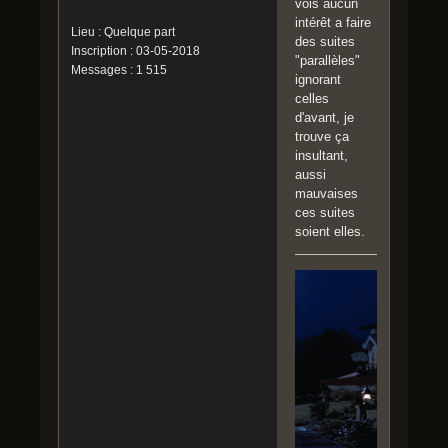
vois aucun
intérêt a faire
Lieu : Quelque part
des suites
Inscription : 03-05-2018
"parallèles"
Messages : 1 515
ignorant
celles
d'avant, je
trouve ça
insultant,
aussi
mauvaises
ces suites
soient elles.