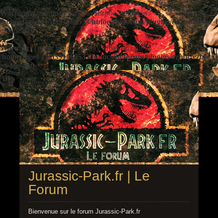
Warning
: Undefined variable $ezbbc_config in
/homepages/41/d391060533/htdocs/jp/forum/plugins/ezbbc/ezbbc
on line
410
Warning
: Trying to access array offset on null in
/homepages/41/d391060533/htdocs/jp/forum/plugins/ezbbc/ezbbc
on line
410
Jurassic-Park.fr | Le
Forum
Bienvenue sur le forum Jurassic-Park.fr