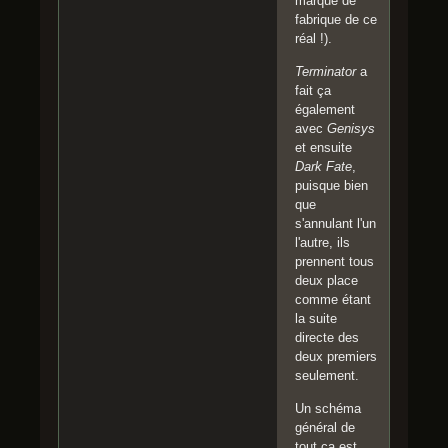
marque de
fabrique de ce
réal !).
Terminator
a
fait ça
également
avec
Genisys
et ensuite
Dark Fate
,
puisque bien
que
s'annulant l'un
l'autre, ils
prennent tous
deux place
comme étant
la suite
directe des
deux premiers
seulement.
Un schéma
général de
tout ça est