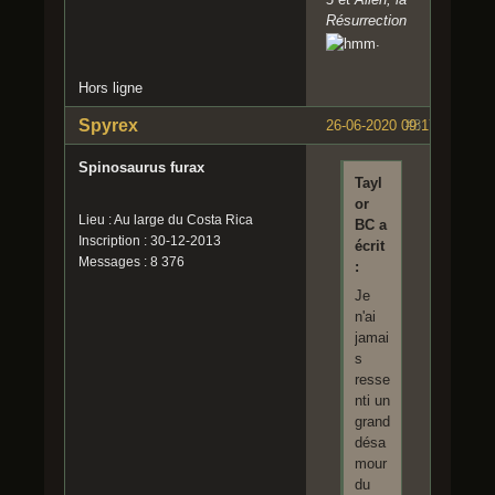
Résurrection
.
Hors ligne
Spyrex
26-06-2020 09:17:11
#8
Spinosaurus furax
Tayl
or
Lieu : Au large du Costa Rica
BC a
Inscription : 30-12-2013
écrit
Messages : 8 376
:
Je
n'ai
jamai
s
resse
nti un
grand
désa
mour
du