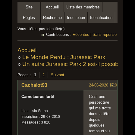
Site
Accueil
Liste des membres
Règles
Recherche
Inscription
Identification
Vous n'êtes pas identifié(e).
Contributions :
Récentes
|
Sans réponse
Accueil
»
Le Monde Perdu : Jurassic Park
»
Un autre Jurassic Park 2 est-il possible ?
Pages :
1
2
Suivant
Cachalot93
24-06-2020 17:07:30
#1
Carnotaurus furtif
C'est une
perspective
qui me trotte
Lieu : Isla Sorna
dans la tête
Inscription : 29-08-2018
depuis
Messages : 3 820
quelques
temps et vu