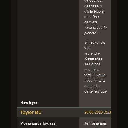
dit que les
dinosaures
d'Isla Nublar
sont "
les
derniers
vivants sur la
planète
".
Si Trevorrow
veut
reprendre
Sorna avec
ses dinos
pour plus
tard, il n'aura
aucun mal à
contredire
cette réplique.
Hors ligne
Taylor BC
25-06-2020 21:30:14
#5
Mosasaurus badass
Je n'ai jamais