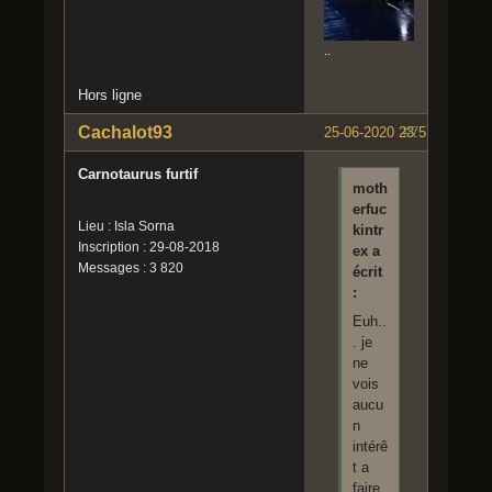
..
Hors ligne
Cachalot93
25-06-2020 23:57:55
#7
Carnotaurus furtif
moth
erfuc
Lieu : Isla Sorna
kintr
Inscription : 29-08-2018
ex a
Messages : 3 820
écrit
:
Euh..
. je
ne
vois
aucu
n
intérê
t a
faire