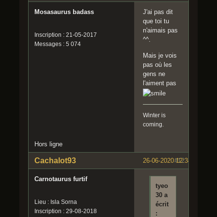
Mosasaurus badass
J'ai pas dit
que toi tu
n'aimais pas
Inscription : 21-05-2017
^^.
Messages : 5 074
Mais je vois
pas où les
gens ne
l'aiment pas
Winter is
coming.
Hors ligne
Cachalot93
26-06-2020 12:34:09
#12
Carnotaurus furtif
tyeo
30 a
Lieu : Isla Sorna
écrit
Inscription : 29-08-2018
: