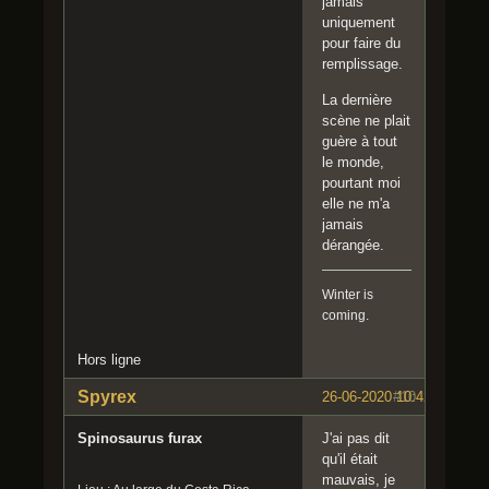
jamais
uniquement
pour faire du
remplissage.
La dernière
scène ne plait
guère à tout
le monde,
pourtant moi
elle ne m'a
jamais
dérangée.
Winter is
coming.
Hors ligne
Spyrex
26-06-2020 10:42:07
#10
Spinosaurus furax
J'ai pas dit
qu'il était
mauvais, je