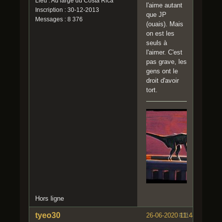
Lieu : Au large du Costa Rica
l'aime autant
Inscription : 30-12-2013
que JP
Messages : 8 376
(ouais). Mais
on est les
seuls à
l'aimer. C'est
pas grave, les
gens ont le
droit d'avoir
tort.
Hors ligne
tyeo30
26-06-2020 11:44:32
#11