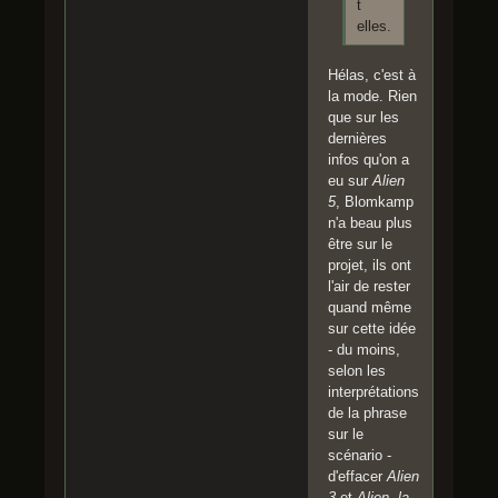
t
elles.
Hélas, c'est à
la mode. Rien
que sur les
dernières
infos qu'on a
eu sur
Alien
5
, Blomkamp
n'a beau plus
être sur le
projet, ils ont
l'air de rester
quand même
sur cette idée
- du moins,
selon les
interprétations
de la phrase
sur le
scénario -
d'effacer
Alien
3
et
Alien, la