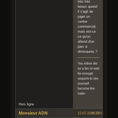
très très
beaux quand
il s'agit de
juger un
centre
commercial,
mais est-ce
ce qu'on
attend d'un
parc à
dinosaures ?
You either die
as a fan or wait
for enough
sequels to see
yourself
become the
hater.
Hors ligne
Monsieur ADN
12-07-2018 18:54:25
#2271