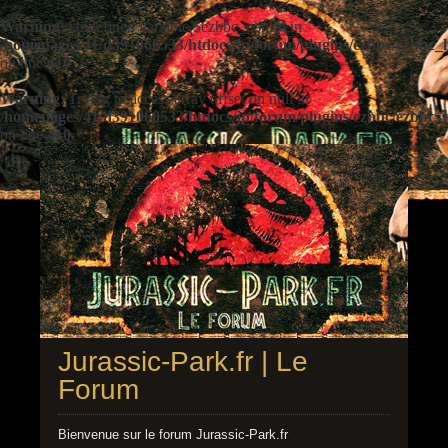
Warning
: Undefined variable $ezbbc_config in
/homepages/41/d391060533/htdocs/jp/forum/plugins/ezbbc/ezbbc
on line
410
Warning
: Trying to access array offset on null in
/homepages/41/d391060533/htdocs/jp/forum/plugins/ezbbc/ezbbc
on line
410
Jurassic-Park.fr | Le
Forum
Bienvenue sur le forum Jurassic-Park.fr