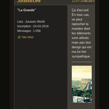
JurassicOne
12-07-2018 11:56:33
#2266
"La Grande"
Ça d'accord.
En tous cas,
on peut
Lieu : Jurassic World
reprocher la
Inscription : 24-03-2016
manière dont
Messages : 1 058
les bâtiments
Site Web
sont utilisés
mais pas leur
design qui est
ma foi fort
sympathique.