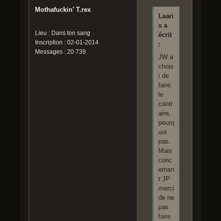
Mothafuckin' T.rex
Laari
s a
Lieu : Dans ton sang
écrit
Inscription : 02-01-2014
:
Messages : 20 739
JW a
chois
i de
faire
le
contr
aire,
pourq
uoi
pas.
Mais
conc
ernan
t JP
merci
de ne
pas
faire