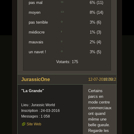
pas mal
6% (11)
moyen
8% (14)
pas terrible
3% (6)
médiocre
1% (3)
mauvais
2% (4)
un navet !
3% (5)
Votants: 175
JurassicOne
12-07-2018 09:25:56
#2261
"La Grande"
Certains
parcs en
mode centre
Lieu : Jurassic World
commerciaux
Inscription : 24-03-2016
ont quand
Messages : 1 058
même une
Site Web
belle gueule.
Regarde les