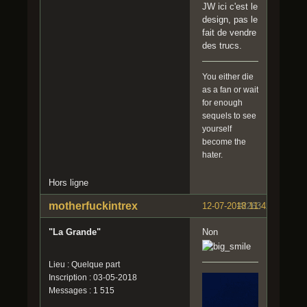
JW ici c'est le
design, pas le
fait de vendre
des trucs.
You either die
as a fan or wait
for enough
sequels to see
yourself
become the
hater.
Hors ligne
motherfuckintrex
12-07-2018 11:42:02
#2263
"La Grande"
Non
Lieu : Quelque part
Inscription : 03-05-2018
Messages : 1 515