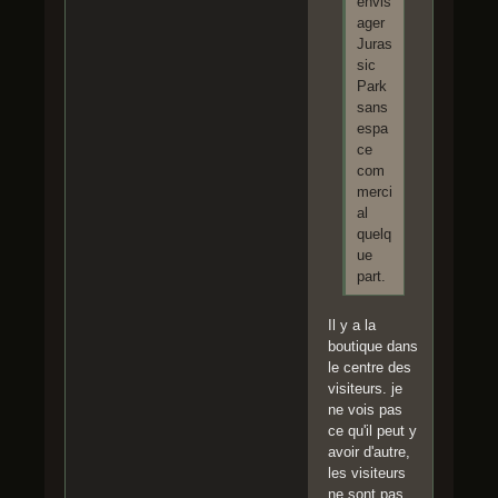
envis
ager
Juras
sic
Park
sans
espa
ce
com
merci
al
quelq
ue
part.
Il y a la
boutique dans
le centre des
visiteurs. je
ne vois pas
ce qu'il peut y
avoir d'autre,
les visiteurs
ne sont pas