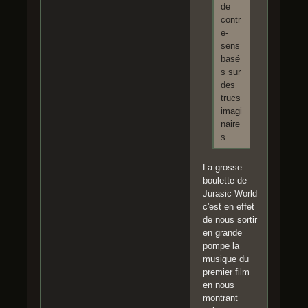
de
contr
e-
sens
basé
s sur
des
trucs
imagi
naire
s.
La grosse
boulette de
Jurasic World
c'est en effet
de nous sortir
en grande
pompe la
musique du
premier film
en nous
montrant