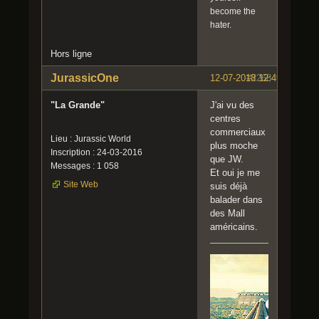
become the
hater.
Hors ligne
JurassicOne
12-07-2018 12:49:24
#2268
"La Grande"
J'ai vu des
centres
commerciaux
Lieu : Jurassic World
plus moche
Inscription : 24-03-2016
que JW.
Messages : 1 058
Et oui je me
Site Web
suis déjà
balader dans
des Mall
américains.