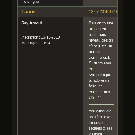
Hors ligne
Laaris
12-07-2018 12:41:08
#2267
Ray Arnold
Bah on tourne
un peu en
rond mais
Inscription : 13-11-2010
niveau design
Messages : 7 614
c'est juste un
centre
commercial.
Si tu trouves
ça
sympathique
tu adorerais
faire les
courses aux
US ! ^^
You either die
as a fan or wait
for enough
sequels to see
yourself