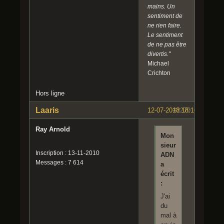
mains. Un
sentiment de
ne rien faire.
Le sentiment
de ne pas être
divertis."
Michael
Crichton
Hors ligne
Laaris
12-07-2018 18:16:53
#2270
Ray Arnold
Mon
sieur
Inscription : 13-11-2010
ADN
Messages : 7 614
a
écrit
:
J'ai
du
mal à