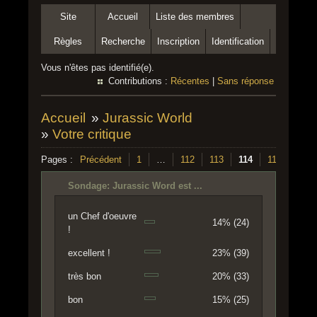
Site
Accueil
Liste des membres
Règles
Recherche
Inscription
Identification
Vous n'êtes pas identifié(e).
Contributions :
Récentes
|
Sans réponse
Accueil
»
Jurassic World
»
Votre critique
Pages :
Précédent
1
…
112
113
114
115
116
Sondage: Jurassic Word est ...
un Chef d'oeuvre
14% (24)
!
excellent !
23% (39)
très bon
20% (33)
bon
15% (25)