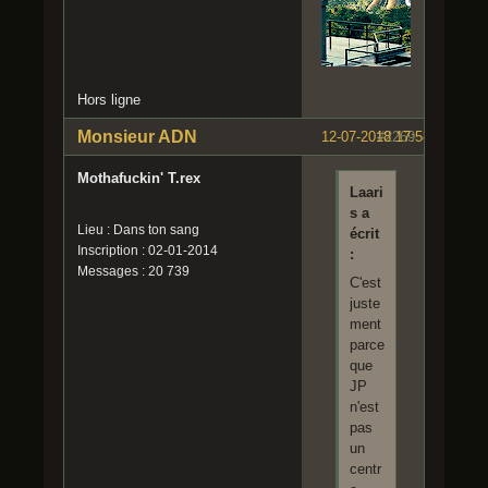
Hors ligne
Monsieur ADN
12-07-2018 17:58:21
#2269
Mothafuckin' T.rex
Laari
s a
Lieu : Dans ton sang
écrit
Inscription : 02-01-2014
:
Messages : 20 739
C'est
juste
ment
parce
que
JP
n'est
pas
un
centr