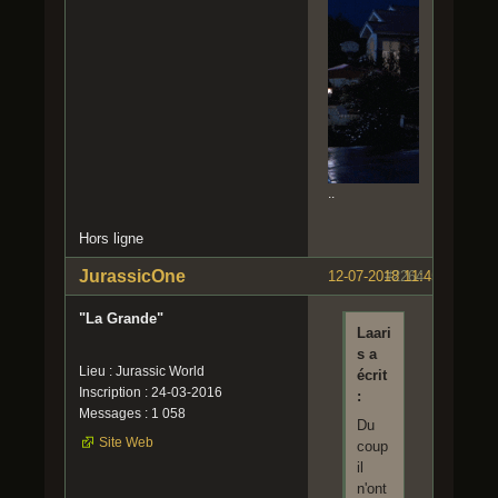
..
Hors ligne
JurassicOne
12-07-2018 11:45:22
#2264
"La Grande"
Laari
s a
Lieu : Jurassic World
écrit
Inscription : 24-03-2016
:
Messages : 1 058
Du
Site Web
coup
il
n'ont