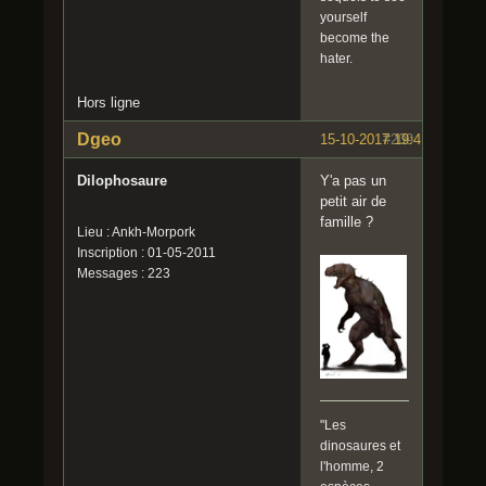
yourself
become the
hater.
Hors ligne
Dgeo
15-10-2017 19:41:03
#209
Dilophosaure
Y'a pas un
petit air de
famille ?
Lieu : Ankh-Morpork
Inscription : 01-05-2011
Messages : 223
"Les
dinosaures et
l'homme, 2