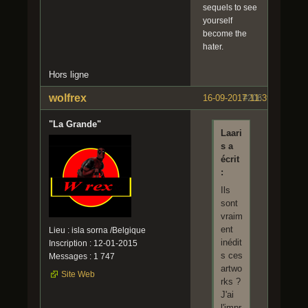
sequels to see
yourself
become the
hater.
Hors ligne
wolfrex
16-09-2017 11:39:08
#206
"La Grande"
Laari
s a
écrit
:
Ils
sont
vraim
ent
Lieu : isla sorna /Belgique
inédit
Inscription : 12-01-2015
s ces
Messages : 1 747
artwo
Site Web
rks ?
J'ai
l'impr