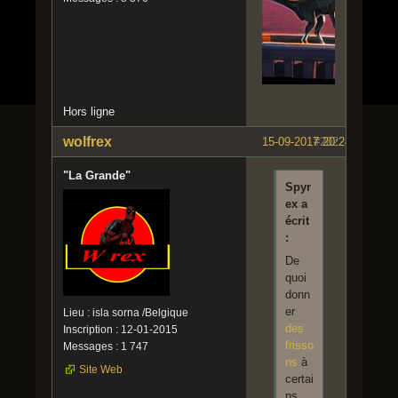
Hors ligne
wolfrex
15-09-2017 20:24:39
#202
"La Grande"
Spyr
ex a
écrit
:
De
quoi
donn
er
Lieu : isla sorna /Belgique
des
Inscription : 12-01-2015
frisso
Messages : 1 747
ns
à
Site Web
certai
ns.