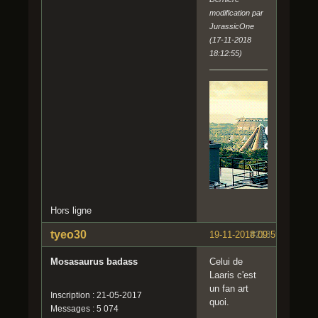
modification par
JurassicOne
(17-11-2018
18:12:55)
Hors ligne
tyeo30
19-11-2018 09:59:00
#213
Mosasaurus badass
Celui de
Laaris c'est
un fan art
Inscription : 21-05-2017
quoi.
Messages : 5 074