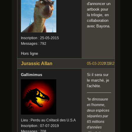
d'annoncer un
artbook pour
la trilogie, en
collaboration
avec Bayona.
Inscription : 25-05-2015
Messages : 792
Hors ligne
Jurassic Allan
05-03-2020 19:29:40
#218
Gallimimus
Si il sera sur
le marché, je
l'achète.
"le dinosaure
et l'homme,
deux espèces
séparées par
Lieu : Perdu au Crétacé des U.S.A
65 millions
Inscription : 07-07-2019
d'années
Messages : 708