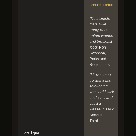
aaronmcbride
"
I'm a simple
man. I like
pretty, dark-
haired women
and breakfast
food
" Ron
Swanson,
Parks and
Recreations
"I have come
up with a plan
so cunning
you could stick
a tail on it and
call it a
weasel."
Black
Adder the
Third
Hors ligne