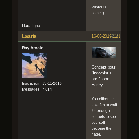
Winter is
coming.
Hors ligne
Laaris
16-06-2019 11:13:13
#214
Ray Arnold
Concept pour
l'indominus
par Jason
Inscription : 13-11-2010
Horley.
Messages : 7 614
You either die
as a fan or wait
for enough
sequels to see
yourself
become the
hater.