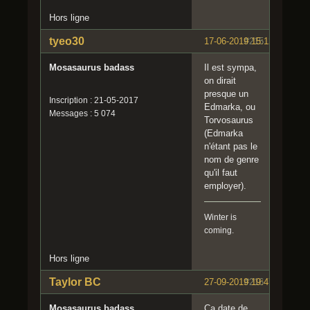
Hors ligne
tyeo30
17-06-2019 15:12:54
#215
Mosasaurus badass
Il est sympa,
on dirait
presque un
Inscription : 21-05-2017
Edmarka, ou
Messages : 5 074
Torvosaurus
(Edmarka
n'étant pas le
nom de genre
qu'il faut
employer).
Winter is
coming.
Hors ligne
Taylor BC
27-09-2019 19:47:42
#216
Mosasaurus badass
Ça date de