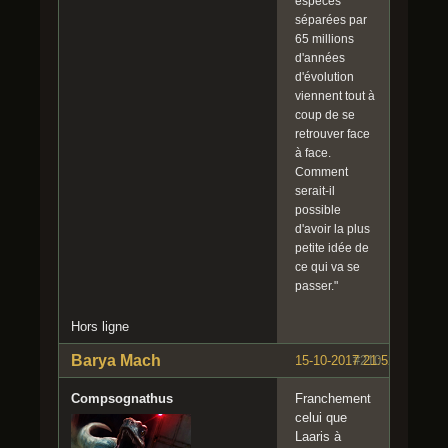
espèces
séparées par
65 millions
d'années
d'évolution
viennent tout à
coup de se
retrouver face
à face.
Comment
serait-il
possible
d'avoir la plus
petite idée de
ce qui va se
passer."
Hors ligne
Barya Mach
15-10-2017 21:52:05
#210
Compsognathus
Franchement
celui que
Laaris à