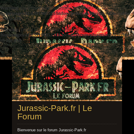
Warning
: Undefined variable $ezbbc_config in
/homepages/41/d391060533/htdocs/jp/forum/plugins/ezbbc/ezbbc
on line
410
Warning
: Trying to access array offset on null in
/homepages/41/d391060533/htdocs/jp/forum/plugins/ezbbc/ezbbc
on line
410
Jurassic-Park.fr | Le
Forum
Bienvenue sur le forum Jurassic-Park.fr