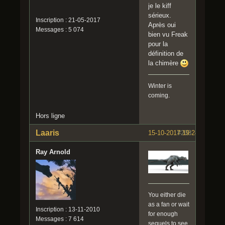
je le kiff
sérieux.
Inscription : 21-05-2017
Après oui
Messages : 5 074
bien vu Freak
pour la
définition de
la chimère
Winter is
coming.
Hors ligne
Laaris
15-10-2017 19:24:38
#208
Ray Arnold
You either die
as a fan or wait
Inscription : 13-11-2010
for enough
Messages : 7 614
sequels to see