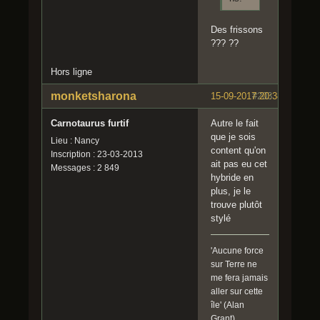
Des frissons
??? ??
Hors ligne
monketsharona
15-09-2017 20:38:48
#203
Carnotaurus furtif
Autre le fait
que je sois
Lieu : Nancy
content qu'on
Inscription : 23-03-2013
ait pas eu cet
Messages : 2 849
hybride en
plus, je le
trouve plutôt
stylé
'Aucune force
sur Terre ne
me fera jamais
aller sur cette
île' (Alan
Grant)