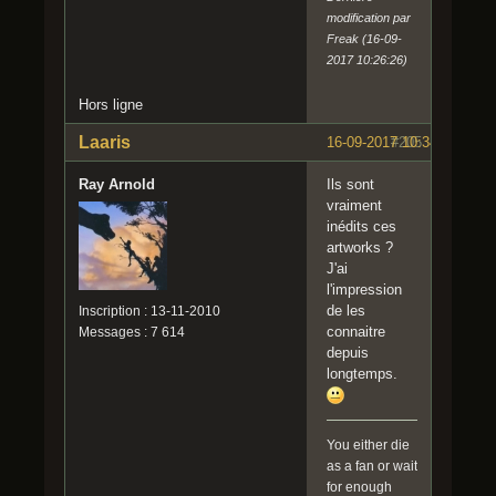
modification par
Freak (16-09-
2017 10:26:26)
Hors ligne
Laaris
16-09-2017 10:34:50
#205
Ray Arnold
Ils sont
vraiment
inédits ces
artworks ?
J'ai
l'impression
de les
Inscription : 13-11-2010
connaitre
Messages : 7 614
depuis
longtemps.
You either die
as a fan or wait
for enough