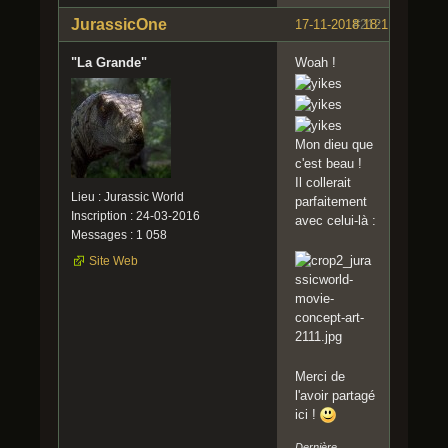
JurassicOne
17-11-2018 18:11:41
#212
"La Grande"
Woah !
Mon dieu que
c'est beau !
Il collerait
Lieu : Jurassic World
parfaitement
Inscription : 24-03-2016
avec celui-là :
Messages : 1 058
Site Web
Merci de
l'avoir partagé
ici !
Dernière