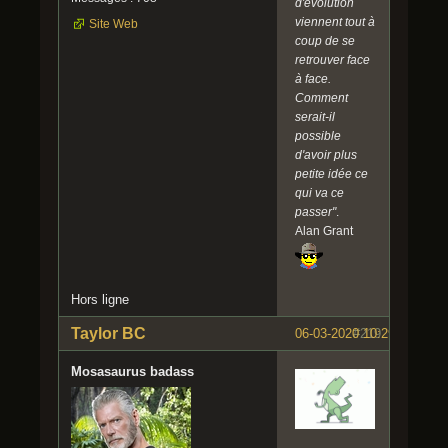
d'évolution
viennent tout à
Site Web
coup de se
retrouver face
à face.
Comment
serait-il
possible
d'avoir plus
petite idée ce
qui va ce
passer"
.
Alan Grant
Hors ligne
Taylor BC
06-03-2020 10:29:00
#219
Mosasaurus badass