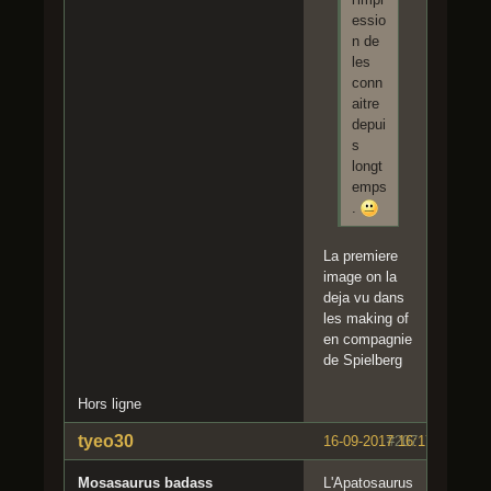
essio
n de
les
conn
aitre
depui
s
longt
emps
.
La premiere
image on la
deja vu dans
les making of
en compagnie
de Spielberg
Hors ligne
tyeo30
16-09-2017 16:17:23
#207
Mosasaurus badass
L'Apatosaurus