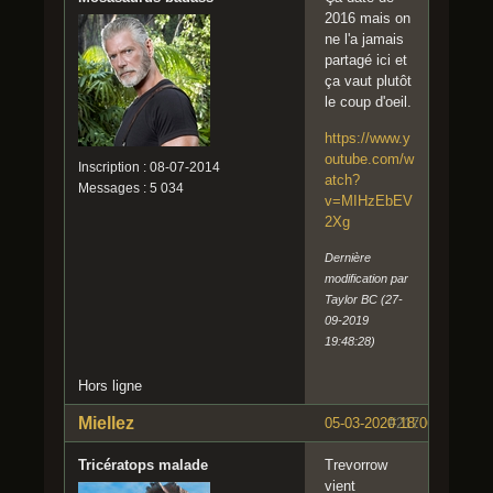
2016 mais on
ne l'a jamais
partagé ici et
ça vaut plutôt
le coup d'oeil.
https://www.y
outube.com/w
Inscription : 08-07-2014
atch?
Messages : 5 034
v=MIHzEbEV
2Xg
Dernière
modification par
Taylor BC (27-
09-2019
19:48:28)
Hors ligne
Miellez
05-03-2020 18:06:57
#217
Tricératops malade
Trevorrow
vient