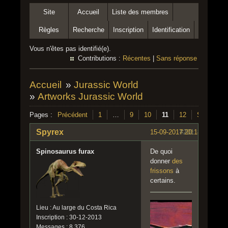
Site
Accueil
Liste des membres
Règles
Recherche
Inscription
Identification
Vous n'êtes pas identifié(e).
Contributions :
Récentes
|
Sans réponse
Accueil
»
Jurassic World
»
Artworks Jurassic World
Pages :
Précédent
1
…
9
10
11
12
Suivant
Spyrex
15-09-2017 20:18:20
#201
Spinosaurus furax
De quoi
donner
des
frissons
à
certains.
Lieu : Au large du Costa Rica
Inscription : 30-12-2013
Messages : 8 376