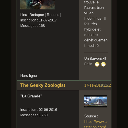
trouvé je
l'aurais bien
vu en
Lieu : Bretagne ( Rennes )
Indominus. Il
Inscription : 11-07-2017
fait très
Messages : 168
hybride et
monstre
génétiquemen
t modifié.
Un Baryonyx!!
Enfin.
Hors ligne
The Geeky Zoologist
17-11-2018 16:20:14
#211
"La Grande"
Inscription : 02-06-2016
Messages : 1 750
Source :
https://www.ar
tstation.com/