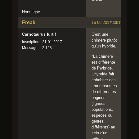
Hors ligne
Freak
16-09-2017 10:19:00
#204
Carnotaurus furtif
C'est une
chimère plutôt
Inscription : 21-01-2017
qu'un hybride.
Messages : 2 128
"La chimère
est différente
de l'hybride.
L'hybride fait
cohabiter des
chromosomes
de différentes
origines
(lignées,
populations,
espèces ou
genres
différents) au
sein d'un
même