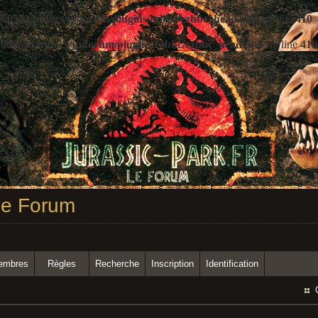
60533/htdocs/jp/forum/plugins/ezbbc/ezbbc_head.php
on line
410
060533/htdocs/jp/forum/plugins/ezbbc/ezbbc_head.php
on line
410
 Le Forum
membres
Règles
Recherche
Inscription
Identification