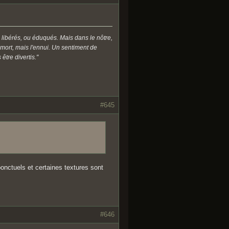
 libérés, ou éduqués. Mais dans le nôtre,
a mort, mais l'ennui. Un sentiment de
être divertis."
#645
onctuels et certaines textures sont
#646