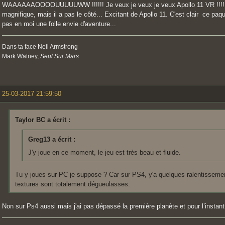
WAAAAAAOOOOUUUUUWW !!!!!! Je veux je veux je veux Apollo 11 VR !!!! Et 
magnifique, mais il a pas le côté... Excitant de Apollo 11. C'est clair ce paqu
pas en moi une folle envie d'aventure...
Dans ta face Neil Armstrong
Mark Watney,
Seul Sur Mars
25-03-2017 21:59:50
Taylor BC a écrit :
Greg13 a écrit :
J'y joue en ce moment, le jeu est très beau et fluide.
Tu y joues sur PC je suppose ? Car sur PS4, y'a quelques ralentissemen
textures sont totalement dégueulasses.
Non sur Ps4 aussi mais j'ai pas dépassé la première planète et pour l’instant