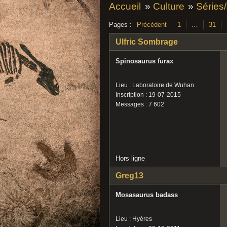
Accueil
»
Culture
»
Séries
Pages :
Précédent
1
…
31
Ulfric Sombrage
Spinosaurus furax
Lieu : Laboratoire de Wuhan
Inscription : 19-07-2015
Messages : 7 602
Hors ligne
Greg13
Mosasaurus badass
Lieu : Hyères