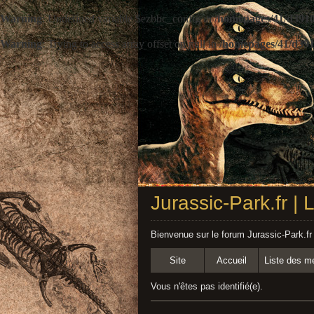
Warning
: Undefined variable $ezbbc_config in
/homepages/41/d3910
Warning
: Trying to access array offset on null in
/homepages/41/d391
Jurassic-Park.fr |
Bienvenue sur le forum Jurassic-Park.fr
Site
Accueil
Liste des 
Vous n'êtes pas identifié(e).