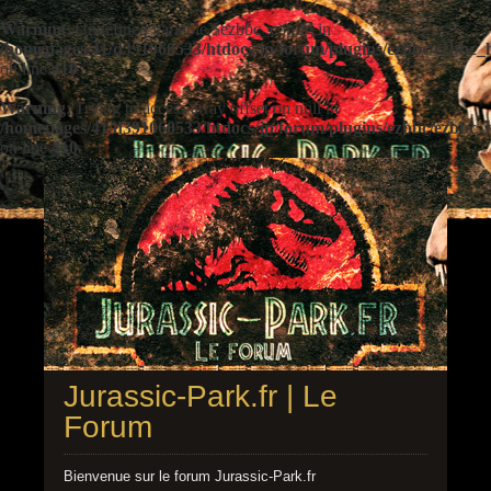
Warning
: Undefined variable $ezbbc_config in
/homepages/41/d391060533/htdocs/jp/forum/plugins/ezbbc/ezbbc
on line
410
Warning
: Trying to access array offset on null in
/homepages/41/d391060533/htdocs/jp/forum/plugins/ezbbc/ezbbc
on line
410
Jurassic-Park.fr | Le
Forum
Bienvenue sur le forum Jurassic-Park.fr