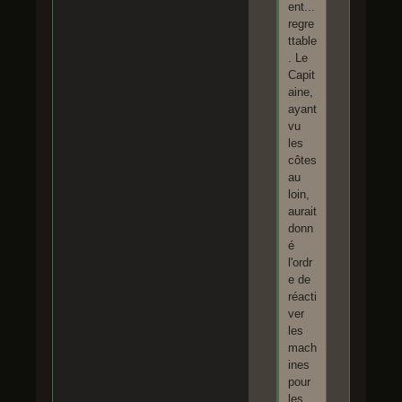
ent...
regre
ttable
. Le
Capit
aine,
ayant
vu
les
côtes
au
loin,
aurait
donn
é
l'ordr
e de
réacti
ver
les
mach
ines
pour
les