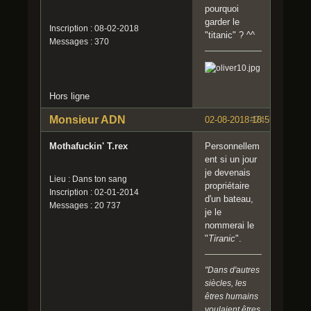
pourquoi
garder le
Inscription : 08-02-2018
"titanic" ? ^^
Messages : 370
Hors ligne
Monsieur ADN
02-08-2018 18:59:07
#74
Mothafuckin' T.rex
Personnellem
ent si un jour
je devenais
Lieu : Dans ton sang
propriétaire
Inscription : 02-01-2014
d'un bateau,
Messages : 20 737
je le
nommerai le
"
Tiranic
".
"Dans d'autres
siècles, les
êtres humains
voulaient êtres