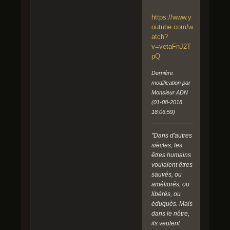
^^
https://www.y
outube.com/w
atch?
v=vetaFnJ2T
pQ
Dernière
modification par
Monsieur ADN
(01-08-2018
18:06:59)
"Dans d'autres
siècles, les
êtres humains
voulaient êtres
sauvés, ou
améliorés, ou
libérés, ou
éduqués. Mais
dans le nôtre,
ils veulent