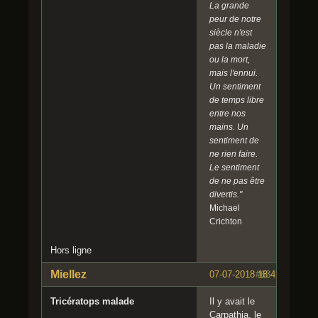
La grande
peur de notre
siècle n'est
pas la maladie
ou la mort,
mais l'ennui.
Un sentiment
de temps libre
entre nos
mains. Un
sentiment de
ne rien faire.
Le sentiment
de ne pas être
divertis."
Michael
Crichton
Hors ligne
Miellez
07-07-2018 18:42:34
#63
Tricératops malade
Il y avait le
Carpathia, le