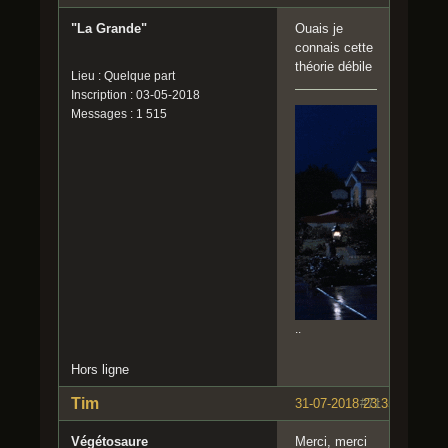
"La Grande"
Ouais je
connais cette
théorie débile
Lieu : Quelque part
Inscription : 03-05-2018
Messages : 1 515
..
Hors ligne
Tim
31-07-2018 23:35:40
#71
Végétosaure
Merci, merci