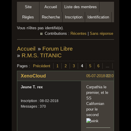
Site
Accueil
Liste des membres
Règles
Recherche
Inscription
Identification
Vous n'êtes pas identifié(e).
Contributions :
Récentes
|
Sans réponse
Accueil
»
Forum Libre
»
R.M.S. TITANIC
Pages :
Précédent
1
2
3
4
5
6
…
10
Su
XenoCloud
05-07-2018 22:07:44
#61
Jeune T. rex
Carpathia le
premier, et le
SS
Inscription : 08-02-2018
Californian
Messages : 370
pour le
second