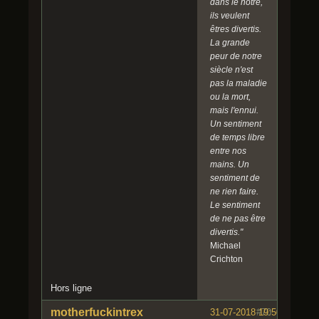
dans le nôtre,
ils veulent
êtres divertis.
La grande
peur de notre
siècle n'est
pas la maladie
ou la mort,
mais l'ennui.
Un sentiment
de temps libre
entre nos
mains. Un
sentiment de
ne rien faire.
Le sentiment
de ne pas être
divertis."
Michael
Crichton
Hors ligne
motherfuckintrex
31-07-2018 19:50:47
#70