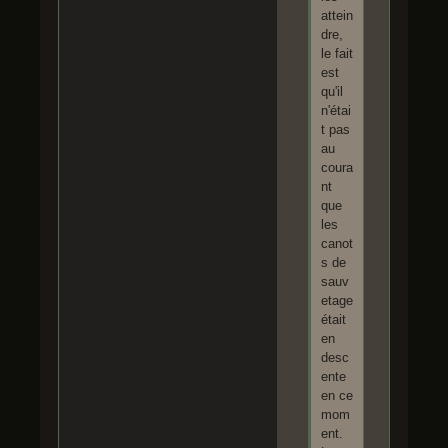
attein
dre,
le fait
est
qu'il
n'étai
t pas
au
coura
nt
que
les
canot
s de
sauv
etage
était
en
desc
ente
en ce
mom
ent.