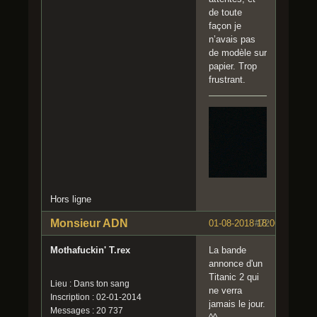
de toute
façon je
n’avais pas
de modèle sur
papier. Trop
frustrant.
Hors ligne
Monsieur ADN
01-08-2018 18:06:49
#72
Mothafuckin' T.rex
La bande
annonce d'un
Titanic 2 qui
Lieu : Dans ton sang
ne verra
Inscription : 02-01-2014
jamais le jour.
Messages : 20 737