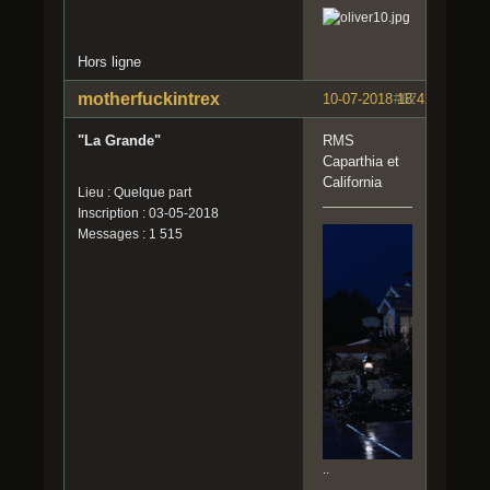
Hors ligne
motherfuckintrex
10-07-2018 18:42:49
#67
"La Grande"
RMS
Caparthia et
California
Lieu : Quelque part
Inscription : 03-05-2018
Messages : 1 515
..