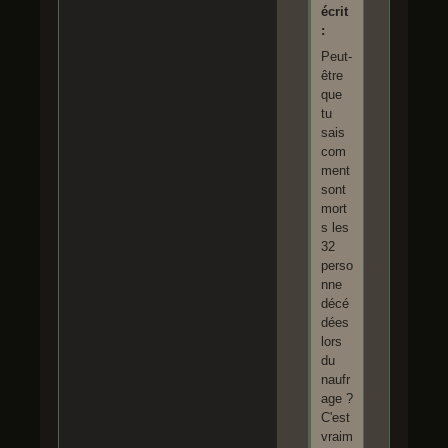
écrit
:
Peut-
être
que
tu
sais
com
ment
sont
mort
s les
32
perso
nne
décé
dées
lors
du
naufr
age ?
C'est
vraim