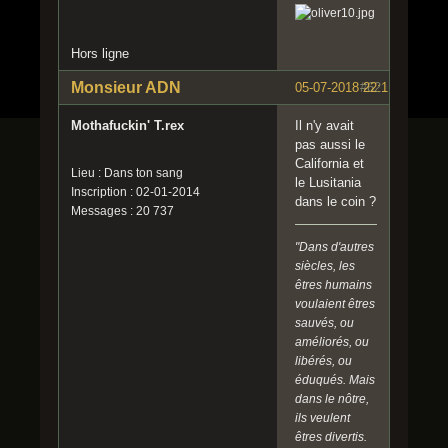
Hors ligne
Monsieur ADN
05-07-2018 22:11:29
#62
Mothafuckin' T.rex
Il n'y avait
pas aussi le
California et
Lieu : Dans ton sang
le Lusitania
Inscription : 02-01-2014
dans le coin ?
Messages : 20 737
"Dans d'autres
siècles, les
êtres humains
voulaient êtres
sauvés, ou
améliorés, ou
libérés, ou
éduqués. Mais
dans le nôtre,
ils veulent
êtres divertis.