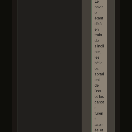
Le
navir
e
étant
déjà
en
train
de
s'incli
ner,
les
hélic
es
sortai
ent
de
l'eau
et les
canot
s
furen
t
aspir
és et