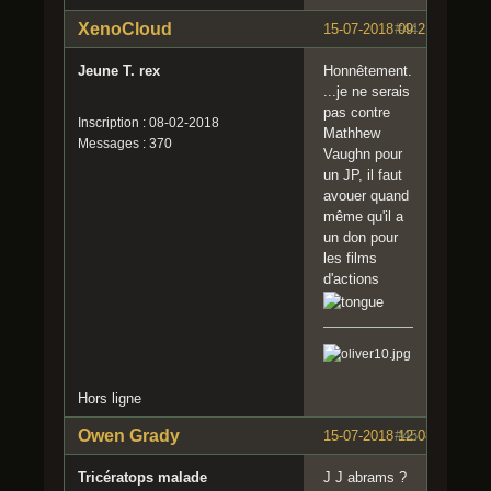
XenoCloud
15-07-2018 09:21:41
#44
Jeune T. rex
Honnêtement.
...je ne serais
pas contre
Inscription : 08-02-2018
Mathhew
Messages : 370
Vaughn pour
un JP, il faut
avouer quand
même qu'il a
un don pour
les films
d'actions
Hors ligne
Owen Grady
15-07-2018 12:08:19
#45
Tricératops malade
J J abrams ?