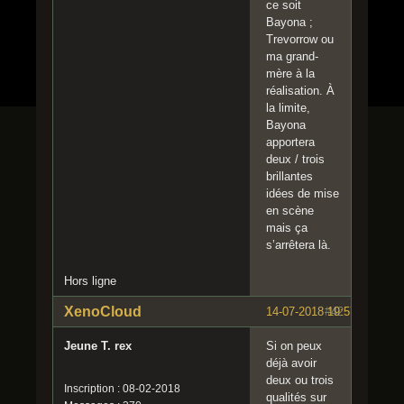
ce soit
Bayona ;
Trevorrow ou
ma grand-
mère à la
réalisation. À
la limite,
Bayona
apportera
deux / trois
brillantes
idées de mise
en scène
mais ça
s’arrêtera là.
Hors ligne
XenoCloud
14-07-2018 19:57:56
#42
Jeune T. rex
Si on peux
déjà avoir
deux ou trois
Inscription : 08-02-2018
qualités sur