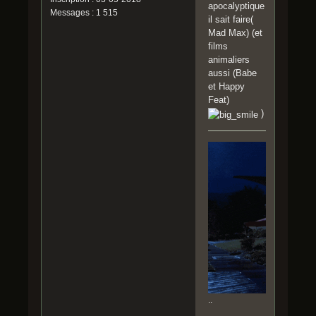
apocalyptique
Messages : 1 515
il sait faire(
Mad Max) (et
films
animaliers
aussi (Babe
et Happy
Feat)
)
..