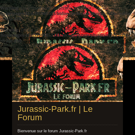
Warning
: Undefined variable $ezbbc_config in
/homepages/41/d391060533/htdocs/jp/forum/plugins/ezbbc/ezbbc
on line
410
Warning
: Trying to access array offset on null in
/homepages/41/d391060533/htdocs/jp/forum/plugins/ezbbc/ezbbc
on line
410
Jurassic-Park.fr | Le
Forum
Bienvenue sur le forum Jurassic-Park.fr