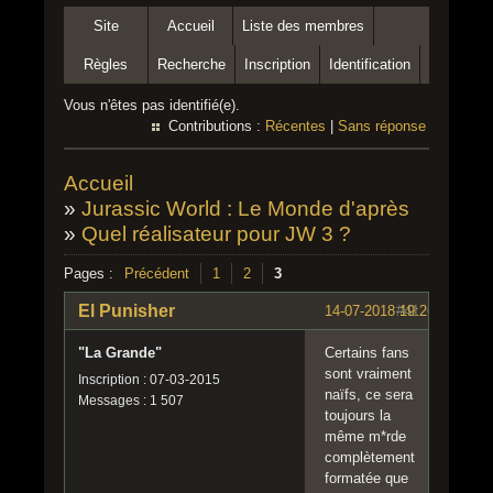
Site
Accueil
Liste des membres
Règles
Recherche
Inscription
Identification
Vous n'êtes pas identifié(e).
Contributions :
Récentes
|
Sans réponse
Accueil
»
Jurassic World : Le Monde d'après
»
Quel réalisateur pour JW 3 ?
Pages :
Précédent
1
2
3
El Punisher
14-07-2018 19:26:05
#41
"La Grande"
Certains fans
sont vraiment
Inscription : 07-03-2015
naïfs, ce sera
Messages : 1 507
toujours la
même m*rde
complètement
formatée que