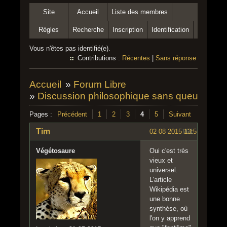
Site
Accueil
Liste des membres
Règles
Recherche
Inscription
Identification
Vous n'êtes pas identifié(e).
Contributions :
Récentes
|
Sans réponse
Accueil
»
Forum Libre
»
Discussion philosophique sans queue ni tê
Pages :
Précédent
1
2
3
4
5
Suivant
Tim
02-08-2015 13:55:13
#61
Végétosaure
Oui c'est très
vieux et
universel.
L'article
Wikipédia est
une bonne
synthèse, où
l'on y apprend