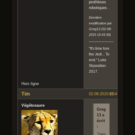
prothèses
robotiques .
Dernière
modification par
Greg13 (02-08-
2015 15:43:39)
"It's time fore
the Jedi... To
end." Luke
Skywalker.
2017.
Hors ligne
Tim
02-08-2015 15:49:40
#66
Végétosaure
Greg
13 a
écrit
:
J'aim