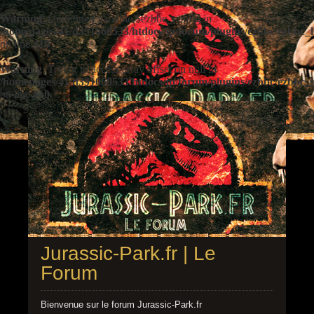
Warning
: Undefined variable $ezbbc_config in
/homepages/41/d391060533/htdocs/jp/forum/plugins/ezbbc/ezbbc
on line
410
Warning
: Trying to access array offset on null in
/homepages/41/d391060533/htdocs/jp/forum/plugins/ezbbc/ezbbc
on line
410
Jurassic-Park.fr | Le
Forum
Bienvenue sur le forum Jurassic-Park.fr