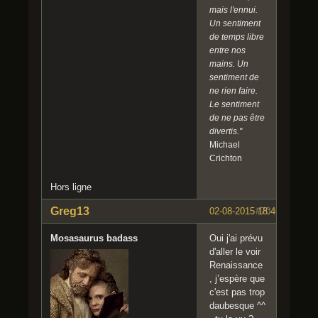
mais l'ennui.
Un sentiment
de temps libre
entre nos
mains. Un
sentiment de
ne rien faire.
Le sentiment
de ne pas être
divertis."
Michael
Crichton
Hors ligne
Greg13
02-08-2015 18:46:17
#70
Mosasaurus badass
Oui j'ai prévu
d'aller le voir
Renaissance
, j’espère que
c'est pas trop
daubesque ^^