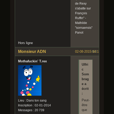
de Rexy
s'abatte sur
François
Ruffin" -
Mathilde
"sornaensis"
Panot
Hors ligne
Monsieur ADN
02-08-2015 14:15:31
#63
Mothafuckin' T.rex
Ulfri
c
Som
brag
e a
écrit
:
Peut-
Lieu : Dans ton sang
être
Inscription : 02-01-2014
que
Messages : 20 739