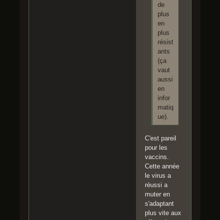
de
plus
en
plus
résist
ants
(ça
vaut
aussi
en
infor
matiq
ue).
C'est pareil
pour les
vaccins.
Cette année
le virus a
réussi a
muter en
s'adaptant
plus vite aux