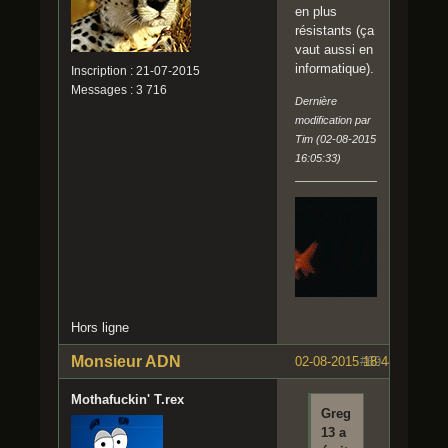
en plus
résistants (ça
vaut aussi en
informatique).
Inscription : 21-07-2015
Messages : 3 716
Dernière
modification par
Tim (02-08-2015
16:05:33)
Hors ligne
Monsieur ADN
02-08-2015 18:44:47
#69
Mothafuckin' T.rex
Greg
13 a