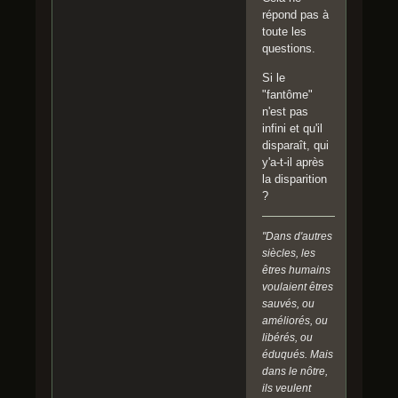
répond pas à
toute les
questions.
Si le
"fantôme"
n'est pas
infini et qu'il
disparaît, qui
y'a-t-il après
la disparition
?
"Dans d'autres
siècles, les
êtres humains
voulaient êtres
sauvés, ou
améliorés, ou
libérés, ou
éduqués. Mais
dans le nôtre,
ils veulent