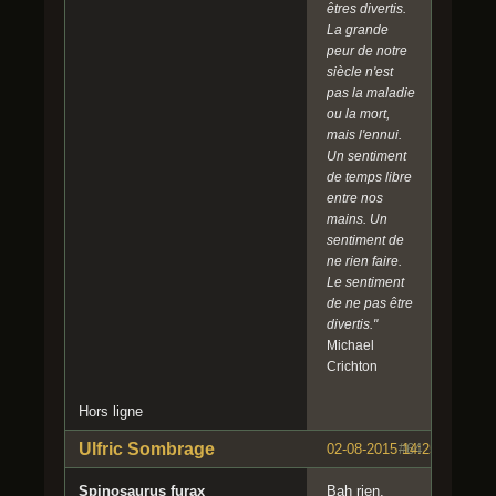
êtres divertis.
La grande
peur de notre
siècle n'est
pas la maladie
ou la mort,
mais l'ennui.
Un sentiment
de temps libre
entre nos
mains. Un
sentiment de
ne rien faire.
Le sentiment
de ne pas être
divertis."
Michael
Crichton
Hors ligne
Ulfric Sombrage
02-08-2015 14:25:07
#64
Spinosaurus furax
Bah rien,