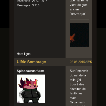
que "fantôme"
Inscription : 21-07-2015
vient du grec
Messages : 3 716
ancien
"φάντασμα".
Hors ligne
Ulfric Sombrage
02-08-2015 13:57:44
#62
Spinosaurus furax
Sur l'interweb
du net de la
toile, j'ai
trouvé des
histoires de
fantômes
avec
Gilgamesh,