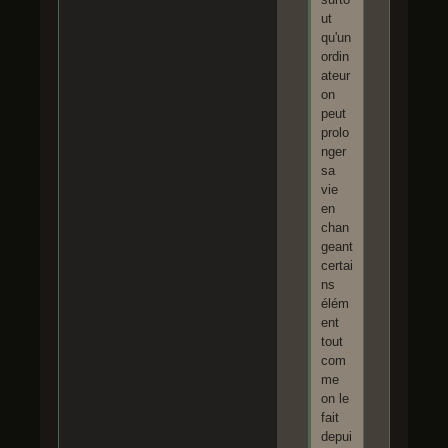
ut
qu'un
ordin
ateur
on
peut
prolo
nger
sa
vie
en
chan
geant
certai
ns
élém
ent
tout
com
me
on le
fait
depui