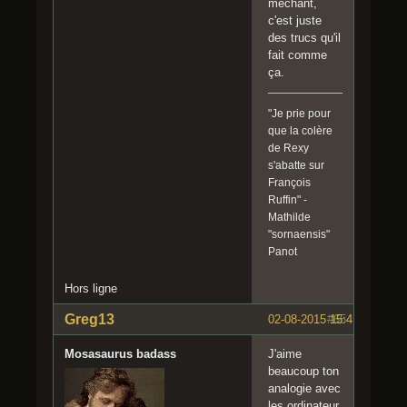
méchant,
c'est juste
des trucs qu'il
fait comme
ça.
"Je prie pour
que la colère
de Rexy
s'abatte sur
François
Ruffin" -
Mathilde
"sornaensis"
Panot
Hors ligne
Greg13
02-08-2015 15:41:55
#65
Mosasaurus badass
J'aime
beaucoup ton
analogie avec
les ordinateur