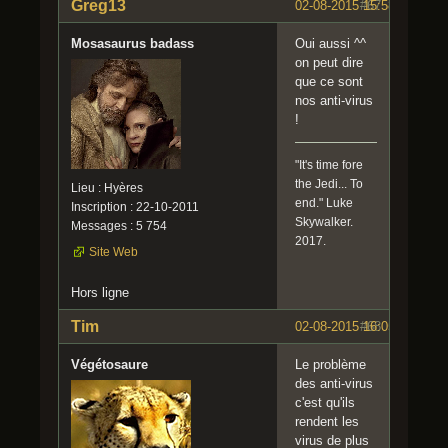
Greg13
02-08-2015 15:58:39
#67
Mosasaurus badass
Oui aussi ^^
on peut dire
que ce sont
nos anti-virus
!
"It's time fore
the Jedi... To
Lieu : Hyères
end." Luke
Inscription : 22-10-2011
Skywalker.
Messages : 5 754
2017.
Site Web
Hors ligne
Tim
02-08-2015 16:05:06
#68
Végétosaure
Le problème
des anti-virus
c'est qu'ils
rendent les
virus de plus