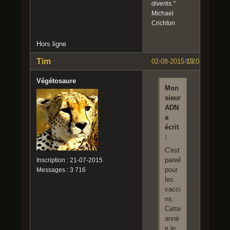
divertis."
Michael
Crichton
Hors ligne
Tim
02-08-2015 19:04:48
#72
Végétosaure
Mon
sieur
ADN
a
écrit
:
C'est
pareil
Inscription : 21-07-2015
pour
Messages : 3 716
les
vacci
ns.
Cette
anné
e le