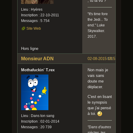
, tu la vu ?
Lieu : Hyères
"It's time fore
Inscription : 22-10-2011
the Jedi... To
Messages : 5 754
end." Luke
Site Web
Skywalker.
2017.
Hors ligne
Monsieur ADN
02-08-2015 18:57:18
#71
Mothafuckin' T.rex
Non mais je
vais sans
doute me
déplacer.
C'est en lisant
le synopsis
que j'ai pensé
à toi.
Lieu : Dans ton sang
Inscription : 02-01-2014
"Dans d'autres
Messages : 20 739
siècles, les