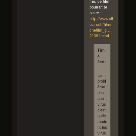
me, ce film
pourrait te
plaire :
http://www.all
ocine.fr/film/fi
chefilm_g …
21081.html
Tim
a
écrit
:
Le
probl
ème
des
anti-
virus
c'est
qu'ils
rende
nt les
virus