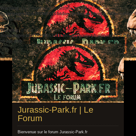
Warning
: Undefined variable $ezbbc_config in
/homepages/41/d391060533/htdocs/jp/forum/plugins/ezbbc/ezbbc
on line
410
Warning
: Trying to access array offset on null in
/homepages/41/d391060533/htdocs/jp/forum/plugins/ezbbc/ezbbc
on line
410
Jurassic-Park.fr | Le
Forum
Bienvenue sur le forum Jurassic-Park.fr