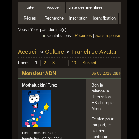
Site
Accueil
Liste des membres
Règles
Recherche
Inscription
Identification
Vous n'êtes pas identifié(e).
Contributions :
Récentes
|
Sans réponse
Accueil
»
Culture
»
Franchise Avatar
Pages :
1
2
3
…
10
Suivant
Monsieur ADN
06-03-2015 19:45:19
#1
Mothafuckin' T.rex
Bon je
relance la
discussion
HS du Topic
Alien.
Et bien pour
ma part, je
n'ai rien
Lieu : Dans ton sang
contre un
Inscription : 02-01-2014