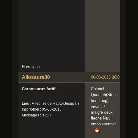
Hors ligne
Allosaure80
06-03-2015 20:05:52
#3
Carnotaurus furtif
Colonel
Quaritch(Step
hen Lang)
Lieu : A l'église de RaptorJésus ! :)
vivant ?
Inscription : 05-08-2013
malgré deux
Messages : 3 227
flèche Na'vi
empoissonner
.