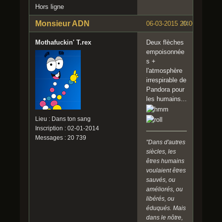
Hors ligne
Monsieur ADN
06-03-2015 20:06:43
#4
Mothafuckin' T.rex
Deux flèches
empoisonnée
s +
l'atmosphère
irrespirable de
Pandora pour
les humains...
Lieu : Dans ton sang
Inscription : 02-01-2014
Messages : 20 739
"Dans d'autres
siècles, les
êtres humains
voulaient êtres
sauvés, ou
améliorés, ou
libérés, ou
éduqués. Mais
dans le nôtre,