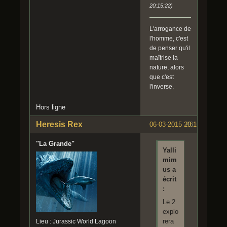
20:15:22)
L'arrogance de
l'homme, c'est
de penser qu'il
maîtrise la
nature, alors
que c'est
l'inverse.
Hors ligne
Heresis Rex
06-03-2015 20:16:30
#6
"La Grande"
Yalli
mim
us a
écrit
:
Le 2
explo
rera
Lieu : Jurassic World Lagoon