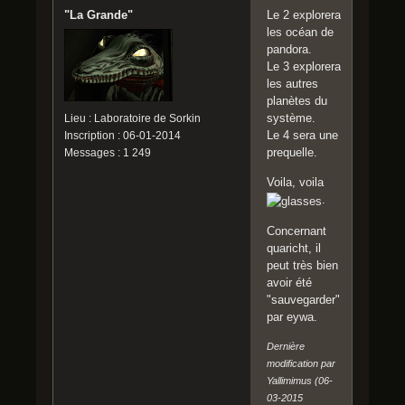
"La Grande"
Le 2 explorera
les océan de
pandora.
Le 3 explorera
les autres
planètes du
système.
Lieu : Laboratoire de Sorkin
Le 4 sera une
Inscription : 06-01-2014
prequelle.
Messages : 1 249
Voila, voila
.
Concernant
quaricht, il
peut très bien
avoir été
"sauvegarder"
par eywa.
Dernière
modification par
Yallimimus (06-
03-2015