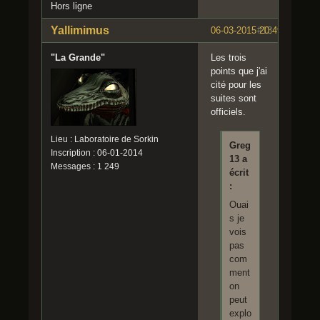
Hors ligne
Yallimimus
06-03-2015 20:49:47
#13
"La Grande"
Les trois
points que j'ai
cité pour les
suites sont
officiels.
Lieu : Laboratoire de Sorkin
Greg
Inscription : 06-01-2014
13 a
Messages : 1 249
écrit
:
Ouai
s je
vois
pas
com
ment
on
peut
explo