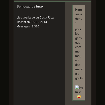
Spinosaurus furax
Here
sis a
Lieu : Au large du Costa Rica
écrit
Inscription : 30-12-2013
:
Messages : 8 376
pour
les
gens
qui,
com
me
moi,
ont
des
mauv
ais
goûts