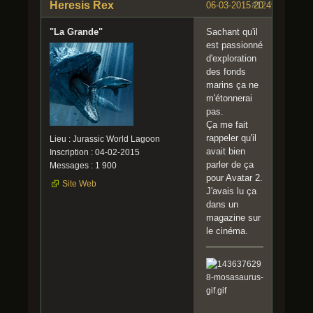
Heresis Rex
06-03-2015 20:49:46
#12
"La Grande"
Sachant qu'il
est passionné
d'exploration
des fonds
marins ça ne
m'étonnerai
pas.
Ça me fait
rappeler qu'il
Lieu : Jurassic World Lagoon
avait bien
Inscription : 04-02-2015
parler de ça
Messages : 1 900
pour Avatar 2.
Site Web
J'avais lu ça
dans un
magazine sur
le cinéma.