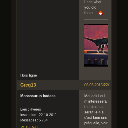
I see what
you did
there...
Hors ligne
Greg13
06-03-2015 22:11:29
#19
Mosasaurus badass
Moi celui qui
m’intéresserai
t le plus ca
Lieu : Hyères
serait le 4 si
Inscription : 22-10-2011
c'est bien une
Messages : 5 754
préquelle, voir
Site Web