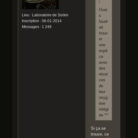
:
Ouai
Lieu : Laboratoire de Sorkin
s
Inscription : 06-01-2014
faudr
Messages : 1 249
ait
trouv
er
une
espè
ce
avec
des
réser
ves
de
leur
oxyg
ène
intégr
ée ^^
Si ça se
trouve, ce