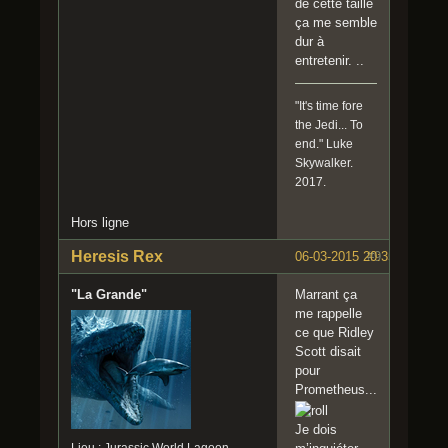
de cette taille
ça me semble
dur à
entretenir. ..
"It's time fore
the Jedi... To
end." Luke
Skywalker.
2017.
Hors ligne
Heresis Rex
06-03-2015 20:35:44
#9
"La Grande"
Marrant ça
me rappelle
ce que Ridley
Scott disait
pour
Prometheus...
Je dois