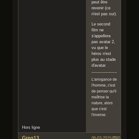
peut être
revenir (ce
n'est pas sur).
Le second
film ne
s'appellera
pas avatar 2,
vu que le
héros n'est
plus au stade
d'avatar.
L'arrogance de
l'homme, c'est
de penser qu'il
maîtrise la
nature, alors
que c'est
l'inverse.
Hors ligne
Greg13
06-03-2015 20:51:41
#14