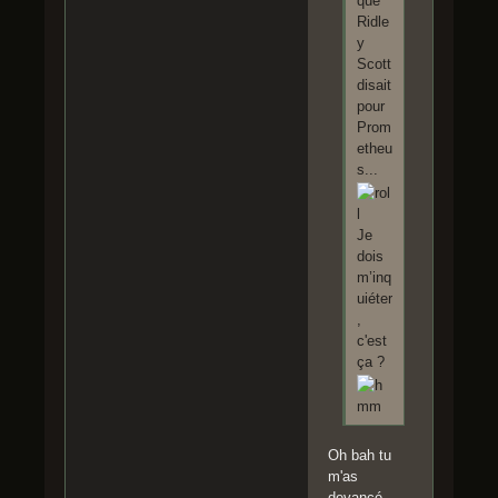
que
Ridle
y
Scott
disait
pour
Prom
etheu
s...
Je
dois
m’inq
uiéter
,
c'est
ça ?
Oh bah tu
m'as
devancé,