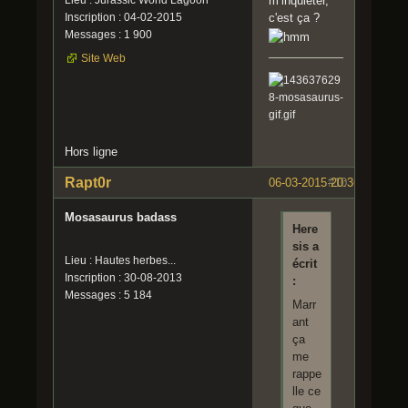
Lieu : Jurassic World Lagoon
m’inquiéter,
Inscription : 04-02-2015
c'est ça ?
Messages : 1 900
Site Web
Hors ligne
Rapt0r
06-03-2015 20:36:49
#10
Mosasaurus badass
Here
sis a
Lieu : Hautes herbes...
écrit
Inscription : 30-08-2013
:
Messages : 5 184
Marr
ant
ça
me
rappe
lle ce