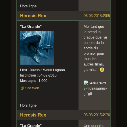
Hors ligne
Heresis Rex
06-03-2015 20:58:19
#16
"La Grande"
Moi tant que
je prend la
claque que j'ai
eu lors de la
sortie du
premier pour
tous les
autres films,
ça m'ira.
Lieu : Jurassic World Lagoon
Inscription : 04-02-2015
Messages : 1 900
Site Web
Hors ligne
Heresis Rex
06-03-2015 21:05:10
#17
"La Grande"
Une superbe