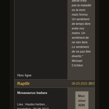
siècle n'est
pas la maladie
ou la mort,
mais l'ennui.
Un sentiment
de temps libre
entre nos
mains. Un
sentiment de
ne rien faire.
Le sentiment
de ne pas être
divertis."
Michael
Crichton
Hors ligne
Rapt0r
06-03-2015 20:03:09
#2
Mosasaurus badass
Mon
sieur
Lieu : Hautes herbes...
ADN
Inscription : 30-08-2013