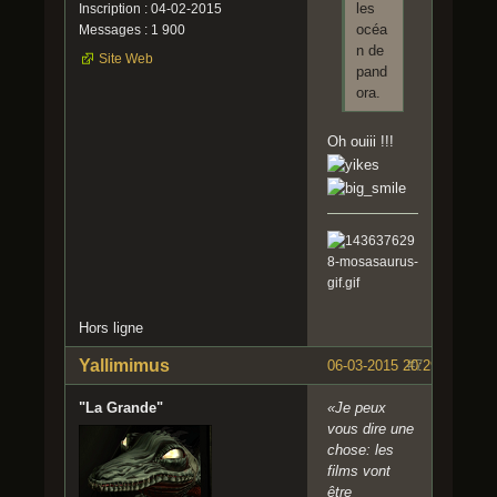
les
Inscription : 04-02-2015
océa
Messages : 1 900
n de
Site Web
pand
ora.
Oh ouiii !!!
Hors ligne
Yallimimus
06-03-2015 20:29:43
#7
"La Grande"
«Je peux
vous dire une
chose: les
films vont
être