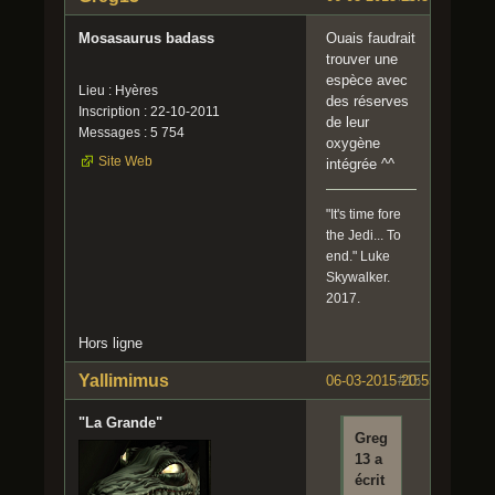
Mosasaurus badass
Ouais faudrait
trouver une
espèce avec
Lieu : Hyères
des réserves
Inscription : 22-10-2011
de leur
Messages : 5 754
oxygène
Site Web
intégrée ^^
"It's time fore
the Jedi... To
end." Luke
Skywalker.
2017.
Hors ligne
Yallimimus
06-03-2015 20:55:48
#15
"La Grande"
Greg
13 a
écrit