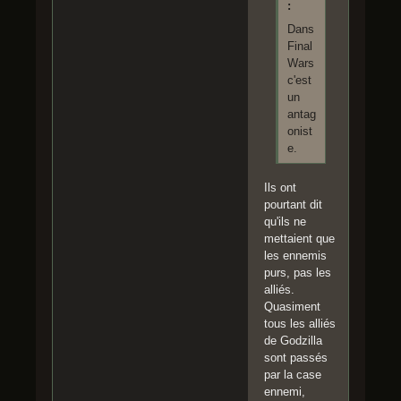
:
Dans
Final
Wars
c'est
un
antag
onist
e.
Ils ont
pourtant dit
qu'ils ne
mettaient que
les ennemis
purs, pas les
alliés.
Quasiment
tous les alliés
de Godzilla
sont passés
par la case
ennemi,