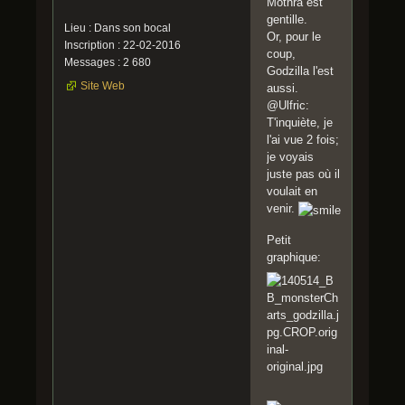
Mothra est
gentille.
Lieu : Dans son bocal
Or, pour le
Inscription : 22-02-2016
coup,
Messages : 2 680
Godzilla l'est
Site Web
aussi.
@Ulfric:
T'inquiète, je
l'ai vue 2 fois;
je voyais
juste pas où il
voulait en
venir.
Petit
graphique: