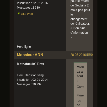
pour le retard
Inscription : 22-02-2016
de Godzilla 2,
Messages : 2 680
mais pas pour
Site Web
le
changement
de réalisateur.
A-t-on plus
d'information
?
Hors ligne
Monsieur ADN
20-05-2016 16:08:37
#673
Mothafuckin' T.rex
Miell
ez a
Lieu : Dans ton sang
écrit
Inscription : 02-01-2014
:
Messages : 20 739
Garet
h
Edwa
rds
ne