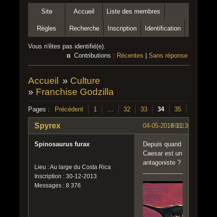
Site
Accueil
Liste des membres
Règles
Recherche
Inscription
Identification
Vous n'êtes pas identifié(e).
Contributions :
Récentes
|
Sans réponse
Accueil
»
Culture
»
Franchise Godzilla
Pages :
Précédent
1
…
32
33
34
35
36
…
Spyrex
04-05-2016 11:30:33
#661
Spinosaurus furax
Depuis quand
Caesar est un
antagoniste ?
Lieu : Au large du Costa Rica
Inscription : 30-12-2013
Messages : 8 376