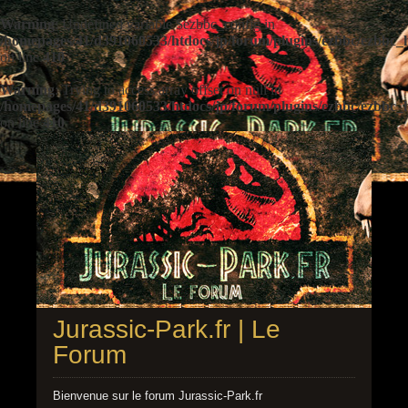
Warning
: Undefined variable $ezbbc_config in
/homepages/41/d391060533/htdocs/jp/forum/plugins/ezbbc/ezbbc
on line
410
Warning
: Trying to access array offset on null in
/homepages/41/d391060533/htdocs/jp/forum/plugins/ezbbc/ezbbc
on line
410
Jurassic-Park.fr | Le
Forum
Bienvenue sur le forum Jurassic-Park.fr