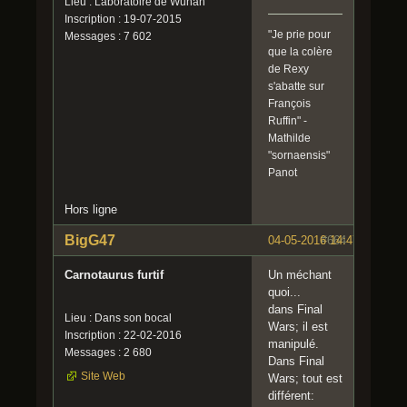
Lieu : Laboratoire de Wuhan
Inscription : 19-07-2015
"Je prie pour
Messages : 7 602
que la colère
de Rexy
s'abatte sur
François
Ruffin" -
Mathilde
"sornaensis"
Panot
Hors ligne
BigG47
04-05-2016 14:47:28
#664
Carnotaurus furtif
Un méchant
quoi...
dans Final
Lieu : Dans son bocal
Wars; il est
Inscription : 22-02-2016
manipulé.
Messages : 2 680
Dans Final
Site Web
Wars; tout est
différent: