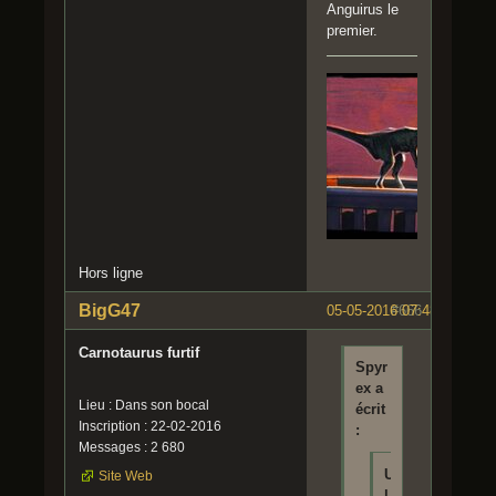
Anguirus le
premier.
Hors ligne
BigG47
05-05-2016 07:48:19
#666
Carnotaurus furtif
Spyr
ex a
Lieu : Dans son bocal
écrit
Inscription : 22-02-2016
:
Messages : 2 680
U
Site Web
l