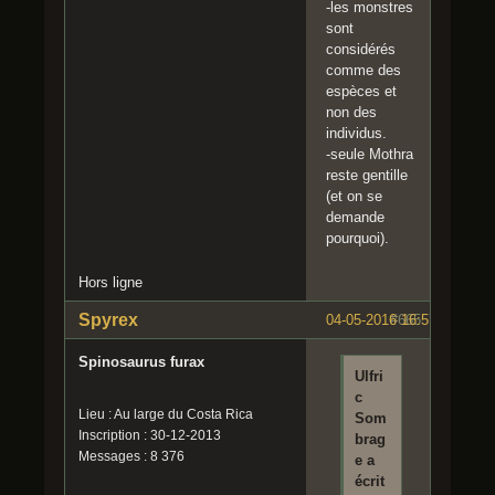
-les monstres
sont
considérés
comme des
espèces et
non des
individus.
-seule Mothra
reste gentille
(et on se
demande
pourquoi).
Hors ligne
Spyrex
04-05-2016 16:57:31
#665
Spinosaurus furax
Ulfri
c
Lieu : Au large du Costa Rica
Som
Inscription : 30-12-2013
brag
Messages : 8 376
e a
écrit