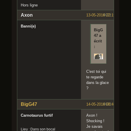
Hors ligne
Axon
13-05-2016 22:19:06
#671
Banni(e)
BigG
47 a
écrit
:
C'est toi qui
te regarde
dans la glace
?
BigG47
14-05-2016 08:46:13
#672
Carnotaurus furtif
Axon !
Shocking !
Je savais
Lieu : Dans son bocal