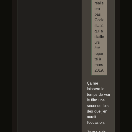
réalis
era
pas
Godz
illa 2,
qui a
d'aille
urs
été
repor
té à
mars
2019.
Ça me
laissera le
temps de voir
le film une
seconde fois
dès que j'en
aurait
l'occasion.