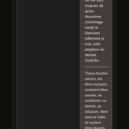
Je me suis
toujours dit
qu'un
deuxième
visionnage
serait le
bienvenu
tellement je
suis sorti
perplexe du
dernier
Godzilla.
"Dans d'autres
siècles, les
êtres humains
voulaient êtres
sauvés, ou
améliorés, ou
libérés, ou
éduqués. Mais
dans le nôtre,
ils veulent
êtres divertis.