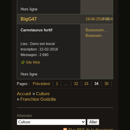
Hors ligne
BigG47
19-06-2016 06:40:12
#680
Carnotaurus furtif
Boooooom....
Booooom.
Lieu : Dans son bocal
Inscription : 22-02-2016
Messages : 2 680
Site Web
Hors ligne
Pages :
Précédent
1
…
32
33
34
35
36
…
Accueil
»
Culture
»
Franchise Godzilla
Atteindre
Flux RSS de la discussion