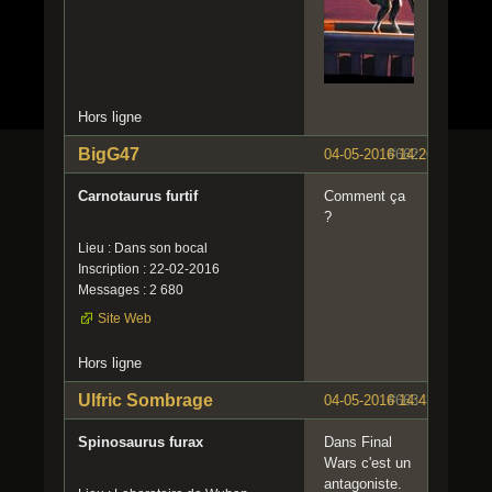
Hors ligne
BigG47
04-05-2016 14:26:29
#662
Carnotaurus furtif
Comment ça
?
Lieu : Dans son bocal
Inscription : 22-02-2016
Messages : 2 680
Site Web
Hors ligne
Ulfric Sombrage
04-05-2016 14:43:49
#663
Spinosaurus furax
Dans Final
Wars c'est un
antagoniste.