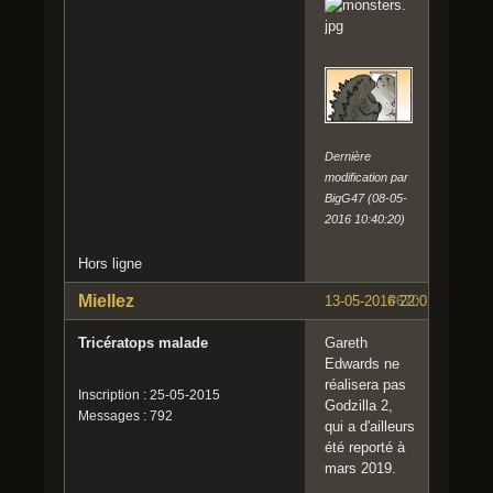
Dernière
modification par
BigG47 (08-05-
2016 10:40:20)
Hors ligne
Miellez
13-05-2016 22:02:17
#670
Tricératops malade
Gareth
Edwards ne
réalisera pas
Inscription : 25-05-2015
Godzilla 2,
Messages : 792
qui a d'ailleurs
été reporté à
mars 2019.