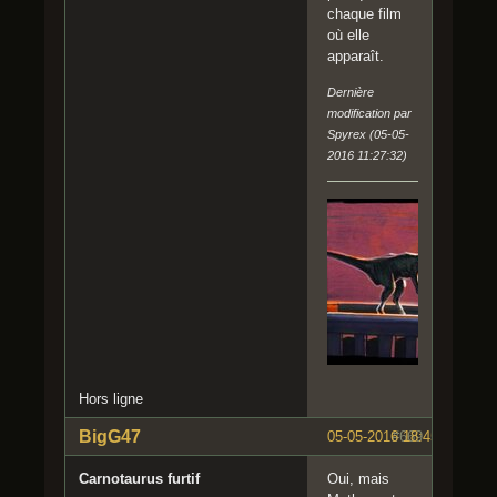
chaque film
où elle
apparaît.
Dernière
modification par
Spyrex (05-05-
2016 11:27:32)
Hors ligne
BigG47
05-05-2016 18:45:07
#669
Carnotaurus furtif
Oui, mais