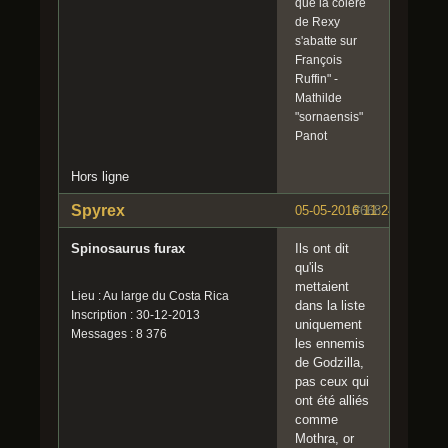
que la colère
de Rexy
s'abatte sur
François
Ruffin" -
Mathilde
"sornaensis"
Panot
Hors ligne
Spyrex
05-05-2016 11:24:19
#668
Spinosaurus furax
Ils ont dit
qu'ils
mettaient
Lieu : Au large du Costa Rica
dans la liste
Inscription : 30-12-2013
uniquement
Messages : 8 376
les ennemis
de Godzilla,
pas ceux qui
ont été alliés
comme
Mothra, or