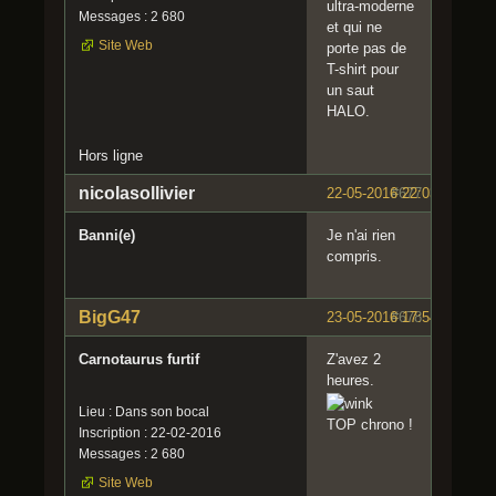
ultra-moderne
Messages : 2 680
et qui ne
Site Web
porte pas de
T-shirt pour
un saut
HALO.
Hors ligne
nicolasollivier
22-05-2016 22:03:59
#677
Banni(e)
Je n'ai rien
compris.
BigG47
23-05-2016 17:54:44
#678
Carnotaurus furtif
Z'avez 2
heures.
Lieu : Dans son bocal
TOP chrono !
Inscription : 22-02-2016
Messages : 2 680
Site Web