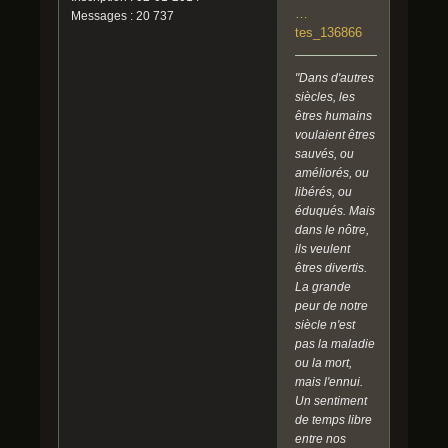
…
Messages : 20 737
tes_136866
"Dans d'autres
siècles, les
êtres humains
voulaient êtres
sauvés, ou
améliorés, ou
libérés, ou
éduqués. Mais
dans le nôtre,
ils veulent
êtres divertis.
La grande
peur de notre
siècle n'est
pas la maladie
ou la mort,
mais l'ennui.
Un sentiment
de temps libre
entre nos