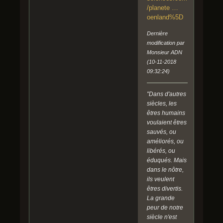
/planete …
oenland%5D
Dernière
modification par
Monsieur ADN
(10-11-2018
09:32:24)
"Dans d'autres
siècles, les
êtres humains
voulaient êtres
sauvés, ou
améliorés, ou
libérés, ou
éduqués. Mais
dans le nôtre,
ils veulent
êtres divertis.
La grande
peur de notre
siècle n'est