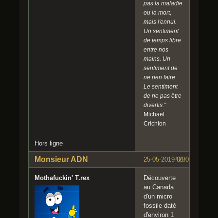
pas la maladie
ou la mort,
mais l'ennui.
Un sentiment
de temps libre
entre nos
mains. Un
sentiment de
ne rien faire.
Le sentiment
de ne pas être
divertis."
Michael
Crichton
Hors ligne
Monsieur ADN
25-05-2019 06:06:49
#29
Mothafuckin' T.rex
Découverte
au Canada
d'un micro
fossile daté
d'environ 1