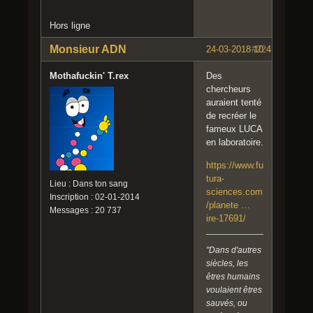
Hors ligne
Monsieur ADN
24-03-2018 10:41:19
#22
Mothafuckin' T.rex
Des
chercheurs
auraient tenté
de recréer le
fameux LUCA
en laboratoire.
https://www.fu
tura-
Lieu : Dans ton sang
sciences.com
Inscription : 02-01-2014
/planete …
Messages : 20 737
ire-17691/
"Dans d'autres
siècles, les
êtres humains
voulaient êtres
sauvés, ou