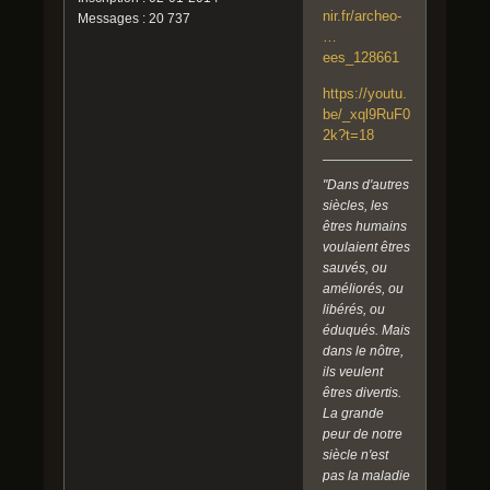
nir.fr/archeo-
Messages : 20 737
…
ees_128661
https://youtu.
be/_xql9RuF0
2k?t=18
"Dans d'autres
siècles, les
êtres humains
voulaient êtres
sauvés, ou
améliorés, ou
libérés, ou
éduqués. Mais
dans le nôtre,
ils veulent
êtres divertis.
La grande
peur de notre
siècle n'est
pas la maladie