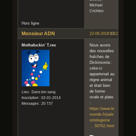
Michael
Crichton
Hors ligne
Monsieur ADN
22-09-2018 13:24:59
#26
Mothafuckin' T.rex
Nous avons
des nouvelles
fraîches de
Dickinsonia :
celui-ci
appartenait au
règne animal
et était bien
de forme
Lieu : Dans ton sang
ovale et plate
Inscription : 02-01-2014
:
Messages : 20 737
https://www.le
monde.fr/pale
ontologie/ar
… 50762.html