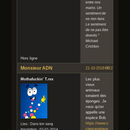
entre nos
mains. Un
sentiment de
ne rien faire.
Le sentiment
de ne pas être
divertis."
Michael
Crichton
Hors ligne
Monsieur ADN
21-10-2018 08:23:51
#27
Mothafuckin' T.rex
Les plus
vieux
animaux
seraient des
éponges. Je
veux qu'on
appelle une
espèce Bob.
https://www.s
Lieu : Dans ton sang
ciencesetave
Inscription : 02-01-2014