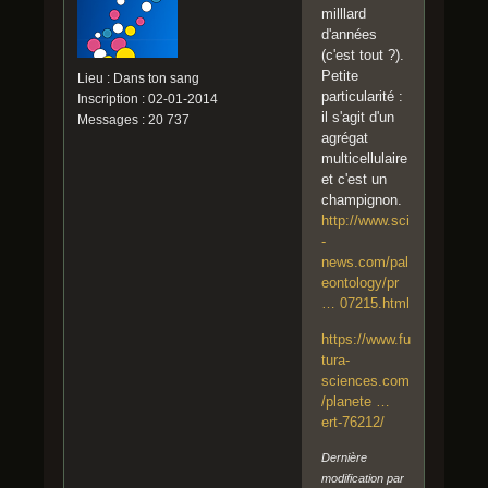
milllard
d'années
(c'est tout ?).
Petite
Lieu : Dans ton sang
particularité :
Inscription : 02-01-2014
il s'agit d'un
Messages : 20 737
agrégat
multicellulaire
et c'est un
champignon.
http://www.sci
-
news.com/pal
eontology/pr
… 07215.html
https://www.fu
tura-
sciences.com
/planete …
ert-76212/
Dernière
modification par