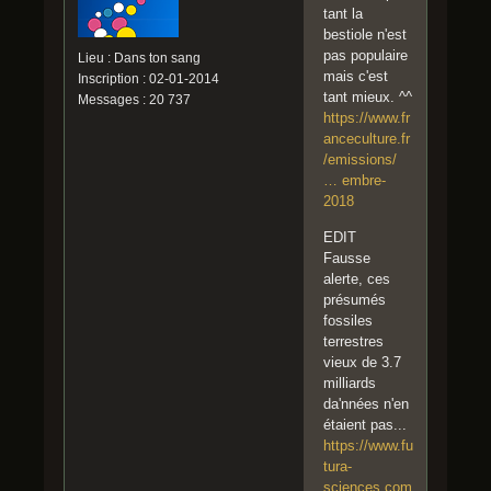
tant la
bestiole n'est
pas populaire
Lieu : Dans ton sang
mais c'est
Inscription : 02-01-2014
tant mieux. ^^
Messages : 20 737
https://www.fr
anceculture.fr
/emissions/
… embre-
2018
EDIT
Fausse
alerte, ces
présumés
fossiles
terrestres
vieux de 3.7
milliards
da'nnées n'en
étaient pas...
https://www.fu
tura-
sciences.com