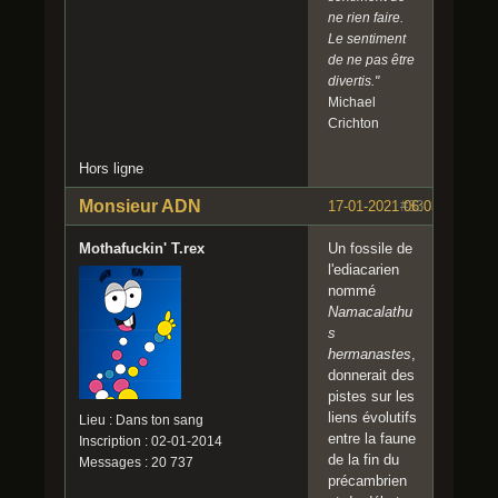
ne rien faire.
Le sentiment
de ne pas être
divertis."
Michael
Crichton
Hors ligne
Monsieur ADN
17-01-2021 06:03:17
#33
Mothafuckin' T.rex
Un fossile de
l'ediacarien
nommé
Namacalathu
s
hermanastes
,
donnerait des
pistes sur les
liens évolutifs
Lieu : Dans ton sang
entre la faune
Inscription : 02-01-2014
de la fin du
Messages : 20 737
précambrien