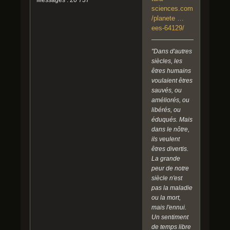
Messages : 20 737
sciences.com
/planete …
ees-64129/
"Dans d'autres
siècles, les
êtres humains
voulaient êtres
sauvés, ou
améliorés, ou
libérés, ou
éduqués. Mais
dans le nôtre,
ils veulent
êtres divertis.
La grande
peur de notre
siècle n'est
pas la maladie
ou la mort,
mais l'ennui.
Un sentiment
de temps libre