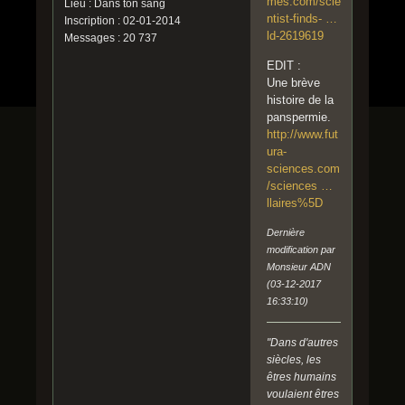
mes.com/scie
Lieu : Dans ton sang
ntist-finds- …
Inscription : 02-01-2014
ld-2619619
Messages : 20 737
EDIT :
Une brève
histoire de la
panspermie.
http://www.fut
ura-
sciences.com
/sciences …
llaires%5D
Dernière
modification par
Monsieur ADN
(03-12-2017
16:33:10)
"Dans d'autres
siècles, les
êtres humains
voulaient êtres