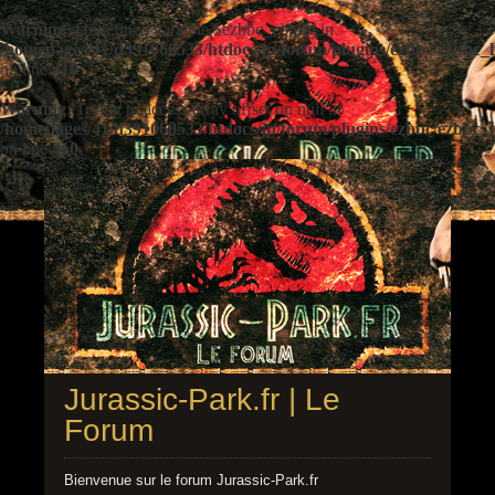
Warning
: Undefined variable $ezbbc_config in
/homepages/41/d391060533/htdocs/jp/forum/plugins/ezbbc/ezbbc
on line
410
Warning
: Trying to access array offset on null in
/homepages/41/d391060533/htdocs/jp/forum/plugins/ezbbc/ezbbc
on line
410
Jurassic-Park.fr | Le
Forum
Bienvenue sur le forum Jurassic-Park.fr