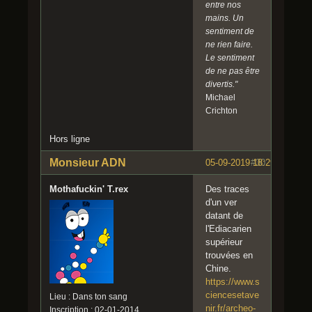
entre nos
mains. Un
sentiment de
ne rien faire.
Le sentiment
de ne pas être
divertis."
Michael
Crichton
Hors ligne
Monsieur ADN
05-09-2019 18:29:20
#30
Mothafuckin' T.rex
Des traces
d'un ver
datant de
l'Ediacarien
supérieur
trouvées en
Chine.
https://www.s
ciencesetave
Lieu : Dans ton sang
nir.fr/archeo-
Inscription : 02-01-2014