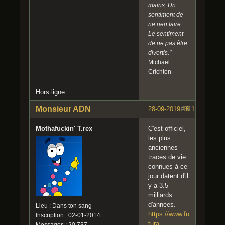
mains. Un
sentiment de
ne rien faire.
Le sentiment
de ne pas être
divertis."
Michael
Crichton
Hors ligne
Monsieur ADN
28-09-2019 16:15:07
#31
Mothafuckin' T.rex
C'est officiel,
les plus
anciennes
traces de vie
connues à ce
jour datent d'il
y a 3.5
milliards
d'années.
Lieu : Dans ton sang
https://www.fu
Inscription : 02-01-2014
tura-