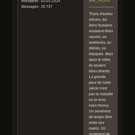
ada_141263
Inscription : 02-01-2014
Messages : 20 737
"Dans d'autres
siècles, les
êtres humains
voulaient êtres
sauvés, ou
améliorés, ou
libérés, ou
éduqués. Mais
dans le nôtre,
ils veulent
êtres divertis.
La grande
peur de notre
siècle n'est
pas la maladie
ou la mort,
mais l'ennui.
Un sentiment
de temps libre
entre nos
mains. Un
sentiment de