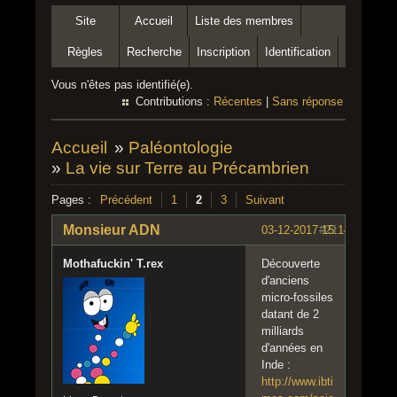
Site
Accueil
Liste des membres
Règles
Recherche
Inscription
Identification
Vous n'êtes pas identifié(e).
Contributions :
Récentes
|
Sans réponse
Accueil
»
Paléontologie
»
La vie sur Terre au Précambrien
Pages :
Précédent
1
2
3
Suivant
Monsieur ADN
03-12-2017 15:14:05
#21
Mothafuckin' T.rex
Découverte
d'anciens
micro-fossiles
datant de 2
milliards
d'années en
Inde :
http://www.ibti