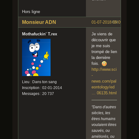
Hors ligne
Monsieur ADN
01-07-2018 09:09:22
#24
Mothafuckin' T.rex
Je viens de
découvrir que
je me suis
trompé de lien
la dernière
fois.
http://www.sci
-
news.com/pal
Lieu : Dans ton sang
eontology/ed
Inscription : 02-01-2014
… 06135.html
Messages : 20 737
"Dans d'autres
siècles, les
êtres humains
voulaient êtres
sauvés, ou
améliorés, ou