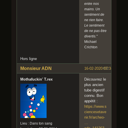
entre nos
mains. Un
sentiment de
ne rien faire.
Le sentiment
de ne pas être
divertis."
Michael
Crichton
Hors ligne
Monsieur ADN
16-02-2020 07:34:36
#32
Mothafuckin' T.rex
Découvrez le
plus ancien
tube digestif
connu. Bon
appétit :
https://www.s
ciencesetave
nir.fr/archeo-
…
Lieu : Dans ton sang