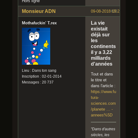
Hors ligne
Monsieur ADN
09-08-2018 19:21:20
#25
La vie
Mothafuckin' T.rex
existait
déjà sur
les
continents
il y a 3,22
milliards
d'années
Lieu : Dans ton sang
Tout et dans
Inscription : 02-01-2014
le titre et
Messages : 20 737
dans l'article :
https://www.fu
tura-
sciences.com
/planete … -
annees%5D
"Dans d'autres
siècles, les