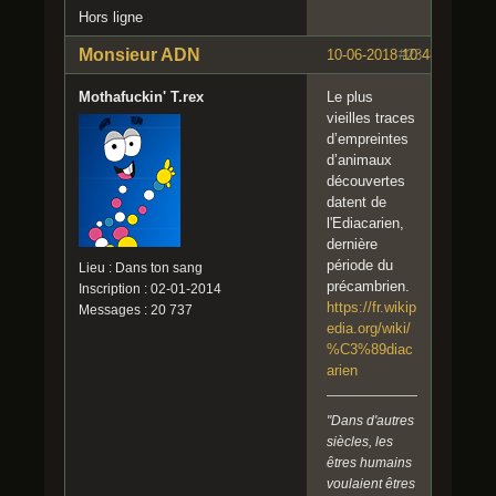
Hors ligne
Monsieur ADN
10-06-2018 10:48:06
#23
Mothafuckin' T.rex
Le plus
vieilles traces
d’empreintes
d’animaux
découvertes
datent de
l'Ediacarien,
dernière
période du
Lieu : Dans ton sang
précambrien.
Inscription : 02-01-2014
https://fr.wikip
Messages : 20 737
edia.org/wiki/
%C3%89diac
arien
"Dans d'autres
siècles, les
êtres humains
voulaient êtres