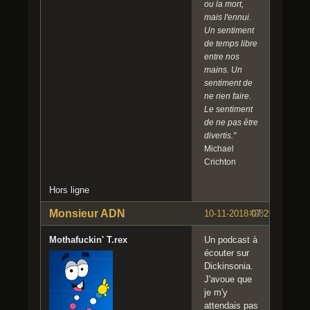
ou la mort,
mais l'ennui.
Un sentiment
de temps libre
entre nos
mains. Un
sentiment de
ne rien faire.
Le sentiment
de ne pas être
divertis."
Michael
Crichton
Hors ligne
Monsieur ADN
10-11-2018 07:29:45
#28
Mothafuckin' T.rex
Un podcast à
écouter sur
Dickinsonia.
J'avoue que
je m'y
attendais pas